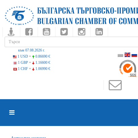
към 07.08.2026 г.
1 USD =
0.86690 €
1 GBP =
1.16600 €
1 CHF =
1.06990 €