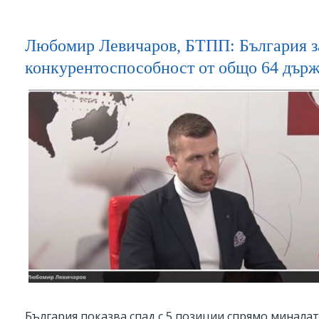
Любомир Левичаров, БТПП: България за
конкурентоспособност от общо 64 дър
България показва спад с 5 позиции спрямо минала