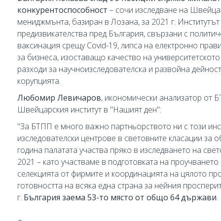
конкурентоспособност
– сочи изследване на Швейцар
мениджмънта, базиран в Лозана, за 2021 г. Институтът
предизвикателства пред България, свързани с политич
ваксинация срещу Covid-19, липса на електронно прав
за бизнеса, изоставащо качество на университетското
разходи за научноизследователска и развойна дейност
корупцията.
Любомир Левичаров
, икономически анализатор от Б
Швейцарския институт в "Нашият ден":
"За БТПП е много важно партньорството ни с този инс
изследователски центрове в световните класации за 
година палатата участва пряко в изследването на све
2021 – като участваме в подготовката на проучването 
селекцията от фирмите и координацията на цялото пр
готовността на всяка една страна за нейния проспери
г.
България заема 53-то място от общо 64 държави
.