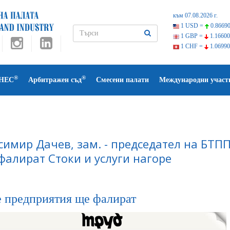
към 07.08.2026 г.
1 USD =
0.86690
1 GBP =
1.16600
1 CHF =
1.06990
®
®
НЕС
Арбитражен съд
Смесени палати
Международни участ
симир Дачев, зам. - председател на БТП
фалират Стоки и услуги нагоре
 предприятия ще фалират