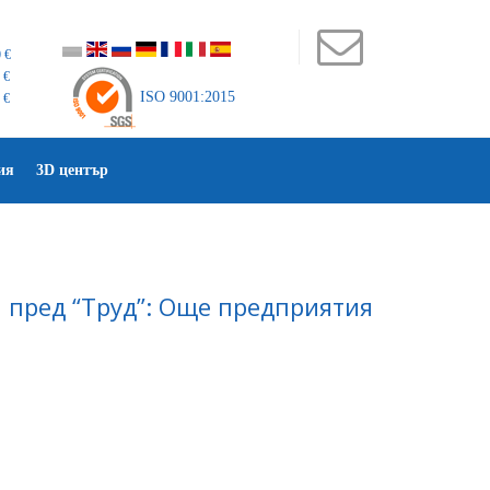
 €
 €
ISO 9001:2015
 €
ия
3D център
П пред “Труд”: Още предприятия