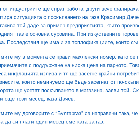
 от индустриите ще спрат работа, други вече фалираха
тира ситуацията с поскъпването на газа Красимир Дачев
такива той даде за пример предприятията, които произв
дният газ е основна суровина. При изкуствените торов
за. Последствия ще има и за топлофикациите, които съ
мите му в момента се прави махленски номер, като се 
риемачите с поддържане на ниска цена на парното. Тов
са инфлацията излиза и тя ще засегне крайни потребите
знесите, които неминуемо ще бъде засегнат от по-скъпи
ората ще усетят поскъпването в магазина, заяви той. Ск
и още този месец, каза Дачев.
мите му договорите с “Булгаргаз” са направени така, че
а да си плати един месец сметката за газ.