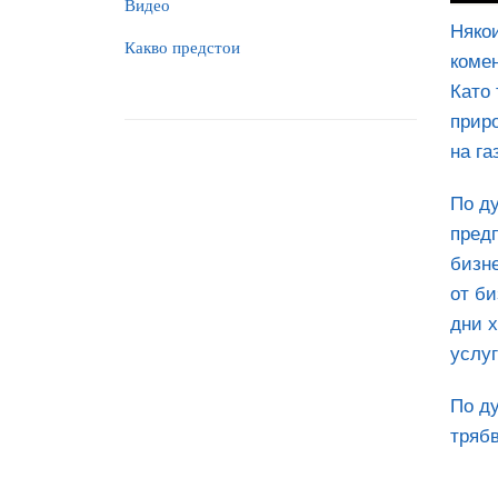
Видео
Някои
Какво предстои
комен
Като 
приро
на га
По ду
предп
бизне
от би
дни х
услуг
По ду
трябв