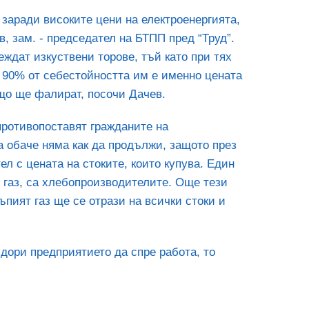
 заради високите цени на електроенергията,
, зам. - председател на БТПП пред “Труд”.
еждат изкуствени торове, тъй като при тях
е 90% от себестойността им е именно цената
що ще фалират, посочи Дачев.
противопоставят гражданите на
а обаче няма как да продължи, защото през
л с цената на стоките, които купува. Един
 газ, са хлебопроизводителите. Още тези
ъпият газ ще се отрази на всички стоки и
 дори предприятието да спре работа, то