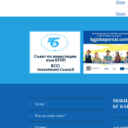
Линк
Назад
МОБИ
За нас
БГ БА
Как да стана член ?
Отзиви