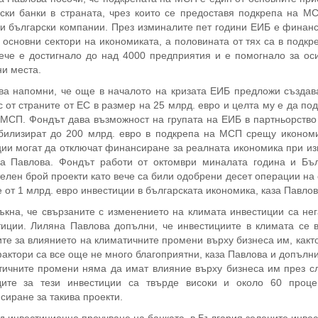
вски банки в страната, чрез които се предоставя подкрепа на М
и български компании. През изминалите пет години ЕИБ е финанс
 основни сектори на икономиката, а половината от тях са в подк
ече е достигнало до над 4000 предприятия и е помогнало за оси
и места.
ва напомни, че още в началото на кризата ЕИБ предложи създав
 от страните от ЕС в размер на 25 млрд. евро и целта му е да по
 МСП. Фондът дава възможност на групата на ЕИБ в партньорство
билизират до 200 млрд. евро в подкрепа на МСП срещу икономи
ии могат да отключат финансиране за реалната икономика при изг
на Павлова. Фондът работи от октомври миналата година и Бъл
елен брой проекти като вече са били одобрени десет операции на с
 от 1 млрд. евро инвестиции в българската икономика, каза Павлов
тъкна, че свързаните с изменението на климата инвестиции са не
тиции. Лиляна Павлова допълни, че инвестициите в климата се в
е за влиянието на климатичните промени върху бизнеса им, какт
актори са все още не много благоприятни, каза Павлова и допълни
тичните промени няма да имат влияние върху бизнеса им през сл
дите за тези инвестиции са твърде високи и около 60 проц
иране за такива проекти.