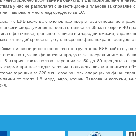
 инвестиционно проучване на банката, в България зелените инвест
твата у нас не разполагат с инвестиционни планове за справяне с
 на Павлова, е много над средното за ЕС.
ъкна, че ЕИБ може да е ключов партньор в това отношение и рабо
нансови споразумения на обща стойност от 35 млн. евро и 40 проц
йна ефективност, транспорт с ниски въглеродни емисии, управлен
зват от по-добър достъп до дългосрочно финансиране, осигурено 
йският инвестиционен фонд, част от групата на ЕИБ, който е дос
агането на целеви финансови продукти за посредниците на банк
 в България, които ползват гаранции за 50 до 80 процента от кр
ви фирми при по-изгодни условия, понижени лихви и по-ниски об
ставил гаранции за 328 млн. евро за нови операции за финансира
омпании от около 1,8 млрд. евро, уточни Павлова и допълни, че
рия.