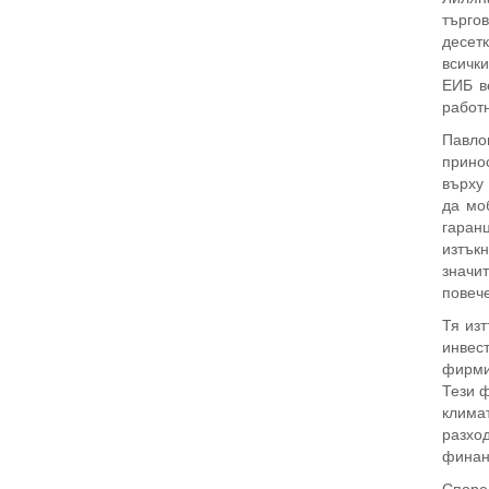
търго
десетк
всички
ЕИБ в
работн
Павло
принос
върху
да мо
гаранц
изтък
значит
повече
Тя из
инвес
фирмит
Тези ф
клима
разхо
финанс