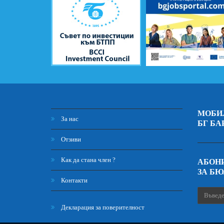
МОБИ
За нас
БГ БА
Отзиви
Как да стана член ?
АБОНИ
ЗА Б
Контакти
Декларация за поверителност