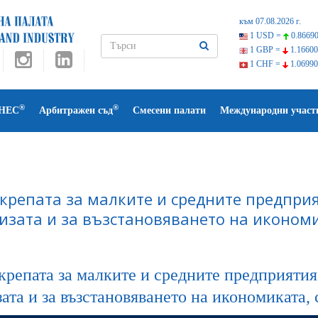
към 07.08.2026 г.
1 USD =
0.86690
1 GBP =
1.16600
1 CHF =
1.06990
®
®
НЕС
Арбитражен съд
Смесени палати
Международни участ
крепата за малките и средните предпри
ризата и за възстановяването на иконом
крепата за малките и средните предприятия
зата и за възстановяването на икономиката