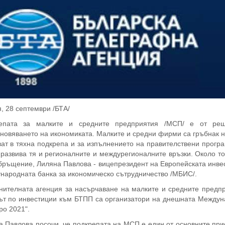
, 28 септември /БТА/
епата за малките и средните предприятия /МСП/ е от реш
новяването на икономиката. Малките и средни фирми са гръбнак н
ат в тяхна подкрепа и за изпълнението на правителствени програ
 развива тя и регионалните и междурегионалните връзки. Около т
ръщение, Лиляна Павлова - вицепрезидент на Европейската инвес
народната банка за икономическо сътрудничество /МБИС/.
нителната агенция за насърчаване на малките и средните предпр
ът по инвестиции към БТПП са организатори на днешната Между
po 2021".
 Павлова посочи, че подкрепата на МСП е един от основните при