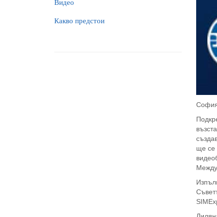
Видео
Какво предстои
София
Подкр
възста
създав
ще се
видеоб
Между
Изпъл
Съвет
SIMEx
Лиляна