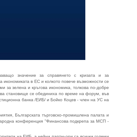
аващо значение за справянето с кризата и за
а икономиката в ЕС и колкото повече възможности се
ми за зелена и кръгова икономика, толкова по-добре
ова становище се обединиха по време на форум, във
тиционна банка /ЕИБ/ и Бойко Коцев - член на УС на
иятия, Българската търговско-промишлена палата и
народна конференция "Финансова подкрепа за МСП -
оритети на ЕИБ, а нейни партньори са всички големи