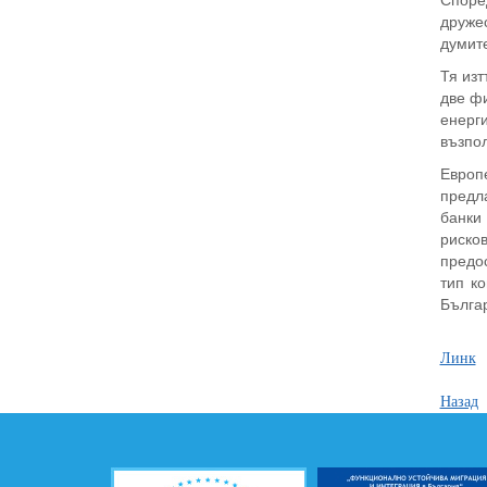
Според
дружес
думите
Тя изт
две фи
енерги
възпол
Европе
предл
банки
риско
предо
тип к
Бълга
Линк
Назад