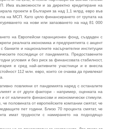
СП. Има възможности и за директно кредитиране на
ирала проекти в България за над 1,1 млрд. евро във
репа на МСП. Като цяло финансирането от групата на
гуряването на нови или запазването на над 81 000
ането на Европейски гаранционен фонд, създаден с
дкрепи реалната икономика и предприятията с акцент
 с банките и националните насърчителни институции
ческите последици от пандемията. Предоставените
одни условия и без риск за финансовата стабилност,
гария е сред най-активните участници и е внесла
тойност 112 млн. евро, които се очаква да привлекат
а.
гативно повлияни от пандемията наред с останалите
лияят и от други фактори - например, оценката на
о и от наличните финансови и икономически стимули.
, че половината от европейските компании смятат, че
едващите пет години. Близо 70 процента смятат, че
ента имат трудности с намирането на подходящо