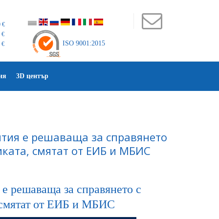
 €
 €
ISO 9001:2015
 €
ия
3D център
ятия е решаваща за справянето
иката, смятат от ЕИБ и МБИС
 е решаваща за справянето с
, смятат от ЕИБ и МБИС