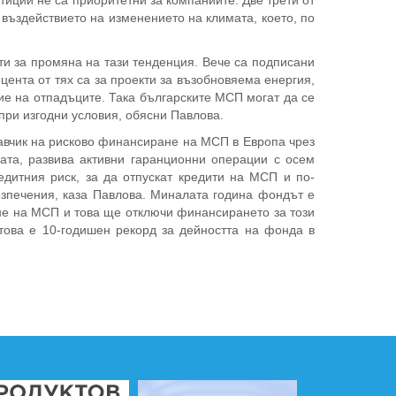
иции не са приоритетни за компаниите. Две трети от
 въздействието на изменението на климата, което, по
ти за промяна на тази тенденция. Вече са подписани
ента от тях са за проекти за възобновяема енергия,
ие на отпадъците. Така българските МСП могат да се
при изгодни условия, обясни Павлова.
тавчик на рисково финансиране на МСП в Европа чрез
ата, развива активни гаранционни операции с осем
едитния риск, за да отпускат кредити на МСП и по-
езпечения, каза Павлова. Миналата година фондът е
не на МСП и това ще отключи финансирането за този
 това е 10-годишен рекорд за дейността на фонда в