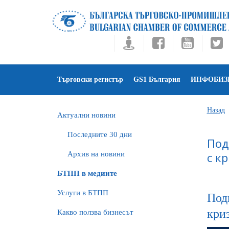
Търговски регистър
GS1 България
ИНФОБИЗ
Назад
Актуални новини
Последните 30 дни
Под
Архив на новини
с к
БTПП в медиите
Услуги в БТПП
Под
кри
Какво ползва бизнесът