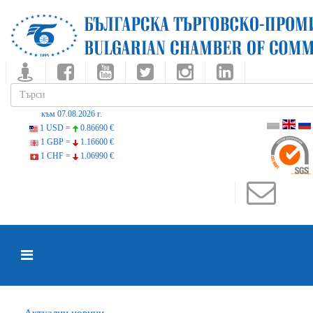
към 07.08.2026 г.
1 USD =
0.86690 €
1 GBP =
1.16600 €
1 CHF =
1.06990 €