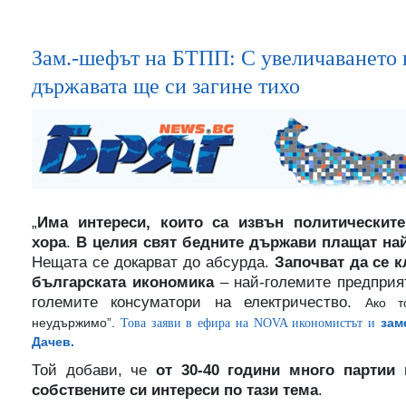
Зам.-шефът на БТПП: С увеличаването н
държавата ще си загине тихо
„
Има интереси, които са извън политическит
хора
.
В целия свят бедните държави плащат най
Нещата се докарват до абсурда.
Започват да се 
българската икономика
– най-големите предприят
големите консуматори на електричество.
Ако т
неудържимо”.
зам
Това заяви в ефира на NOVA икономистът и
Дачев.
Той добави, че
от 30-40 години много партии 
собствените си интереси по тази тема
.