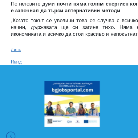
По неговите думи
почти няма голям енергиен ко
е започнал да търси алтернативни методи
.
„Когато токът се увеличи това се случва с всичк
начин, държавата ще си загине тихо. Няма
икономиката и всичко да стои красиво и непокътнат
Линк
Назад