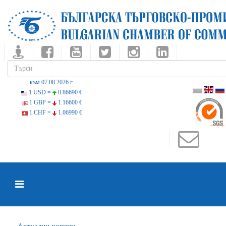
към 07.08.2026 г.
1 USD =
0.86690 €
1 GBP =
1.16600 €
1 CHF =
1.06990 €