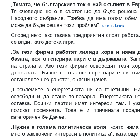
„
Темата, че българският ток е най-скъпият в Ев
Тя очевидно не е в състояние да бъде решена 
Народното събрание. Трябва да има голям обем 
може да бъде решен този проблем”
, заяви Дачев.
Според него, ако такива предприятия спрат работа
се види, като детска игра.
„З
а тези фирми работят хиляди хора и няма 
базата, която генерира парите в държавата.
Запо
на страната. Ако тези фирми освободят тези хо
държавата. Бизнесът пък ще спре парите си към
останалите без работа”, обясни Дачев.
„Проблемите в енергетиката ни са генетични. Н
освободи и да стане по-пазарна. Енергетиката 
оставка. Всички партии имат интереси там. Нуж
поискат промяната. Това е и причината порад
категоричен бе Дачев.
„
Нужна е голяма политическа воля
, която няма
много заключени интереси в политиката”, каза още 