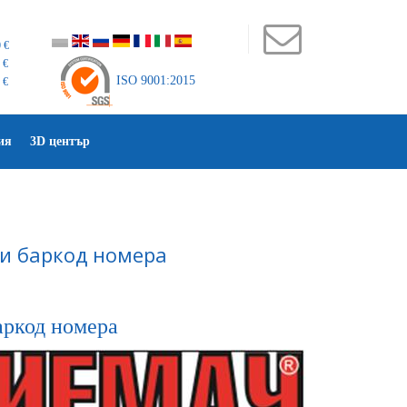
 €
 €
ISO 9001:2015
 €
ия
3D център
и баркод номера
аркод номера