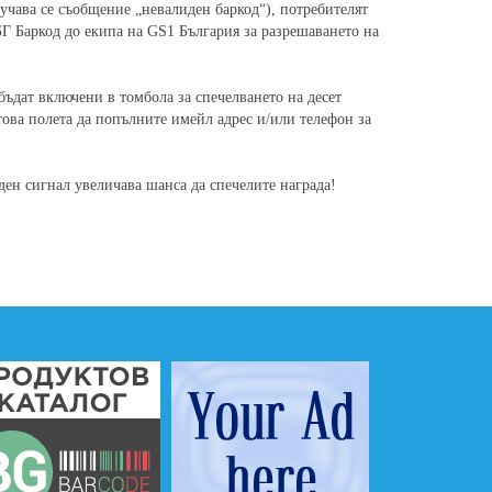
учава се съобщение „невалиден баркод“), потребителят
Г Баркод до екипа на GS1 България за разрешаването на
 бъдат включени в томбола за спечелването на десет
това полета да попълните имейл адрес и/или телефон за
ден сигнал увеличава шанса да спечелите награда!