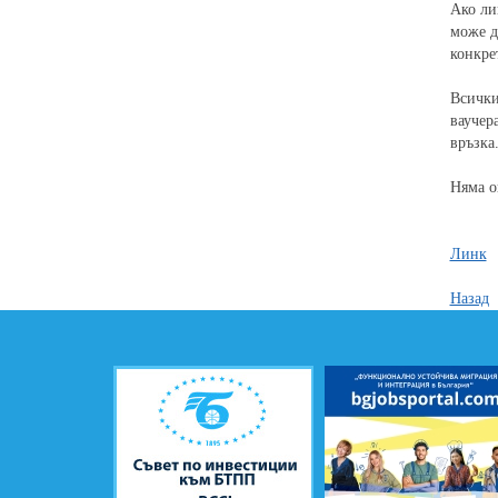
Ако ли
може д
конкре
Всички
ваучер
връзка
Няма о
Линк
Назад