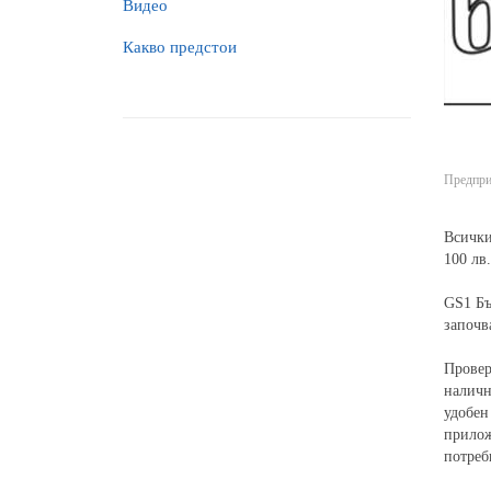
Видео
Какво предстои
Предпри
Всички
100 лв.
GS1 Бъ
започв
Провер
наличн
удобен
прилож
потреб