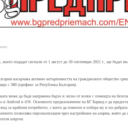
емач
, които подадат сигнали от 1 август до 30 септември 2021 г., ще бъдат вк
лгария насърчава активно нетърпимостта на гражданското общество срещ
ащи с 380 (префикс за Република България).
ката може да бъде направена бързо и лесно от всеки с помощта на безп
о в Android и iOS. Основното предназначение на БГ Баркод е да предоста
 вид за крайния потребител, с което да помогне в избора му и по-добра
ението позволява персонализация чрез настройване на аларма, която да с
ителя алерген.