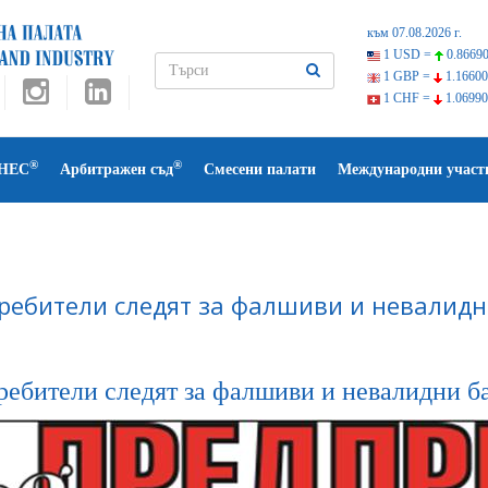
към 07.08.2026 г.
1 USD =
0.86690
1 GBP =
1.16600
1 CHF =
1.06990
®
®
НЕС
Арбитражен съд
Смесени палати
Международни участ
ребители следят за фалшиви и невалидн
ребители следят за фалшиви и невалидни б