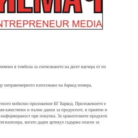
лючени в томбола за спечелването на десет ваучера от по
у неправомерното използване на баркод номера,
латното мобилно приложение БГ Баркод. Приложението е
вя качествени и пълни данни за продуктите, в приятен и
та информираност при покупка. За хранителните продукти
игнализира, когато даден артикул съдържа опасен за