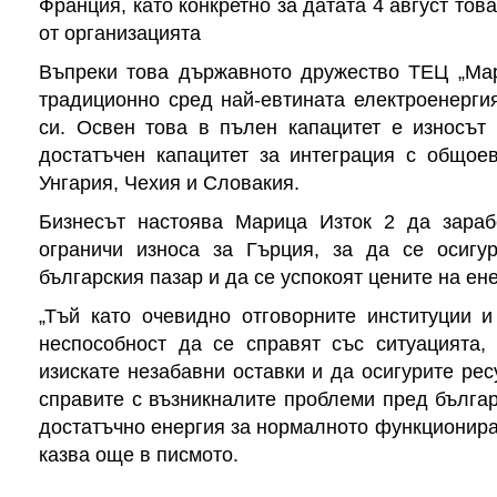
Франция, като конкретно за датата 4 август тов
от организацията
Въпреки това държавното дружество ТЕЦ „Мар
традиционно сред най-евтината електроенерги
си. Освен това в пълен капацитет е износът
достатъчен капацитет за интеграция с общое
Унгария, Чехия и Словакия.
Бизнесът настоява Марица Изток 2 да зара
ограничи износа за Гърция, за да се осигур
българския пазар и да се успокоят цените на ене
„Тъй като очевидно отговорните институции и
неспособност да се справят със ситуацията,
изискате незабавни оставки и да осигурите ресу
справите с възникналите проблеми пред българ
достатъчно енергия за нормалното функциониран
казва още в писмото.