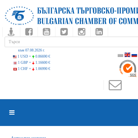
към 07.08.2026 г.
1 USD =
0.86690 €
1 GBP =
1.16600 €
1 CHF =
1.06990 €