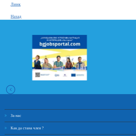
Линк
Назад
За нас
Как да стана член ?