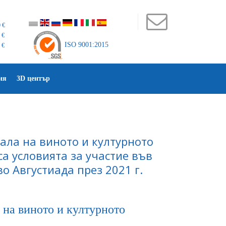
 €
 €
ISO 9001:2015
 €
ия
3D център
ала на виното и културното
са условията за участие във
о Августиада през 2021 г.
 на виното и културното