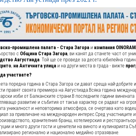
вско-промишлена
палата
- Стара Загора
и
комп
ани
я
OINO
RAM
ьорство с
Община Стара Загора
, ви канят да станете част от ун
дство Августиада
. Той ще се проведе за десета юбилейна годи
крито
,
на Античната улица
и на други места в града - вижте
прог
да участвате?
ета поредна година в Стара Загора си дават среща най-добрите 
кти правят своята премиера на Августиада.Всяка година междуна
нарски изби от Балканските страни.В последните години винената
ляващо развитие и събития от такъв характер се радват на огро
ата уникалност и неповторима атмосфера, се очертава като воде
циал за привличане на международен интерес.Сред участниците и
роизводството, хранителния бранш, хотелиерския и ресторантьор
туции и много други гости и ценители на виното и кулинарията.С
ализирано регионално и национално медийно отразяване.