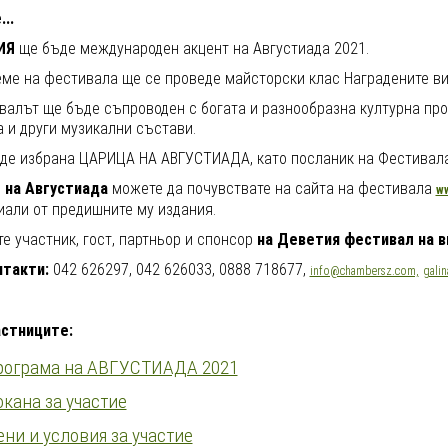
..
ИЯ
ще бъде международен акцент на Августиада 2021.
еме на фестивала ще се проведе майсторски клас Наградените ви
валът ще бъде съпроводен с богата и разнообразна културна пр
 и други музикални състави.
де избрана ЦАРИЦА НА АВГУСТИАДА, като посланик на Фестивала
т
на Августиада
можете да почувствате на сайта на фестивала
ww
иали от предишните му издания.
е участник, гост, партньор и спонсор
на
Деветия
фестивал
на
в
такти:
042 626297, 042 626033, 0888 718677,
info@chambersz.com,
gali
астниците:
рограма на АВГУСТИАДА 2021
кана за участие
ни и условия за участие