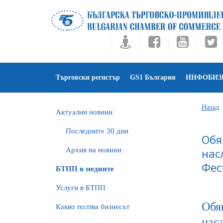
Търговски регистър
GS1 България
ИНФОБИЗ
Назад
Актуални новини
Последните 30 дни
Обя
Архив на новини
нас
Фес
БTПП в медиите
Услуги в БТПП
Обяв
Какво ползва бизнесът
насл