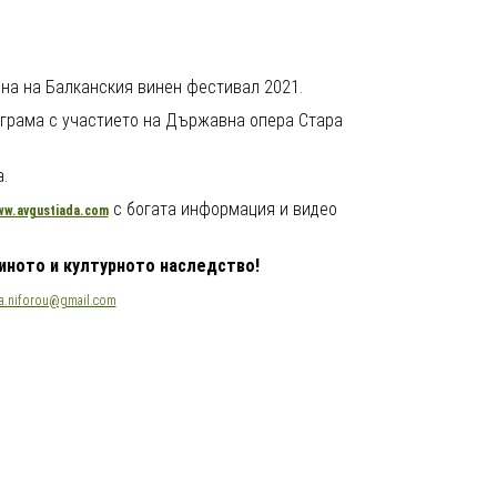
на на Балканския винен фестивал 2021.
ограма с участието на Държавна опера Стара
.
с богата информация и видео
w.avgustiada.com
иното
и културното наследство!
na.niforou@gmail.com