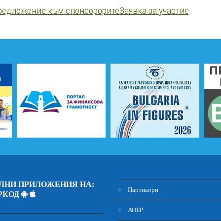
редложение към спонсорорите
Заявка за участие
ЛНИ ПРИЛОЖЕНИЯ НА:
Партньори
РКОД
АОБР