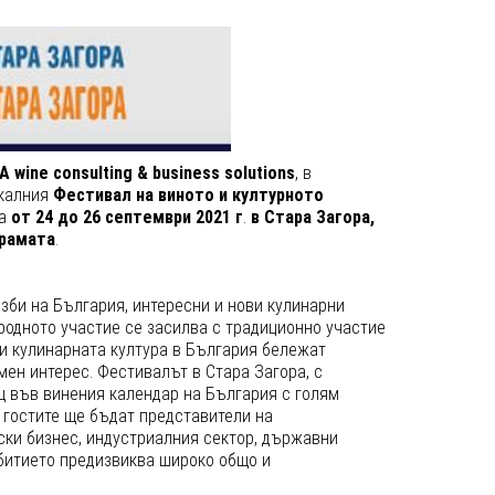
A
wine
c
onsulting
& business solutions
, в
икалния
Фестивал на виното и културното
на
от 24 до 26 септември 2021 г
.
в Стара Загора,
рамата
.
изби на България, интересни и нови кулинарни
родното участие се засилва с традиционно участие
 и кулинарната култура в България бележат
мен интерес. Фестивалът в Стара Загора, с
щ във винения календар на България с голям
 гостите ще бъдат представители на
ски бизнес, индустриалния сектор, държавни
ъбитието предизвиква широко общо и