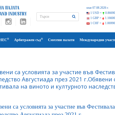
към 07.08.2026 г.
1 USD =
0.86690
1 GBP =
1.16600
1 CHF =
1.06990
®
®
НЕС
Арбитражен съд
Смесени палати
Международни участ
вени са условията за участие във Фестив
ледство Августиада през 2021 г.Обявени 
тивала на виното и културното наследств
ени са условията за участие във Фестивала
едство Августиада през 2021 г.