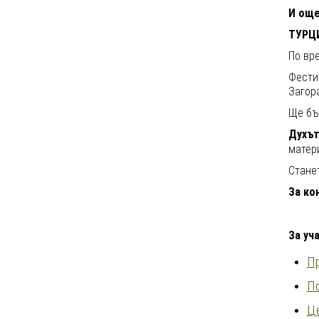
И още.
ТУРЦ
По вр
Фести
Загора
Ще бъ
Духъ
матер
Станет
За
кон
За уч
П
По
Це