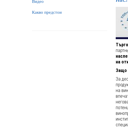
Видео
Какво предстои
Търго
партн
насле
на от
Защо 
За дес
проду
на ви
впечат
негов
потен
виноп
инсти
специ