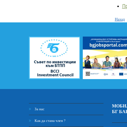
П
Назад
МОБИ
За нас
БГ БА
Как да стана член ?