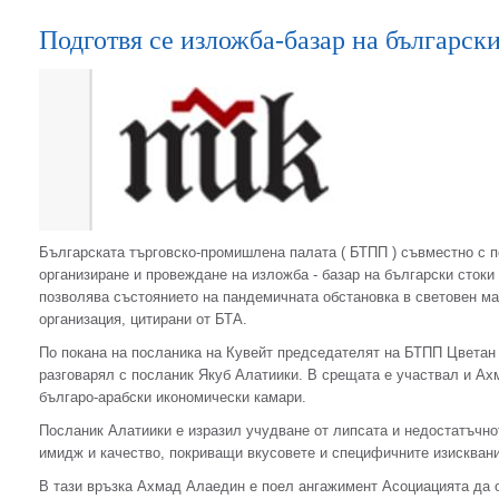
Подготвя се изложба-базар на български
Българската търговско-промишлена палата ( БТПП ) съвместно с п
организиране и провеждане на изложба - базар на български стоки в
позволява състоянието на пандемичната обстановка в световен м
организация, цитирани от БТА.
По покана на посланика на Кувейт председателят на БТПП Цветан
разговарял с посланик Якуб Алатиики. В срещата е участвал и А
българо-арабски икономически камари.
Посланик Алатиики е изразил учудване от липсата и недостатъчнот
имидж и качество, покриващи вкусовете и специфичните изисквани
В тази връзка Ахмад Алаедин е поел ангажимент Асоциацията да 