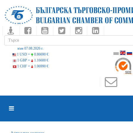
към 07.08.2026 г.
1 USD =
0.86690 €
1 GBP =
1.16600 €
1 CHF =
1.06990 €