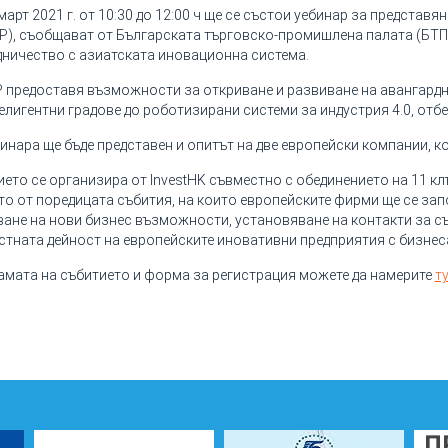
март 2021 г. от 10:30 до 12:00 ч ще се състои уебинар за представ
P), съобщават от Българската търговско-промишлена палата (БТПП
дничество с азиатската иновационна система.
 предоставя възможности за откриване и развиване на авангардни
елигентни градове до роботизирани системи за индустрия 4.0, отб
инара ще бъде представен и опитът на две европейски компании, к
ето се организира от InvestHK съвместно с обединението на 11 клъс
о от поредицата събития, на които европейските фирми ще се зап
ане на нови бизнес възможности, установяване на контакти за с
тната дейност на европейските иновативни предприятия с бизнеса
амата на събитието и форма за регистрация можете да намерите
т