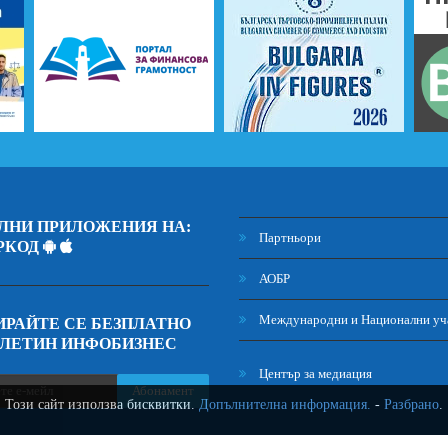
ЛНИ ПРИЛОЖЕНИЯ НА:
Партньори
РКОД
АОБР
Международни и Национални уч
РАЙТЕ СЕ БЕЗПЛАТНО
ЮЛЕТИН ИНФОБИЗНЕС
Център за медиация
Абонамент
Този сайт използва бисквитки.
Допълнителна информация.
-
Разбрано
.