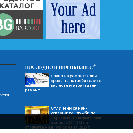
®
ПОСЛЕДНО В ИНФОБИЗНЕС
Право на ремонт: Нови
права на потребителите
за лесен и атрактивен
ремонт
астия
Отличени са най-
успешните Служби по
търговско-икономически
въпроси (СТИВ) на
страната ни в чужбина за 2025 г.