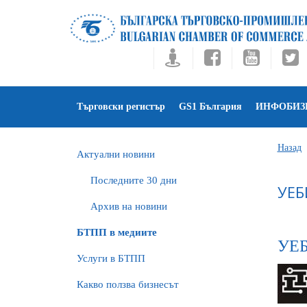
Търговски регистър
GS1 България
ИНФОБИЗ
Назад
Актуални новини
Последните 30 дни
УЕБ
Архив на новини
БTПП в медиите
УЕ
Услуги в БТПП
Какво ползва бизнесът