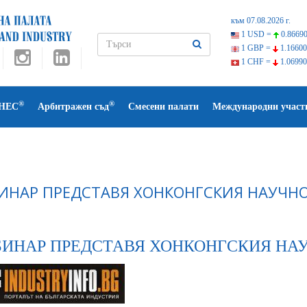
към 07.08.2026 г.
1 USD =
0.86690
1 GBP =
1.16600
1 CHF =
1.06990
®
®
НЕС
Арбитражен съд
Смесени палати
Международни участ
ИНАР ПРЕДСТАВЯ ХОНКОНГСКИЯ НАУЧН
БИНАР ПРЕДСТАВЯ ХОНКОНГСКИЯ НА