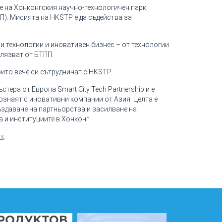
яне на Хонконгския научно-технологичен парк
). Мисията на HKSTP е да съдейства за
 технологии и иновативен бизнес – от технологии
елязват от БТПП.
оито вече си сътрудничат с HKSTP.
тера от Европа Smart City Tech Partnership и е
ознаят с иновативни компании от Азия. Целта е
ъздаване на партньорства и засилване на
 и институциите в Хонконг.
ук
.