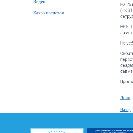
Видео
На 25 
(HKST
Какво предстои
сътру
HKSTP
за инт
На уеб
Събити
първот
създав
съвмес
Прогр
Линк
Назад