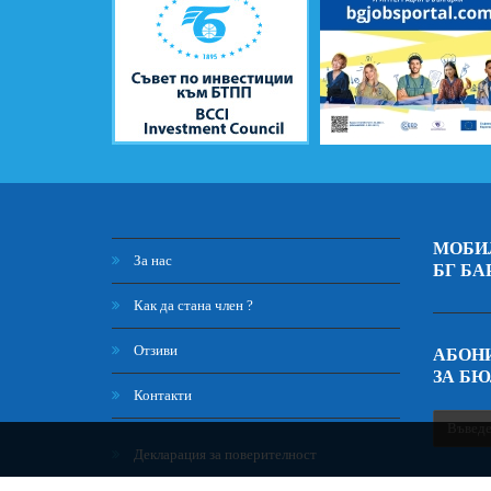
МОБИ
За нас
БГ БА
Как да стана член ?
Отзиви
АБОНИ
ЗА Б
Контакти
Декларация за поверителност