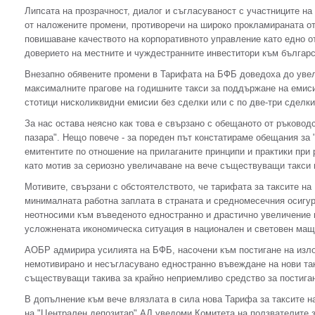
Липсата на прозрачност, диалог и съгласуваност с участниците на 
от наложените промени, противоречи на широко прокламираната от
повишаване качеството на корпоративното управление като едно о
доверието на местните и чуждестранните инвеститори към българс
Внезапно обявените промени в Тарифата на БФБ доведоха до увел
максималните прагове на годишните такси за поддържане на емиси
стотици нисколиквидни емисии без сделки или с по две-три сделки
За нас остава неясно как това е свързано с обещаното от ръковод
пазара". Нещо повече - за пореден път констатираме обещания за "
емитентите по отношение на прилаганите принципи и практики при
като мотив за сериозно увеличаване на вече съществуващи такси 
Мотивите, свързани с обстоятелството, че тарифата за таксите на 
минималната работна заплата в страната и средномесечния осигур
неотносими към въведеното едностранно и драстично увеличение 
усложнената икономическа ситуация в национален и световен маща
АОБР адмирира усилията на БФБ, насочени към постигане на изло
немотивирано и несъгласувано едностранно въвеждане на нови так
съществуващи такива за крайно неприемливо средство за постига
В допълнение към вече влязлата в сила нова Тарифа за таксите н
на "Централен депозитар" АД уведоми Комитета на ползвателите з