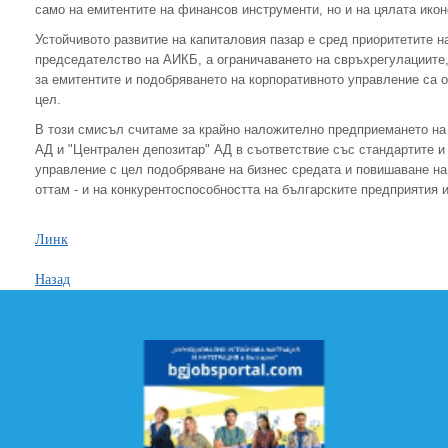
само на емитентите на финансов инструменти, но и на цялата икон
Устойчивото развитие на капиталовия пазар е сред приоритетите н
председателство на АИКБ, а ограничаването на свръхрегулациите
за емитентите и подобряването на корпоративното управление са о
цел.
В този смисъл считаме за крайно наложително предприемането на
АД и "Централен депозитар" АД в съответствие със стандартите и
управление с цел подобряване на бизнес средата и повишаване на
оттам - и на конкурентоспособността на българските предприятия и
Линк
Назад