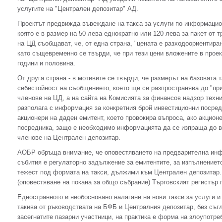
услугите на "Централен депозитар" АД.
Проектът предвижда въвеждане на такса за услуги по информацио
която е в размер на 50 лева еднократно или 120 лева за пакет от
на ЦД съобщават, че, от една страна, "цената е разходоориентиран
като същевременно се твърди, че при тези цени вложените в проек
години и половина.
От друга страна - в мотивите се твърди, че размерът на базовата т
себестойност на съобщението, което ще се разпространява до "пр
членове на ЦД, а на сайта на Комисията за финансов надзор техни
разполага с информация за конкретния брой инвестиционни посредн
акционери на даден емитент, което провокира въпроса, ако акцион
посредника, защо е необходимо информацията да се изпраща до в
членове на Централен депозитар.
АОБР обръща внимание, че оповестяването на предварителна ин
събития е регулаторно задължение за емитентите, за изпълнениет
тежест под формата на такси, дължими към Централен депозитар.
(оповестяване на покана за общо събрание) Търговският регистър 
Едностранното и необосновано налагане на нови такси за услуги 
такива от ръководствата на БФБ и Централния депозитар, без съгл
засегнатите пазарни участници, на практика е форма на злоупотре