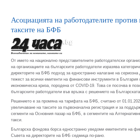
Асоциацията на работодателите против
таксите на БФБ
От името на национално представителните работодателски орган
на организациите на българските работодатели изразява категорич
директорите на БФБ подход за едностранно налагане на сериозна
тежест за всички емитенти на финансови инструменти в България 
икономическа криза, породена от COVID-19. Това се посочва в поз
българските работодатели във връзка с решението на Българскат
Решението е за промяна на тарифата на БФБ, считано от 01.01.2021
увеличаване на таксите за първоначална регистрация и за поддър
сегменти на Основния пазар на БФБ, в сегментите на Алтернативни
такси.
Българска фондова борса едностранно уведоми емитентите на фин
Съвета на директорите на БФБ седмица по-рано.