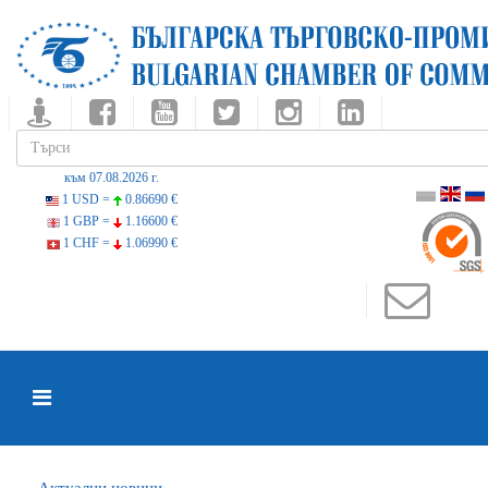
към 07.08.2026 г.
1 USD =
0.86690 €
1 GBP =
1.16600 €
1 CHF =
1.06990 €