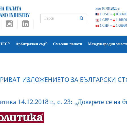
към 07.08.2026 г.
1 USD =
0.86690
1 GBP =
1.16600
1 CHF =
1.06990
®
®
НЕС
Арбитражен съд
Смесени палати
Международни участ
РИВАТ ИЗЛОЖЕНИЕТО ЗА БЪЛГАРСКИ СТ
тика 14.12.2018 г., с. 23: „Доверете се на 