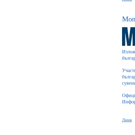
Moni
Излож
бълга
Учас
бълга
сувени
Офици
Инфор
Линк