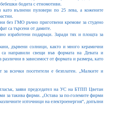
 бебешки бодита с етномотиви.
 като вълнени пуловери по 25 лева, а кожените
растни.
ни без ГМО ръчно приготвени кремове за студено
фат са търсени от дамите.
чно изработени подаръци. Заради тях и
площта за
храни, дървени солници, както и много керамични
и са направили свещи във формата на Девата и
а различни в зависимост от формата и размера, като
 за всички посетители е безплатен. „Малките и
тласък, заяви председател на УС на БТПП Цветан
ми за такива фирми. „Остава за по-големите фирми
 различните източници на електроенергия“, допълни