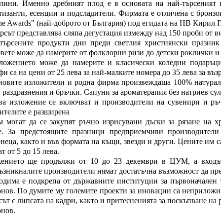
лини. Именно дребният плод е в основата на най-търсеният п
тизанти, есенции и подсладители. Фирмата е отличена с брон
ne Awards" (най-доброто от България) под егидата на НВ Кирил 
рсът представлява сляпа дегустация измежду над 150 проби от в
търсените продукти дни преди светлия християнски празник 
вете може да намерите от фолклорни ризи до детски роклички и
ложението може да намерите и класически коледни подаръци
и са на цени от 25 лева за най-малките номера до 35 лева за въз
новите изложители и родна фирма произвеждаща 100% натурал
 раздразнения и бръчки. Сапуни за ароматерапия без натриев сул
ва изложение се включват и производители на сувенири и ръч
ителите е разширена
м могат да се закупят ръчно изрисувани дъски за рязане на 
е. За предстоящите празници предприемчиви производител
еца, както и във формата на къщи, звезди и други. Цените им с
т от 5 до 15 лева.
ението ще продължи от 10 до 23 декември в ЦУМ, а входът
ъзникналите производители нямат достатъчна възможност да пре
одима е подкрепа от държавните институции за първоначален 
нов. По думите му големите проекти за иновации са неприложи
сът с липсата на кадри, както и притесненията за поскъпване на
нов.