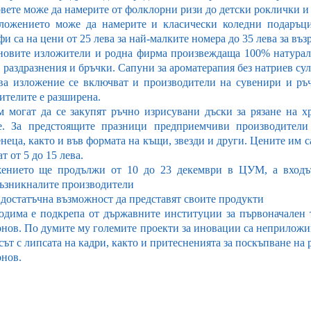
вете може да намерите от фолклорни ризи до детски роклички и
ложението може да намерите и класически коледни подаръци
и са на цени от 25 лева за най-малките номера до 35 лева за въз
новите изложители и родна фирма произвеждаща 100% натурал
 раздразнения и бръчки. Сапуни за ароматерапия без натриев сул
ва изложение се включват и производители на сувенири и ръ
ителите е разширена.
м могат да се закупят ръчно изрисувани дъски за рязане на 
е. За предстоящите празници предприемчиви производител
еца, както и във формата на къщи, звезди и други. Цените им с
т от 5 до 15 лева.
ението ще продължи от 10 до 23 декември в ЦУМ, а входът
ъзникналите производители
 достатъчна възможност да представят своите продукти
одима е подкрепа от държавните институции за първоначален 
нов. По думите му големите проекти за иновации са неприложи
сът с липсата на кадри, както и притесненията за поскъпване на
нов.