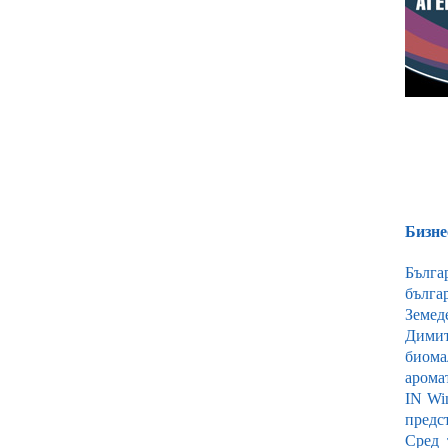
Бизне
Бълга
бълга
Земед
Димит
биома
арома
IN Wi
предс
Сред 