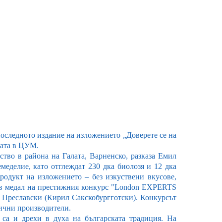
оследното издание на изложението „Доверете се на
лата в ЦУМ.
ство в района на Галата, Варненско, разказа Емил
еделие, като отглеждат 230 дка биолозя и 12 дка
родукт на изложението – без изкуствени вкусове,
зов медал на престижния конкурс "London EXPERTS
л Преславски (Кирил Сакскобургготски). Конкурсът
лични производители.
 са и дрехи в духа на българската традиция. На