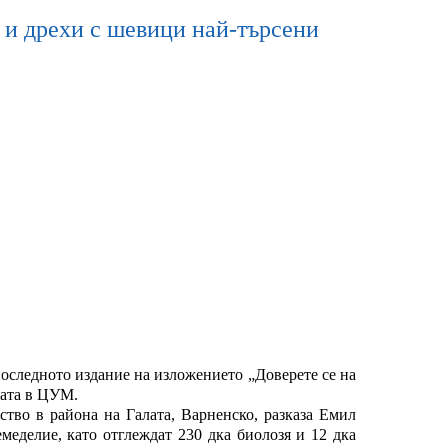
о и дрехи с шевици най-търсени
оследното издание на изложението „Доверете се на
лата в ЦУМ.
ство в района на Галата, Варненско, разказа Емил
еделие, като отглеждат 230 дка биолозя и 12 дка