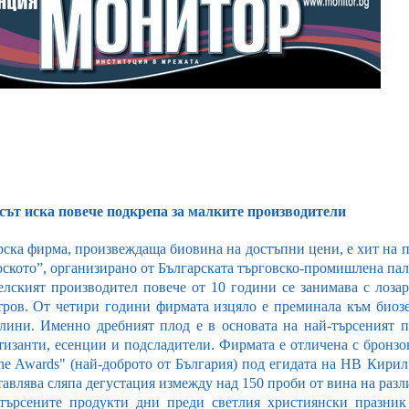
сът иска повече подкрепа за малките производители
рска фирма, произвеждаща биовина на достъпни цени, е хит на п
рското”, организирано от Българската търговско-промишлена па
елският производител повече от 10 години се занимава с лозар
ров. От четири години фирмата изцяло е преминала към биозем
лини. Именно дребният плод е в основата на най-търсеният п
тизанти, есенции и подсладители. Фирмата е отличена с брон
ne Awards" (най-доброто от България) под егидата на НВ Кири
тавлява сляпа дегустация измежду над 150 проби от вина на раз
търсените продукти
дни преди светлия християнски празник