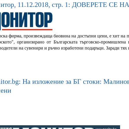
итор, 11.12.2018, стр. 1: ДОВЕРЕТЕ СЕ
рска фирма, произвеждаща биовина на достъпни цени, е хит на п
рското", организирано от Българската търговско-промишлена
водители на сувенири и ръчно изработени подаръци. Заради тях 
itor.bg: На изложение за БГ стоки: Малино
сени