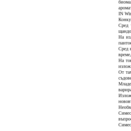
биома
арома
IN Wi
Конку
Сред 
щандо
На из
пантоф
Сред 
време,
На то
излож
От та
съдов
Младен
варира
Излож
новов
Необх
Симео
въпро
Симео