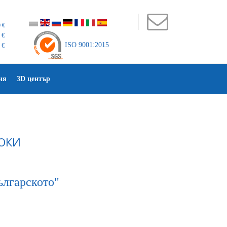
 €
 €
ISO 9001:2015
 €
ия
3D център
ОКИ
българското"