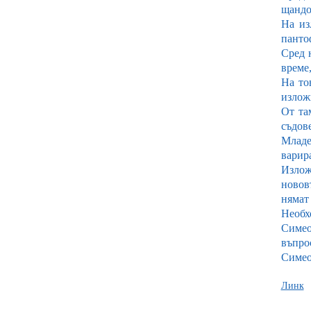
щандо
На из
пантоф
Сред 
време,
На то
излож
От та
съдов
Младен
варира
Излож
новов
нямат
Необх
Симео
въпро
Симео
Линк