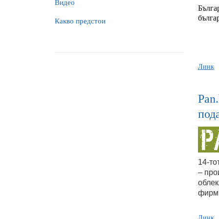
Видео
Бълга
бълга
Какво предстои
Линк
Pan.
под
14-то
– про
облек
фирм
Линк