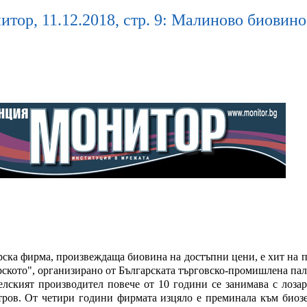
итор, 11.12.2018, стр. 9: Малиново биовин
рска фирма, произвеждаща биовина на достъпни цени, е хит на п
рското", организирано от Българската търговско-промишлена па
елският производител повече от 10 години се занимава с лозар
ров. От четири години фирмата изцяло е преминала към биозем