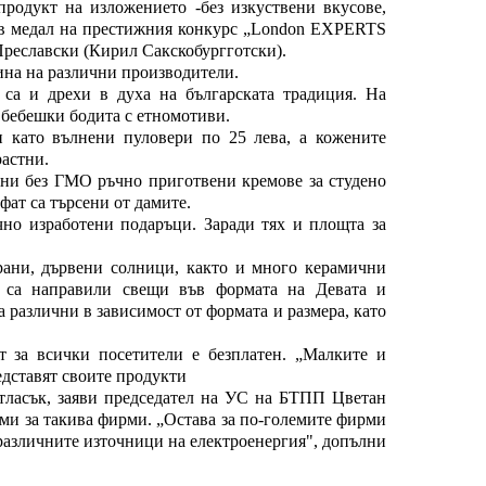
родукт на изложението -без изкуствени вкусове,
зов медал на престижния конкурс „London EXPERTS
Преславски (Кирил Сакскобургготски).
ина на различни производители.
са и дрехи в духа на българската традиция. На
 бебешки бодита с етномотиви.
 като вълнени пуловери по 25 лева, а кожените
растни.
ни без ГМО ръчно приготвени кремове за студено
фат са търсени от дамите.
но изработени подаръци. Заради тях и площта за
храни, дървени солници, както и много керамични
и са направили свещи във формата на Девата и
а различни в зависимост от формата и размера, като
 за всички посетители е безплатен. „Малките и
дставят своите продукти
тласък, заяви председател на УС на БТПП Цветан
ми за такива фирми. „Остава за по-големите фирми
 различните източници на електроенергия", допълни