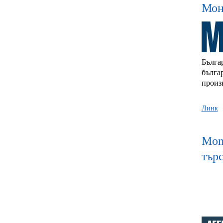
Мон
Бълга
бълга
произ
Линк
Mon
тър