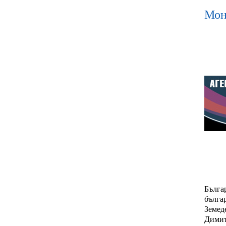
Мон
Бълга
бълга
Земед
Димит