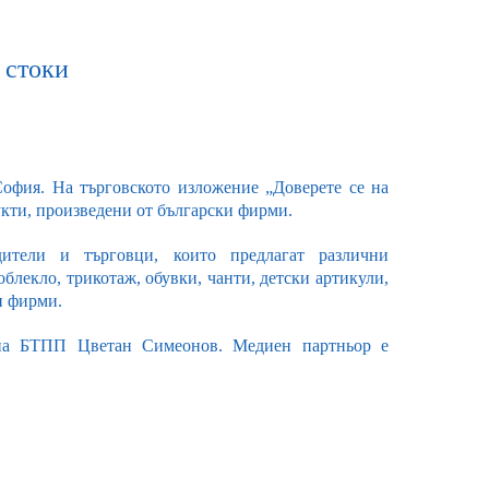
 стоки
София. На търговското изложение „Доверете се на
укти, произведени от български фирми.
тели и търговци, които предлагат различни
блекло, трикотаж, обувки, чанти, детски артикули,
и фирми.
 на БТПП Цветан Симеонов. Медиен партньор е