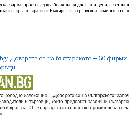
рска фирма, произвеждаща биовина на достъпни цени, е хит на п
рското", организирано от Българската търговско-промишлена пал
bg: Доверете се на българското – 60 фирми
аръци
то Коледно изложение – „Доверете се на българското” запо
изводители и търговци, които предлагат различни българск
ло и красота. От Бълргарската търговско-промишлена пала
и.