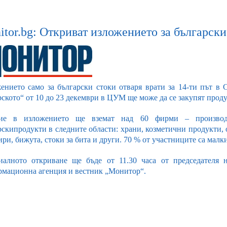
tor.bg: Откриват изложението за български
ението само за български стоки отваря врати за 14-ти път в 
рското“ от 10 до 23 декември в ЦУМ ще може да се закупят прод
тие в изложението ще вземат над 60 фирми – производи
рскипродукти в следните области: храни, козметични продукти, о
ри, бижута, стоки за бита и други. 70 % от участниците са малк
алното откриване ще бъде от 11.30 часа от председателя
мационна агенция и вестник „Монитор“.