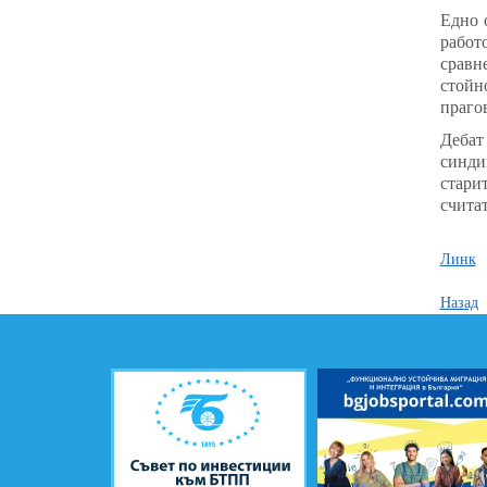
Едно 
работ
сравн
стойн
прагов
Дебат
синди
стари
считат
Линк
Назад