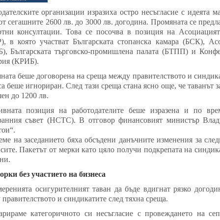
одателските организации изразиха остро несъгласие с идеята 
от сегашните 2600 лв. до 3000 лв. догодина. Промяната се предл
ртни консултации. Това се посочва в позиция на Асоциацият
), в която участват Българската стопанска камара (БСК), А
), Българската търговско-промишлена палата (БТПП) и Конфе
рия (КРИБ).
ната беше договорена на среща между правителството и синдикат
а беше игнориран. След тази среща стана ясно още, че таванът за
ен до 1200 лв.
ивната позиция на работодателите беше изразена и по вре
ранния съвет (НСТС). В отговор финансовият министър Влади
тои“.
еме на заседанието бяха обсъдени данъчните изменения за сле
сите. Пакетът от мерки като цяло получи подкрепата на синдика
ни.
орки без участието на бизнеса
меренията осигурителният таван да бъде вдигнат рязко догоди
 правителството и синдикатите след тяхна среща.
арираме категоричното си несъгласие с провеждането на сеп