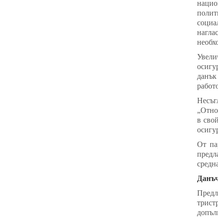
нацио
полит
социа
нагла
необх
Увели
осигу
данък
работо
Несъг
„Отно
в сво
осигу
От па
предл
средна
Данъч
Предл
трист
допълн