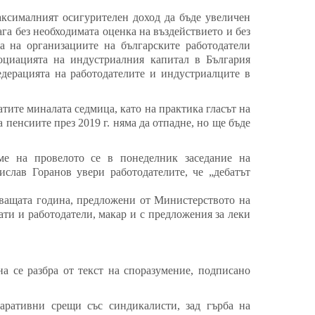
максималният осигурителен доход да бъде увеличен
ага без необходимата оценка на въздействието и без
а на организациите на българските работодатели
социацията на индустриалния капитал в България
дерацията на работодателите и индустриалците в
ите миналата седмица, като на практика гласът на
 пенсиите през 2019 г. няма да отпадне, но ще бъде
ме на провелото се в понеделник заседание на
слав Горанов увери работодателите, че „дебатът
дващата година, предложени от Министерството на
ти и работодатели, макар и с предложения за леки
на се разбра от текст на споразумение, подписано
аративни срещи със синдикалисти, зад гърба на