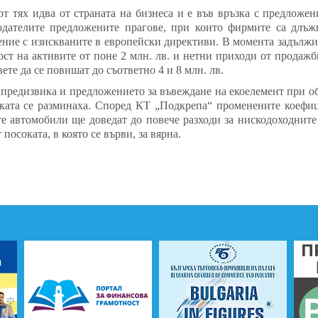
от тях идва от страната на бизнеса и е във връзка с предложен
одателите предложените прагове, при които фирмите са длъж
ение с изискваните в европейски директиви. В момента задължи
ост на активите от поне 2 млн. лв. и нетни приходи от продаж
ете да се повишат до съответно 4 и 8 млн. лв.
 предизвика и предложението за въвеждане на екоелемент при об
ката се разминаха. Според КТ „Подкрепа“ променените коефиц
те автомобили ще доведат до повече разходи за нискодоходните
 посоката, в която се върви, за вярна.