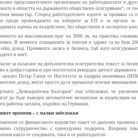
нално представителните организации на работодателите и дру
иките в областта на държавното обществено осигуряване“, се п
лния министър. Според работодателите идеите за промяна са 
си преди провеждането на изборите за ЕП и за органи за 
одимата оценка на въздействие, без обществени и експертни кон
чението на максималния праг на 3000 лв. на практика означав
ровки. В момента плащанията за пенсия и здраве са на база 260
 общ доход. Промяната засяга и бизнеса, тъй като осигуровки
дател и нает.
ласие за налагане на допълнителна осигурителна тежест за бизне
во в добра година и при постигната рекордна заетост държавата
й анализ Петър Ганев от Института за пазарна икономика (ИПИ
рителен доход, могат просто да се премахнат всички минимални 
ртията „Демократична България“ пък отбелязват, че увеличен
агат да бъде въведен автоматичен механизъм за индексация на 
та работна заплата, подобно на Германия.
ните промени – с малки забележки
оженият от финансовото ведомство пакет от данъчни промени п
ранно сътрудничество с единодушна подкрепа. Въпреки то
ения както от синдикати, така и от работодатели.