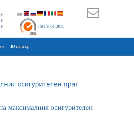
 €
 €
ISO 9001:2015
 €
ия
3D център
лния осигурителен праг
 на максималния осигурителен