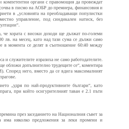
ги компетентни органи с правомощия да провеждат
осочва в писмо на АОБР до премиера, финансовия и
приети в „условията на преобладаващи популистки
местно управление, под синдикален натиск, без
султации“.
а, че хората с високи доходи ще дължат по-големи
0 лв. на месец, като над тази сума се дължи само
те в момента се делят в съотношение 60:40 между
са и служителите изразиха не само работодателите.
 ще обложи допълнително трудещите се“, коментира
). Според него, вместо да се вдига максималният
прагове.
ието „удря по най-продуктивните българи“, като
прага, при който осигурителният таван е 2.1 пъти
ремина през заседанието на Националния съвет за
ва има няколко предложения за леки промени и