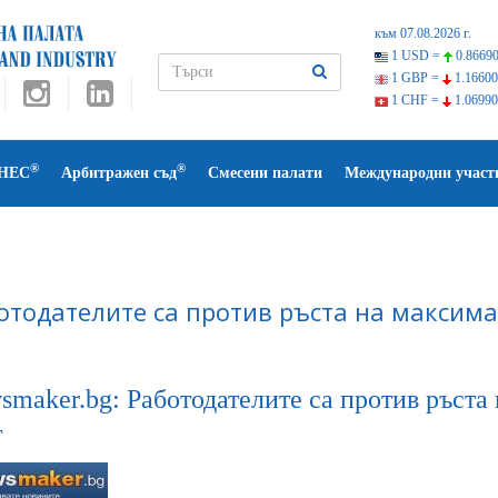
към 07.08.2026 г.
1 USD =
0.86690
1 GBP =
1.16600
1 CHF =
1.06990
®
®
НЕС
Арбитражен съд
Смесени палати
Международни участ
отодателите са против ръста на максима
smaker.bg: Работодателите са против ръста
г