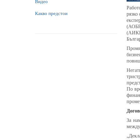
Видео
Работ
Какво предстои
рязко 
експе
(АОБР
(АИКБ
Бълга
Промя
бизнес
повиш
Негат
трист
предс
По вр
финан
проме
Догов
За на
между
„Декл