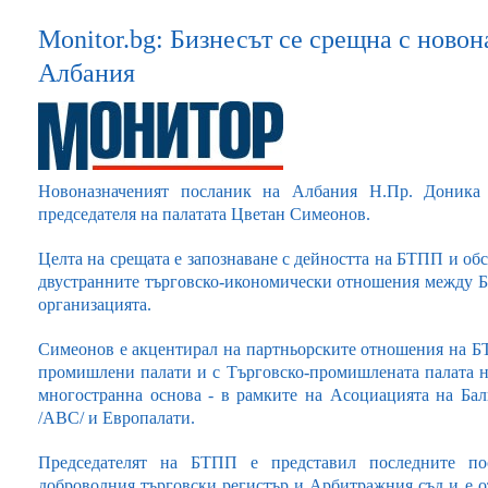
Monitor.bg: Бизнесът се срещна с ново
Албания
Новоназначеният посланик на Албания Н.Пр. Доник
председателя на палатата Цветан Симеонов.
Целта на срещата е запознаване с дейността на БТПП и об
двустранните търговско-икономически отношения между Б
организацията.
Симеонов е акцентирал на партньорските отношения на Б
промишлени палати и с Търговско-промишлената палата на
многостранна основа - в рамките на Асоциацията на Ба
/ABC/ и Европалати.
Председателят на БТПП е представил последните по
доброволния търговски регистър и Арбитражния съд и е 