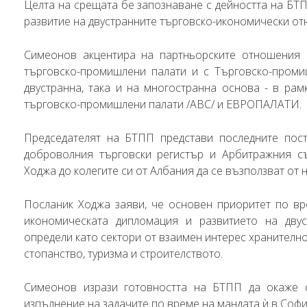
Целта на срещата бе запознаване с дейността на БТ
развитие на двустранните търговско-икономически от
Симеонов акцентира на партньорските отношения
търговско-промишлени палати и с Търговско-проми
двустранна, така и на многостранна основа - в рам
търговско-промишлени палати /ABC/ и ЕВРОПАЛАТИ.
Председателят на БТПП представи последните пос
доброволния търговски регистър и Арбитражния с
Ходжа до колегите си от Албания да се възползват от 
Посланик Ходжа заяви, че основен приоритет по в
икономическата дипломация и развитието на двус
определи като сектори от взаимен интерес хранителн
стопанство, туризма и строителството.
Симеонов изрази готовността на БТПП да окаже 
изпълнение на задачите по време на мандата ѝ в Софи