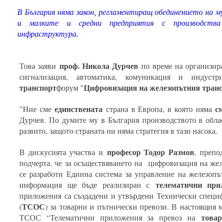
В България няма закон, регламентиращ обединението на 
и малките и средни предприятия с производств
инфраструктура.
проф. Никола Дурчев
Това заяви
по време на организир
сигнализация, автоматика, комуникация и индустр
транспорт
Цифровизация на железопътния транс
форум "
единствената
с
"Ние сме
страна в Европа, в която няма
Дурчев. По думите му в България производството в обла
развито, защото страната ни няма стратегия в тази насока.
професор Тодор Размов
В дискусията участва и
, препо
подчерта, че за осъществяването на цифровизация на жел
се разработи Единна система за управление на железопъ
телематични при
информация ще бъде реализиран с
приложения са създадени и утвърдени Технически специ
ТСОС
(
) за товарни и пътнически превози. В настоящия 
това
ТСОС “Телематични приложения за превоз на