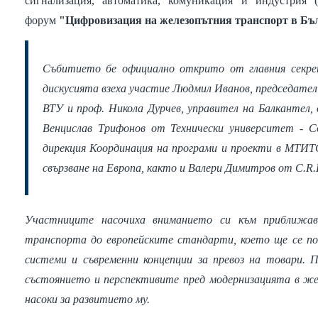
сигнализация, автоматика, комуникация и индустрия
форум
"Цифровизация на железопътния транспорт в Бъ
Събитието бе официално открито от главния секре
дискусията взеха участие Людмил Иванов, председател
ВТУ и проф. Никола Дурчев, управител на Балкантел, 
Венцислав Трифонов от Технически университет - С
дирекция Координация на програми и проекти в МТИТС
свързване на Европа, както и Валери Димитров от C.R.
Участниците насочиха вниманието си към приближав
транспорта до европейските стандарти, което ще се по
системи и съвременни концепции за превоз на товари. 
състоянието и перспективите пред модернизацията в же
насоки за развитието му.