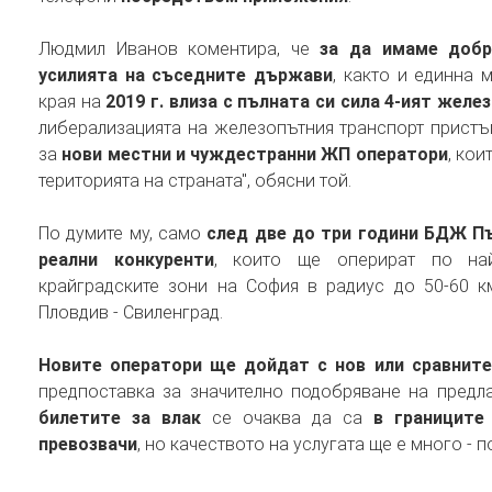
Людмил Иванов коментира, че
за да имаме добре
усилията на съседните държави
, както и единна 
края на
2019 г. влиза с пълната си сила 4-ият жел
либерализацията на железопътния транспорт пристъ
за
нови местни и чуждестранни ЖП оператори
, ко
територията на страната", обясни той.
По думите му, само
след две до три години БДЖ Пъ
реални конкуренти
, които ще оперират по най
крайградските зони на София в радиус до 50-60 км
Пловдив - Свиленград.
Новите оператори ще дойдат с нов или сравнит
предпоставка за значително подобряване на предл
билетите за влак
се очаква да са
в границите
превозвачи
, но качеството на услугата ще е много -