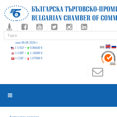
към 06.08.2026 г.
1 USD =
0.86640 €
1 GBP =
1.16680 €
1 CHF =
1.07000 €