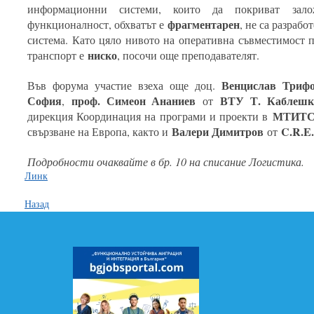
информационни системи, които да покриват зал
фрагментарен
функционалност, обхватът е
, не са разраб
система. Като цяло нивото на оперативна съвместимост 
ниско
транспорт е
, посочи още преподавателят.
Венцислав Три
Във форума участие взеха още доц.
София
проф. Симеон Ананиев
ВТУ Т. Каблешк
,
от
МТИТ
дирекция Координация на програми и проекти в
Валери Димитров
C.R.E
свързване на Европа, както и
от
Подробности очаквайте в бр. 10 на списание Логистика.
Линк
Назад