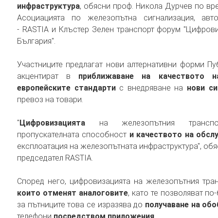
инфраструктура
, обясни проф. Никола Дурчев по вр
Асоциацията по железопътна сигнализация, авто
- RASTIA и Клъстер Зелен транспорт форум "Цифров
България".
Участниците предлагат нови алтернативни форми Пу
акцентират в
приближаване на качеството н
европейските стандарти
с внедряване на
нови с
превоз на товари.
"
Цифровизацията
на железопътния транспо
пропускателната способност
и качеството на обсл
експлоатация на железопътната инфраструктура", обя
председател RASTIA.
Според него, цифровизацията на железопътния тра
които отменят аналоговите
, като те позволяват п
за пътниците това се изразява до
получаване на об
телефони
посредством приложения
.