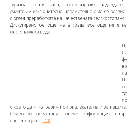
туризма – спа и ловен, както и изразиха надеждите 
думите им изключително наложително е да се развие
с оглед преработката на качествената селскостопанска
Дискутирано бе още, че в града все още не е из
кюстендилска вода.
П
С
фу
вр
н
П
ко
т
по
с което да я направим по-привлекателна и за нашите,
Симеонов представи повече информация, свър
презентацията
ТУК
.