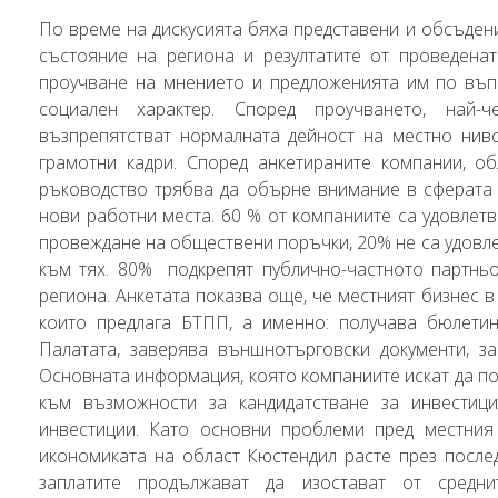
По време на дискусията бяха представени и обсъден
състояние на региона и резултатите от проведена
проучване на мнението и предложенията им по въп
социален характер. Според проучването, най-
възпрепятстват нормалната дейност на местно ниво
грамотни кадри. Според анкетираните компании, о
ръководство трябва да обърне внимание в сферата 
нови работни места. 60 % от компаниите са удовлет
провеждане на обществени поръчки, 20% не са удовл
към тях. 80% подкрепят публично-частното партньо
региона. Анкетата показва още, че местният бизнес в
които предлага БТПП, а именно: получава бюлетин
Палатата, заверява външнотърговски документи, за
Основната информация, която компаниите искат да п
към възможности за кандидатстване за инвестиц
инвестиции. Като основни проблеми пред местния
икономиката на област Кюстендил расте през послед
заплатите продължават да изостават от средн