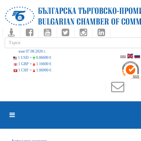
към 07.08.2026 г.
1 USD =
0.86690 €
1 GBP =
1.16600 €
1 CHF =
1.06990 €