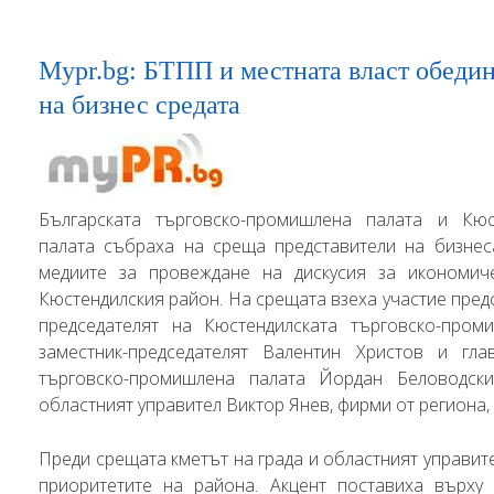
Mypr.bg: БТПП и местната власт обедин
на бизнес средата
Българската търговско-промишлена палата и Кюс
палата събраха на среща представители на бизнеса
медиите за провеждане на дискусия за икономич
Кюстендилския район. На срещата взеха участие пре
председателят на Кюстендилската търговско-пром
заместник-председателят Валентин Христов и гла
търговско-промишлена палата Йордан Беловодски
областният управител Виктор Янев, фирми от региона,
Преди срещата кметът на града и областният управит
приоритетите на района. Акцент поставиха върху