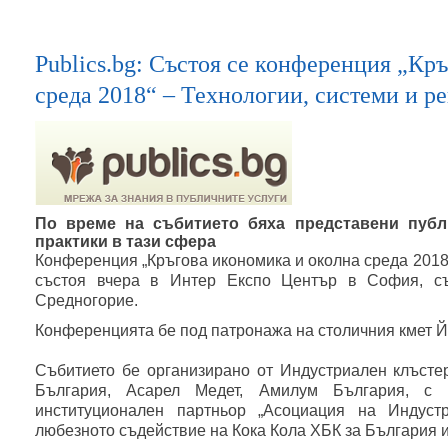
Publics.bg: Състоя се конференция „Кр
среда 2018“ – Технологии, системи и р
По време на събитието бяха представени публ
практики в тази сфера
Конференция „Кръгова икономика и околна среда 2018“
състоя вчера в Интер Експо Център в София, съ
Средногорие.
Конференцията бе под патронажа на столичния кмет 
Събитието бе организирано от Индустриален клъсте
България, Асарел Медет, Амилум България, с 
институционален партньор „Асоциация на Индуст
любезното съдействие на Кока Кола ХБК за България и