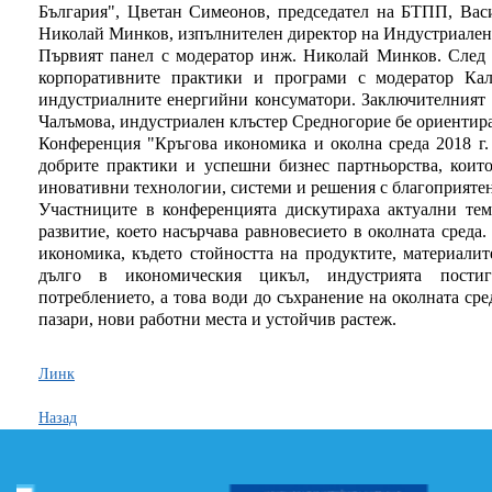
България", Цветан Симеонов, председател на БТПП, Вас
Николай Минков, изпълнителен директор на Индустриален
Първият панел с модератор инж. Николай Минков. След 
корпоративните практики и програми с модератор Кал
индустриалните енергийни консуматори. Заключителният 
Чалъмова, индустриален клъстер Средногорие бе ориентира
Конференция "Кръгова икономика и околна среда 2018 г.
добрите практики и успешни бизнес партньорства, които
иновативни технологии, системи и решения с благоприятен 
Участниците в конференцията дискутираха актуални тем
развитие, което насърчава равновесието в околната среда
икономика, където стойността на продуктите, материалит
дълго в икономическия цикъл, индустрията пости
потреблението, а това води до съхранение на околната ср
пазари, нови работни места и устойчив растеж.
Линк
Назад