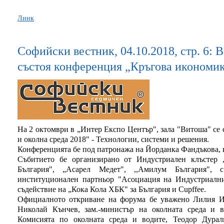
Линк
Софийски вестник, 04.10.2018, стр. 6: 
състоя конференция „Кръгова икономик
На 2 октомври в „Интер Експо Център", зала "Витоша" се
и околна среда 2018" - Технологии, системи и решения.
Конференцията бе под патронажа на Йорданка Фандъкова, 
Събитието бе организирано от Индустриален клъстер „
България", „Асарел Медет", ,,Амилум България",
институционален партньор "Асоциация на Индустриални
съдействие на „Кока Кола ХБК" за България и Cupffee.
Официалното откриване на форума бе уважено Лилия Ив
Николай Кънчев, зам.-министър на околната среда и в
Комисията по околната среда и водите, Теодор Дурал