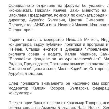
Официалното откриване на форума бе уважено Л
икономиката, Николай Кънчев, Зам.- министър на
Василева, Председател, Комисия по околната среда и 
директор, Аурубис България, Цветан Симеонов, 
Председател, АИКБ и инж. Николай Минков, Изпълнит
Средногорие.
Първият панел с модератор Николай Минков, Инду
концентрира върху публични политики и програми и
Пейчев, Старши експерт в дирекция “Управление
околната среда и водите, Калин Маринов, Зам-
“Европейски фондове за конкурентоспособност”, Ми
Радева, Председател, Постоянна комисия по опазване 
Столичен общински съвет, Милен Кадийски, Секторен р
Аурубис България.
След почивката вниманието бе насочено към корп
модератор Калоян Косоров, Българска федерац
консуматори.
Презентации бяха изнесени от Красимир Тодоров, асис
околна среда на Амилум България, Rafal Rudzki, Senio