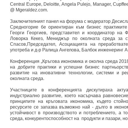
Central Europe, Deloitte, Angela Pulejo, Manager, Cup
@ Mgeraldez.com.
Заключителният панел на форума с модератор Десисл
Средногорие бе ориентиран към бизнес практиките
Георги Георгиев, представител и координатор на 
Ловорка Кекез, Мениджър по околната среда за с
Спасов,Председател, Асоциацията на преработват
употреба и д-р Ралица Ангелова, Балбок инженеринг А
Конференция „Кръгова икономика и околна среда 2018г
на добрите практики и успешни бизнес партньорств
развитие на иновативни технологии, системи и р
околната среда.
Участниците в конференцията дискутираха акт
индустриално развитие, което насърчава равновесие
принципите на кръговата икономика, където стойно
ресурсите се запазва възможно най - дълго в иконо
устойчивост в производството и потреблението, а т
среда, конкурентоспособност на продукти и пазари, н