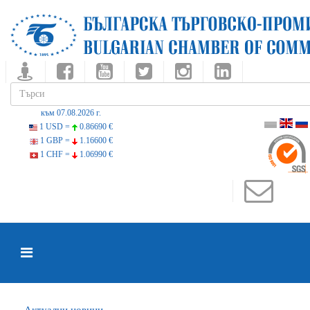
към 07.08.2026 г.
1 USD =
0.86690 €
1 GBP =
1.16600 €
1 CHF =
1.06990 €