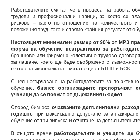
Работодателите смятат, че в процеса на работа об
трудови и професионални навици, за което се вла
рискове – както по отношение на количеството и 
положения труд, така и спрямо крайния резултат от об
Настоящият минимален размер от 90% от МРЗ пра
форма на обучение неатрактивно за работодате
браншово или фирмено колективно трудово договарян
заплащане, което ще бъде съобразено с възможности
сектор на икономиката, смятат още от БТПП и БСК.
С цел насърчаване на работодателите за по-активно
обучение,
бизнес организациите препоръчват ос
ученици да се поемат от държавния бюджет.
Според бизнеса
очакваните допълнителни разходи
годишно
при максимално допускане за ангажиране
обучение от три випуска и отчитане на допълнителнит
В същото време
работодателите и учещите ще б
широко прилагане на системата за дуално обучение, 