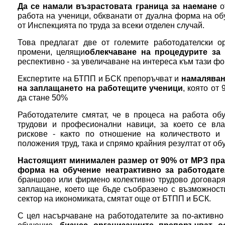
Да се намали възрастовата граница за наемане
о
работа на ученици, обхванати от дуална форма на об
от Инспекцията по труда за всеки отделен случай.
Това предлагат две от големите работодателски ор
промени, целящи
облекчаване на процедурите за
респективно - за увеличаване на интереса към тази ф
Експертите на БТПП и БСК препоръчват и
намаляване
на заплащането на работещите ученици
, която от
да стане 50%
Работодателите смятат, че в процеса на работа об
трудови и професионални навици, за което се вла
рискове - както по отношение на количеството и 
положения труд, така и спрямо крайния резултат от об
Настоящият минимален размер от 90% от МРЗ пра
форма на обучение неатрактивно за работодате
браншово или фирмено колективно трудово договарян
заплащане, което ще бъде съобразено с възможности
сектор на икономиката, смятат още от БТПП и БСК.
С цел насърчаване на работодателите за по-активно