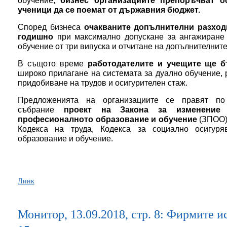
обучение,
бизнес организациите препоръчват ос
ученици да се поемат от държавния бюджет.
Според бизнеса
очакваните допълнителни разходи
годишно
при максимално допускане за ангажиране
обучение от три випуска и отчитане на допълнителнит
В същото време
работодателите и учещите ще б
широко прилагане на системата за дуално обучение, 
придобиване на трудов и осигурителен стаж.
Предложенията на организациите се правят п
събрание
проект на Закона за изменение
професионалното образование и обучение
(ЗПОО)
Кодекса на труда, Кодекса за социално осигур
образование и обучение.
Линк
Монитор, 13.09.2018, стр. 8: Фирмите ис