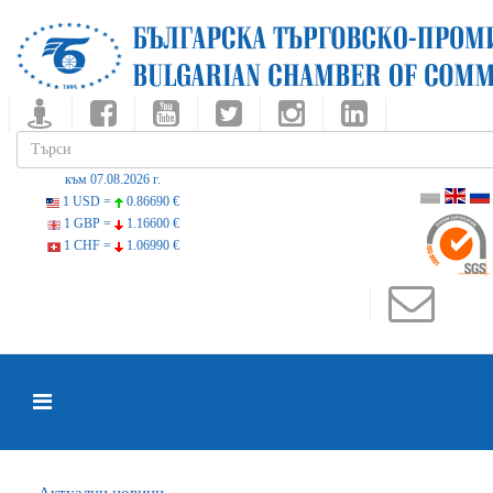
към 07.08.2026 г.
1 USD =
0.86690 €
1 GBP =
1.16600 €
1 CHF =
1.06990 €