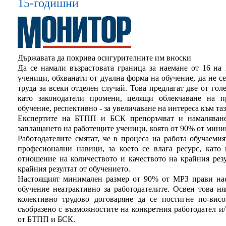
15-годишни
Държавата да покрива осигурителните им вноски
Да се намали възрастовата граница за наемане от 16 на
ученици, обхванати от дуална форма на обучение, да не с
труда за всеки отделен случай. Това предлагат две от го
като законодатели промени, целящи облекчаване на п
обучение, респективно - за увеличаване на интереса към та
Експертите на БТПП и БСК препоръчват и намаляване
заплащането на работещите ученици, която от 90% от мини
Работодателите смятат, че в процеса на работа обучаеми
професионални навици, за което се влага ресурс, като
отношение на количеството и качеството на крайния рез
крайния резултат от обучението.
Настоящият минимален размер от 90% от МРЗ прави нае
обучение неатрактивно за работодателите. Освен това 
колективно трудово договаряне да се постигне по-вис
съобразено с възможностите на конкретния работодател и/
от БТПП и БСК.