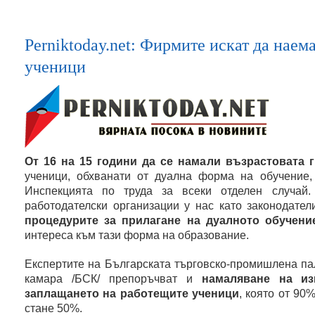
Perniktoday.net: Фирмите искат да наем
ученици
От 16 на 15 години да се намали възрастовата 
ученици, обхванати от дуална форма на обучение,
Инспекцията по труда за всеки отделен случай.
работодателски организации у нас като законодате
процедурите за прилагане на дуалното обучени
интереса към тази форма на образование.
Експертите на Българската търговско-промишлена па
камара /БСК/ препоръчват и
намаляване на изи
заплащането на работещите ученици
, която от 90
стане 50%.