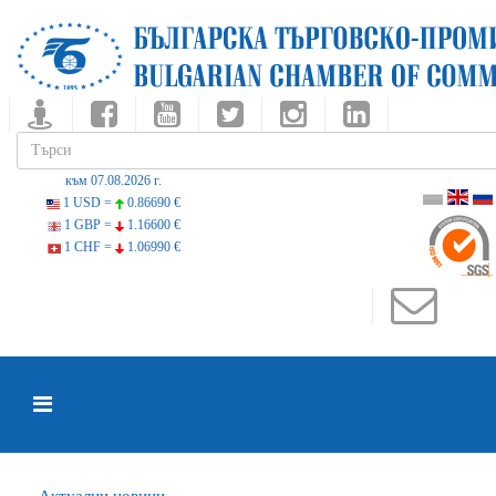
към 07.08.2026 г.
1 USD =
0.86690 €
1 GBP =
1.16600 €
1 CHF =
1.06990 €