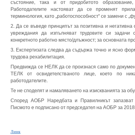
състояние, така и от придобитото образование,
Работодателите настояват да се променят прил
терминология, като „работоспособност“ се замени с „ф
2. Да се въведе принципът за позитивна и негативна 
увреждания да изпълняват трудовите си задачи с
конкретното работно място/длъжност; за основната пр
3. Експертизата следва да съдържа точно и ясно фо
трудова рехабилитация.
Предвижда се НЕЛК да се произнася само по докумен
ТЕЛК от освидетелстваното лице, което по ник
работодателите.
Те не споделят и намаляването на изискванията за об
Според АОБР Наредбата и Правилникът запазват 
Писмото е подписано от председател на АОБР за 2018 
Линк