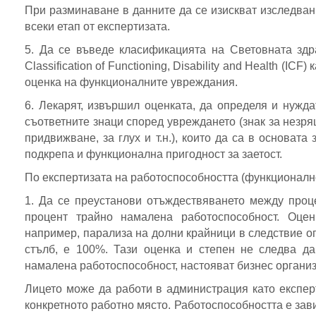
При разминаване в данните да се изискват изследван
всеки етап от експертизата.
5. Да се въведе класификацията на Световната здра
Classification of Functioning, Disability and Health (I
оценка на функционалните увреждания.
6. Лекарят, извършил оценката, да определя и нужд
съответните знаци според увреждането (знак за незря
придвижване, за глух и т.н.), които да са в основат
подкрепа и функционална пригодност за заетост.
По експертизата на работоспособността (функционално
1. Да се преустанови отъждествяването между проц
процент трайно намалена работоспособност. Оце
например, парализа на долни крайници в следствие о
стълб, е 100%. Тази оценка и степен не следва д
намалена работоспособност, настояват бизнес органи
Лицето може да работи в администрация като експер
конкретното работно място. Работоспособността е за