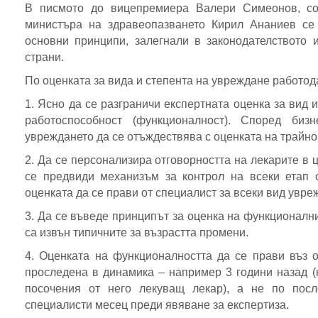
В писмото до вицепремиера Валери Симеонов, со
министъра на здравеопазването Кирил Ананиев се 
основни принципи, залегнали в законодателството 
страни.
По оценката за вида и степента на увреждане работод
1. Ясно да се разграничи експертната оценка за вид 
работоспособност (функционалност). Според биз
увреждането да се отъждествява с оценката на трайн
2. Да се персонализира отговорността на лекарите в 
се предвиди механизъм за контрол на всеки етап 
оценката да се прави от специалист за всеки вид увреж
3. Да се въведе принципът за оценка на функционални
са извън типичните за възрастта промени.
4. Оценката на функционалността да се прави въз 
проследена в динамика – например 3 години назад (к
посочения от него лекуващ лекар), а не по посл
специалисти месец преди явяване за експертиза.