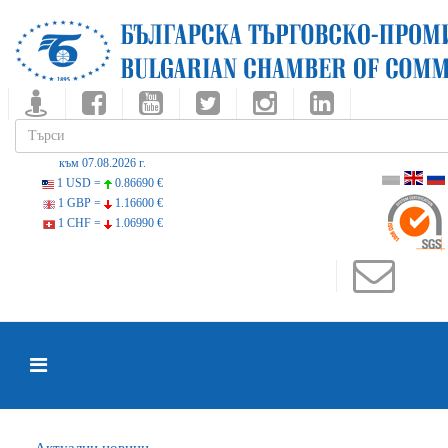
към 07.08.2026 г.
1 USD =
0.86690 €
1 GBP =
1.16600 €
1 CHF =
1.06990 €