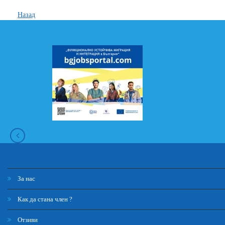
Назад
За нас
Как да стана член ?
Отзиви