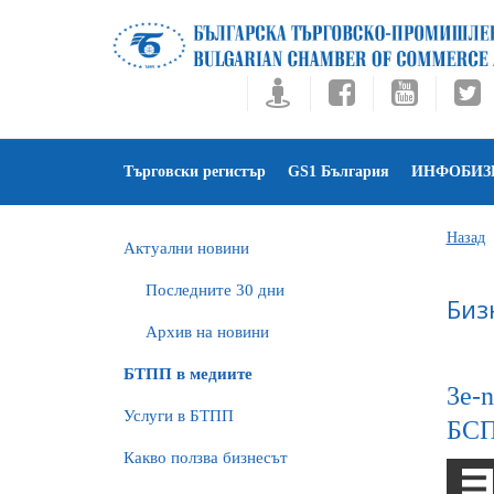
Търговски регистър
GS1 България
ИНФОБИЗ
Назад
Актуални новини
Последните 30 дни
Биз
Архив на новини
БTПП в медиите
3e-n
Услуги в БТПП
БСП
Какво ползва бизнесът