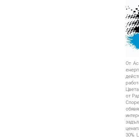
От Ас
енерг
дейст
работ
Цвета
от Ра
Споре
обявя
интер
задъл
ценат
30%. 