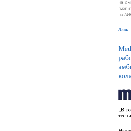
на см
лихви
на АИ
Линк
Medi
раб
амб
кол
„В то
тесни
Напом