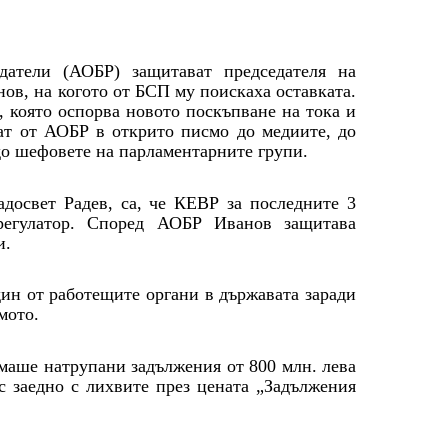
датели (АОБР) защитават председателя на
ов, на когото от БСП му поискаха оставката.
 която оспорва новото поскъпване на тока и
шат от АОБР в открито писмо до медиите, до
до шефовете на парламентарните групи.
адосвет Радев, са, че КЕВР за последните 3
регулатор. Според АОБР Иванов защитава
и.
дин от работещите органи в държавата заради
мото.
имаше натрупани задължения от 800 млн. лева
ес заедно с лихвите през цената „Задължения