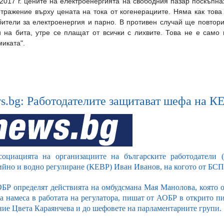
2017 г. цените на електроенергията на свободния пазар поскъпн
тражение върху цената на тока от когенерациите. Няма как това
бители за електроенергия и парно. В противен случай ще повтори
и на бита, утре се плащат от всички с лихвите. Това не е само 
иката".
s.bg: Работодателите защитават шефа на К
оциацията на организациите на българските работодатели 
ийно и водно регулиране (КЕВР) Иван Иванов, на когото от БСП 
БР определят действията на омбудсмана Мая Манолова, която о
за намеса в работата на регулатора, пишат от АОБР в открито п
ние Цвета Караянчева и до шефовете на парламентарните групи.