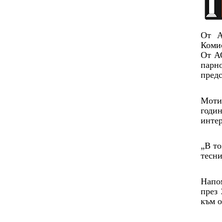
От А
Комис
От АО
парно
предс
Мотив
годи
интер
„В то
тесни
Напом
през 
към о