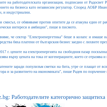
ите на работодателската организация, подписани от Радосвет Р
нието на бизнеса като независим регулатор. Според АОБР Иван
и, и индустриални.
зи смисъл, се обявяваме против опитите да се атакува един от р
ически интереси и амбиции", пише в писмото.
няме, че сектор "Електроенергетика" беше в колапс и имаше на
редства бяха платени от българския бизнес заедно с лихвите пр
2017 г. цените на електроенергията на свободния пазар поскъпна
азява върху цената на тока от когенерациите, което се отразява 
атените заради популизъм сметки на бита, утре се плащат от вси
ктора и за развитието на икономиката", пише Радев по поръчен
tz.bg: Работодателите категорично защитих