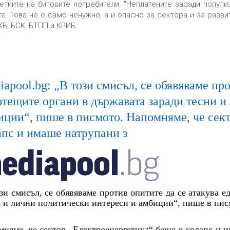
етките на битовите потребители. "Неплатените заради попули
те. Това не е само ненужно, а и опасно за сектора и за разв
КБ, БСК, БТПП и КРИБ.
apool.bg: „В този смисъл, се обявяваме про
отещите органи в държавата заради тесни и
иции“, пише в писмото. Напомняме, че сек
апс и имаше натрупани з
зи смисъл, се обявяваме против опитите да се атакува е
 и лични политически интереси и амбиции“, пише в пис
няме, че сектор „Електроенергетика“ беше в колапс и 