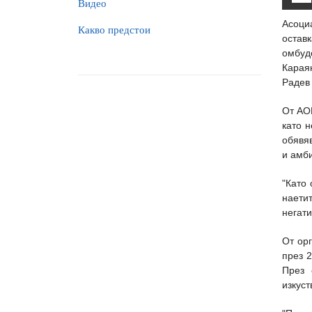
Видео
Асоци
Какво предстои
остав
омбуд
Карая
Радев 
От АОБ
като н
обявяв
и амби
"Като 
наети
негати
От ор
през 2
През 
изкуст