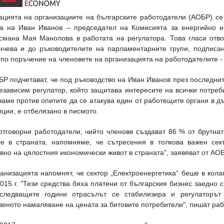
ацията на организациите на българските работодатели (АОБР) се
ка на Иван Иванов – председател на Комисията за енергийно и
смана Мая Манолова в работата на регулатора. Това гласи отв
нчева и до ръководителите на парламентарните групи, подписа
по поръчение на членовете на организацията на работодателите -
Р подчетават, че под ръководство на Иван Иванов през последни
езависим регулатор, който защитава интересите на всички потреби
аме против опитите да се атакува един от работещите органи в д
ции, е отбелязано в писмото.
отговорни работодатели, чийто членове създават 86 % от брутна
те в страната, напомняме, че сътресения в толкова важен сек
вно на цялостния икономически живот в страната", заявяват от АОБ
ганизацията напомнят, че сектор „Електроенергетика“ беше в кол
015 г. "Тези средства бяха платени от българския бизнес заедно 
следващите години отрасълът се стабилизира и регулаторът 
веното намаляване на цената за битовите потребители", пишат раб