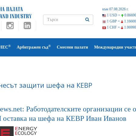
към 07.08.2026 г.
1 USD =
0.86690
1 GBP =
1.16600
1 CHF =
1.06990
®
®
НЕС
Арбитражен съд
Смесени палати
Международни участ
несът защити шефа на КЕВР
ews.net: Работодателските организации се 
 оставка на шефа на КЕВР Иван Иванов