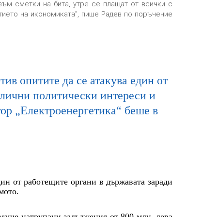
зъм сметки на бита, утре се плащат от всички с
итието на икономиката", пише Радев по поръчение
тив опитите да се атакува един от
 лични политически интереси и
тор „Електроенергетика“ беше в
дин от работещите органи в държавата заради
мото.
имаше натрупани задължения от 800 млн. лева