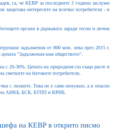
адев, са, че КЕВР за последните 3 години заслужи
ов защитава интересите на всички потребители - и
аботещите органи в държавата заради тесни и лични
трупани задължения от 800 млн. лева през 2015 г.
ез цената "Задължения към обществото".
ха с 20-30%. Цената на природния газ също расте и
и на сметките на битовите потребители.
чки с лихвите. Това не е само ненужно, а и опасно
ие на АИКБ, БСК, БТПП и КРИБ.
а шефа на КЕВР в открито писмо