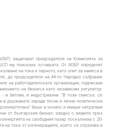
(АОБР) защитават председателя на Комисията за
 БСП му поискаха оставката. От АОБР определят
ъпване на тока и парното, като опит за намеса в
те, до председателя на 44-то Народно събрание
ите на работодателската организация, подписани
важението на бизнеса като независим регулатор.
 и битови, и индустриални. "В този смисъл, се
и в държавата заради тесни и лични политически
троенергетика" беше в колапс и имаше натрупани
тени от българския бизнес заедно с лихвите през
роенергията на свободния пазар поскъпнаха с 20-
та на тока от когенерациите, което се отразява и