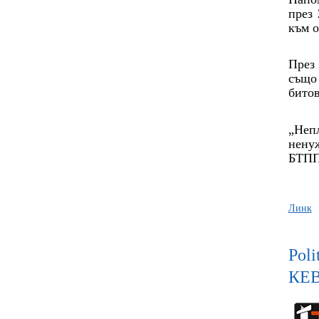
през 
към о
През 
също 
битов
„Неп
ненуж
БТПП
Линк
Pol
КЕ