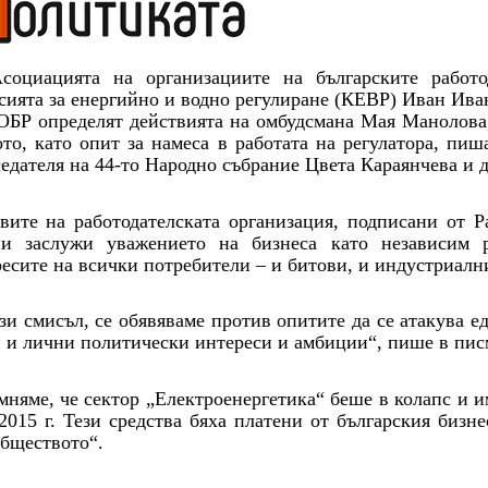
социацията на организациите на българските работо
ията за енергийно и водно регулиране (КЕВР) Иван Иван
БР определят действията на омбудсмана Мая Манолова,
то, като опит за намеса в работата на регулатора, пи
едателя на 44-то Народно събрание Цвета Караянчева и 
ите на работодателската организация, подписани от Р
ни заслужи уважението на бизнеса като независим 
есите на всички потребители – и битови, и индустриалн
зи смисъл, се обявяваме против опитите да се атакува е
 и лични политически интереси и амбиции“, пише в пис
няме, че сектор „Електроенергетика“ беше в колапс и 
2015 г. Тези средства бяха платени от българския бизн
бществото“.