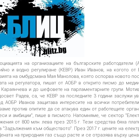
оциацията на организациите на българските работодатели 
ийно и водно регулиране (КЕВР) Иван Иванов, на когото от
вията на омбудсмана Мая Манолова, която оспорва новото поск
ата на регулатора, пишат от АОБР в открито писмо до медии
 Караянчева и до шефовете на парламентарните групи. Мотив
досвет Радев, са, че КЕВР за последните 3 години заслужи у
д АОБР Иванов защитава интересите на всички потребители -
ваме против опитите да се атакува един от работещите орган
еси и амбиции", пише в писмото. Напомняме, че сектор "Елек
жения от 800 млн. лева през 2015 г. Тези средства бяха пла
а "Задължения към обществото". През 2017 г. цените на елект
Цената на природния газ също расте и се отразява върху цена