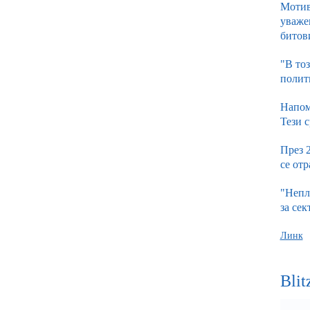
Мотив
уваже
битов
"В то
полит
Напом
Тези с
През 
се отр
"Непл
за се
Линк
Bli