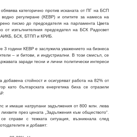
 обявява категорично против исканата от ПГ на БСП
 водно регулиране (КЕВР) и опитите за намеса на
орено писмо до председателя на парламента Цвета
но от изпълнителния председател на БСК Радосвет
 АИКБ, БСК, БТПП и КРИБ.
те 3 години КЕВР е заслужила уважението на бизнеса
тели – и битови, и индустриални. В този смисъл, се
ържавата заради тесни и лични политически интереси
та добавена стойност и осигуряват работа на 82% от
тор като българската енергетика биха се отразили
Р.
апс и имаше натрупани задължения от 800 млн. лева
с лихвите през цената „Задължения към обществото“.
се справи с тежката ситуация, възникнала след
отодателите и добавят: