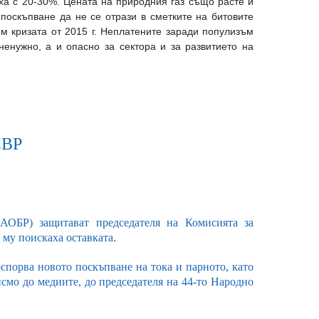
аха с 20-30%. Цената на природния газ също расте и
 поскъпване да не се отрази в сметките на битовите
м кризата от 2015 г. Неплатените заради популизъм
ненужно, а и опасно за сектора и за развитието на
ЕВР
(АОБР) защитават председателя на Комисията за
му поискаха оставката.
спорва новото поскъпване на тока и парното, като
исмо до медиите, до председателя на 44-то Народно