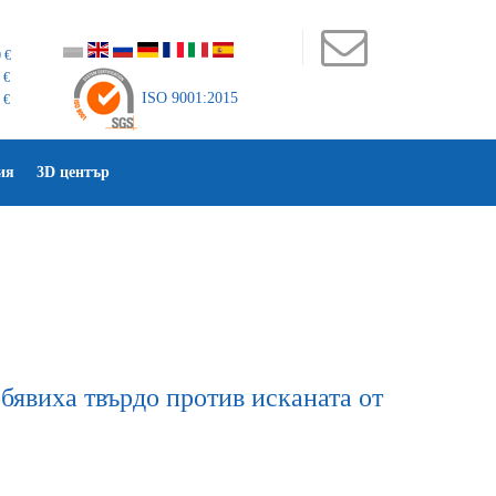
 €
 €
ISO 9001:2015
 €
ия
3D център
обявиха твърдо против исканата от