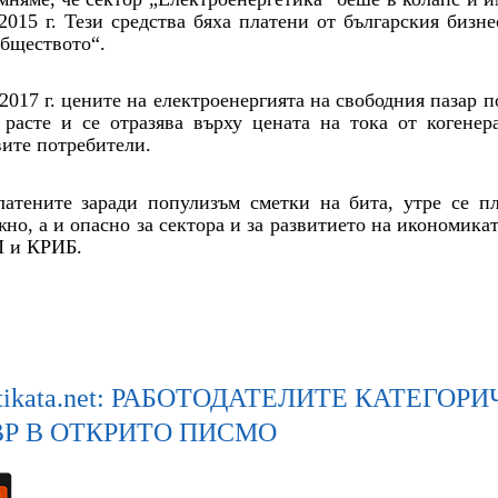
2015 г. Тези средства бяха платени от българския бизн
бществото“.
2017 г. цените на електроенергията на свободния пазар 
расте и се отразява върху цената на тока от когенер
ите потребители.
латените заради популизъм сметки на бита, утре се п
но, а и опасно за сектора и за развитието на икономик
 и КРИБ.
itikata.net: РАБОТОДАТЕЛИТЕ КАТЕГ
ВР В ОТКРИТО ПИСМО