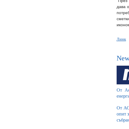
"През 
дава о
потре
сметк
иконом
Линк
New
От Ас
енерг
От АО
опит 
събра