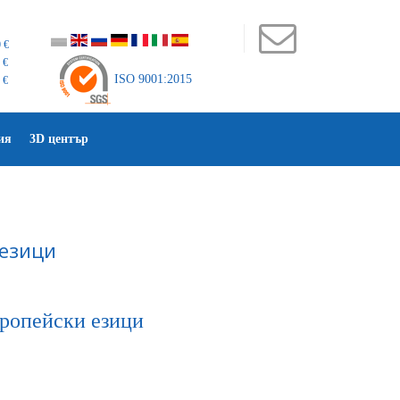
 €
 €
ISO 9001:2015
 €
ия
3D център
 езици
вропейски езици