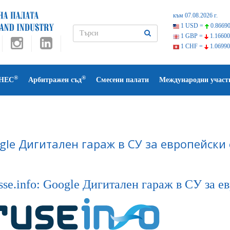
към 07.08.2026 г.
1 USD =
0.86690
1 GBP =
1.16600
1 CHF =
1.06990
®
®
НЕС
Арбитражен съд
Смесени палати
Международни участ
gle Дигитален гараж в СУ за европейски
se.info: Google Дигитален гараж в СУ за е