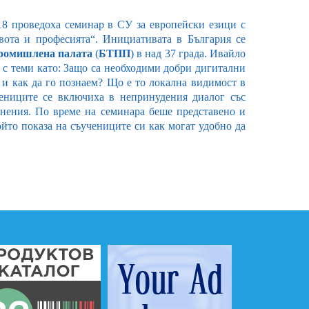
018 проведоха семинар в СУ за европейски езици с
вота и професията“. Инициативата в България се
ромишлена палата
(
БТПП
) в над 37 града. Ивайло
 с теми като: Защо са необходими добри дигитални
 и как да го познаем? Що е то локална видимост в
ениците се включиха в непринудения диалог със
 мнения. По време на семинара беше представено и
ойто показа на съучениците си как могат удобно да