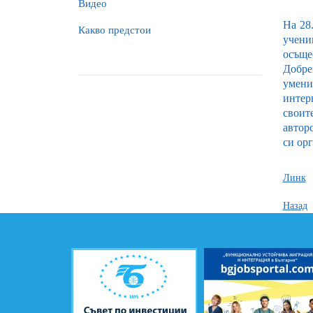
Видео
На 28
Какво предстои
учени
осъщес
Добре
умени
интер
своит
автор
си орг
Линк
Назад