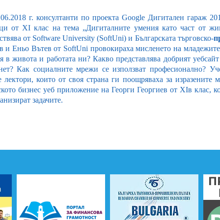
.06.2018 г. консултанти по проекта Google Дигитален гараж 2
ци от XI клас на тема „Дигиталните умения като част от жи
твява от Software University (SoftUni) и Българската търговско-
п
в и Еньо Вътев от SoftUni провокираха мисленето на младежите
я в живота и работата ни? Какво представлява добрият уебсайт
нет? Как социалните мрежи се използват професионално? Уч
е лектори, които от своя страна ги поощряваха за изразените
ското бизнес уеб приложение на Георги Георгиев от XIв клас, к
анизират задачите.