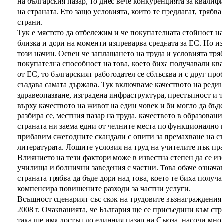
на българския пазар, то днес вече конкуренцията за квали
на страната. Ето защо условията, които те предлагат, трябва
страни.
Тук е мястото да отбележим и че покупателната стойност н
близка и дори на моменти изпреварва средната за ЕС. Но и
този начин. Освен че заплащането на труда и условията тря
покупателна способност на това, което биха получавали к
от ЕС, то българският работодател се сблъсква и с друг про
създава самата държава. Тук включваме качеството на редиц
здравеопазване, изградена инфраструктура, престъпност и т
върху качеството на живот на един човек и би могло да бъд
разбира се, местния пазар на труда. качеството в образован
страната ни заема едни от челните места по функционално 
прибавим ежегодните скандали с опити за премахване на с
литературата. Лошите условия на труд на учителите пък пр
Влиянието на тези фактори може в известна степен да се и
училища и болнични заведения с частни. Това обаче означа
страната трябва да бъде дори над това, което те биха получа
компенсира повишените разходи за частни услуги.
Всъщност сценарият със скок на трудовите възнаграждения в
2008 г. Очакванията, че България ще се присъедини към стр
така ще има достъп до единния пазар на Съюза, насочи мно