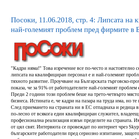
Посоки, 11.06.2018, стр. 4: Липсата на
най-големият проблем пред фирмите в 
"Кадри няма!" Това изречение все по-често и настоятелно с
липсата на квалифициран персонал е и най-големият пробле
тяхното развитие. Проучване на Българската търговско-пр
показа, че за 91% от работодателите най-големият проблем
Преди 2 години този проблем беше на трето-четвърто място,
бизнеса. Истината е, че кадри на пазара на труда има, но те 
След приемането на страната ни в ЕС отпаднаха и редица в
по-лесно от всякога един квалифициран служител, владеещ 
професионална реализация извън пределите на страната. И
от цял свят. Интервюта се провеждат по интернет чрез Sky
българските работодатели пред сериозно изпитание, защото