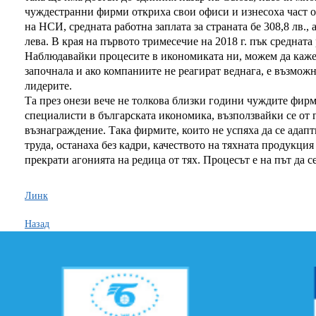
чуждестранни фирми откриха свои офиси и изнесоха част от
на НСИ, средната работна заплата за страната бе 308,8 лв., 
лева. В края на първото тримесечие на 2018 г. пък средната 
Наблюдавайки процесите в икономиката ни, можем да кажем,
започнала и ако компаниите не реагират веднага, е възможн
лидерите.
Та през онези вече не толкова близки години чуждите фир
специалисти в българската икономика, възползвайки се от 
възнаграждение. Така фирмите, които не успяха да се адапт
труда, останаха без кадри, качеството на тяхната продукция
прекрати агонията на редица от тях. Процесът е на път да с
Линк
Назад