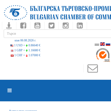
към 06.08.2026 г.
1 USD =
0.86640 €
1 GBP =
1.16680 €
1 CHF =
1.07000 €