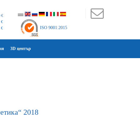
 €
 €
ISO 9001:2015
 €
ия
3D център
8
етика“ 2018