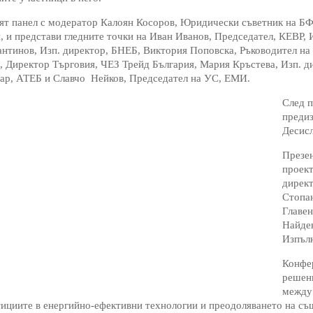
т панел с модератор Калоян Косоров, Юридически съветник на БФ
, и представи гледните точки на Иван Иванов, Председател, КЕВР,
нтинов, Изп. директор, БНЕБ, Виктория Поповска, Ръководител на
, Директор Търговия, ЧЕЗ Трейд България, Мария Кръстева, Изп.
тар, АТЕБ и Славчо Нейков, Председател на УС, ЕМИ.
След п
предиз
Десисл
Презен
проект
директ
Стопан
Главе
Найде
Изпъл
Конфер
решен
между 
ициите в енергийно-ефективни технологии и преодоляването на съ