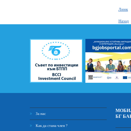
Линк
Назад
МОБИ
За нас
БГ БА
Как да стана член ?