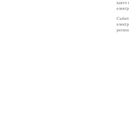
както 
елект
Събити
електр
регион