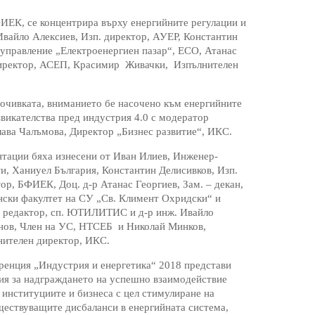
ИЕК, се концентрира върху енергийните регулации и
 Ивайло Алексиев, Изп. директор, АУЕР, Константин
 управление „Електроенергиен пазар“, ЕСО, Атанас
 директор, АСЕП, Красимир Живачки, Изпълнителен
очивката, вниманието бе насочено към енергийните
викателства пред индустрия 4.0 с модератор
ава Чалъмова, Директор „Бизнес развитие“, ИКС.
тации бяха изнесени от Иван Илиев, Инженер-
и, Ханиуел България, Константин Делисивков, Изп.
ор, БФИЕК, Доц. д-р Атанас Георгиев, Зам. – декан,
ски факултет на СУ „Св. Климент Охридски“ и
н редактор, сп. ЮТИЛИТИС и д-р инж. Ивайло
нов, Член на УС, НТСЕБ и Николай Минков,
нителен директор, ИКС.
енция „Индустрия и енергетика“ 2018 представи
ия за надграждането на успешно взаимодействие
институциите и бизнеса с цел стимулиране на
ществуващите дисбаланси в енергийната система,