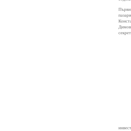
Първия
пазари
Конста
Димов
секре
инвест