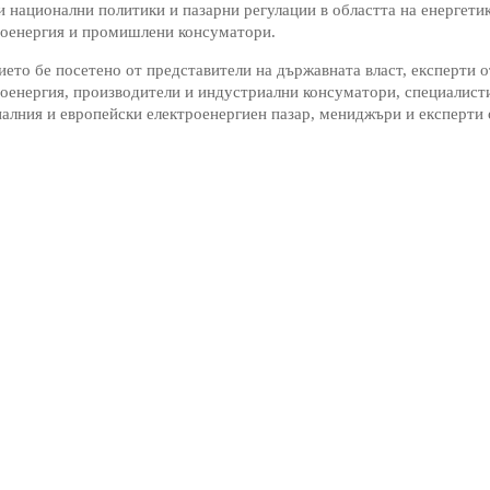
и национални политики и пазарни регулации в областта на енергети
роенергия и промишлени консуматори.
ето бе посетено от представители на държавната власт, експерти 
оенергия, производители и индустриални консуматори, специалисти
алния и европейски електроенергиен пазар, мениджъри и експерти