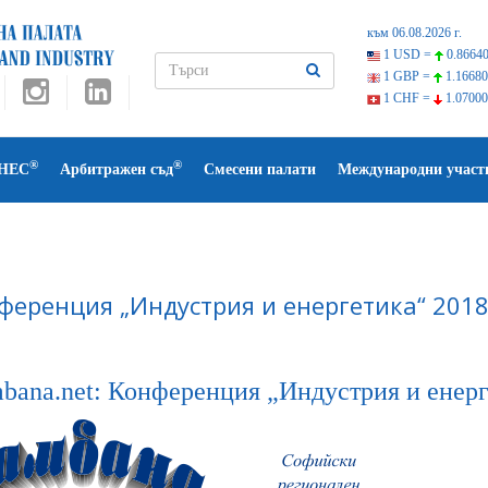
към 06.08.2026 г.
1 USD =
0.86640
1 GBP =
1.16680
1 CHF =
1.07000
®
®
НЕС
Арбитражен съд
Смесени палати
Международни участ
ференция „Индустрия и енергетика“ 201
bana.net: Конференция „Индустрия и енерг