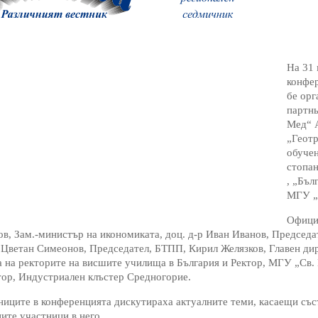
На 31 
конфер
бе орг
партнь
Мед“ 
„Геотр
обуче
стопан
, „Бъл
МГУ „С
Офици
в, Зам.-министър на икономиката, доц. д-р Иван Иванов, Председа
Цветан Симеонов, Председател, БТПП, Кирил Желязков, Главен дир
 на ректорите на висшите училища в България и Ректор, МГУ „Св.
тор, Индустриален клъстер Средногорие.
иците в конференцията дискутираха актуалните теми, касаещи със
ите участници в него.