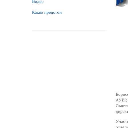
Видео
Какво предстои
Борисо
АУЕР, 
Съвета
дирек
Участн
отделн