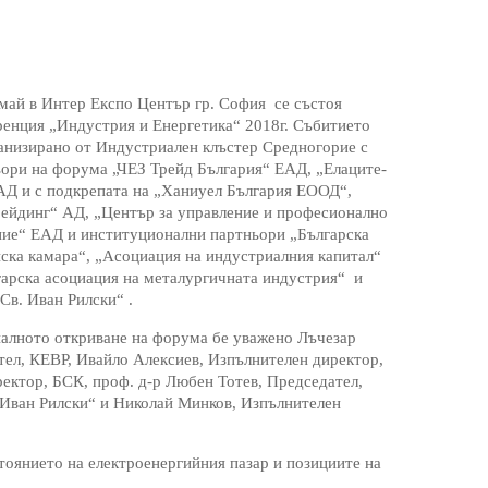
май в Интер Експо Център гр. София се състоя
енция „Индустрия и Енергетика“ 2018г. Събитието
анизирано от Индустриален клъстер Средногорие с
ори на форума „ЧЕЗ Трейд България“ ЕАД, „Елаците-
АД и с подкрепата на „Ханиуел България ЕООД“,
ейдинг“ АД, „Център за управление и професионално
ние“ ЕАД и институционални партньори „Българска
ска камара“, „Асоциация на индустриалния капитал“
гарска асоциация на металургичната индустрия“ и
в. Иван Рилски“ .
алното откриване на форума бе уважено Лъчезар
тел, КЕВР, Ивайло Алексиев, Изпълнителен директор,
ектор, БСК, проф. д-р Любен Тотев, Председател,
 Иван Рилски“ и Николай Минков, Изпълнителен
тоянието на електроенергийния пазар и позициите на