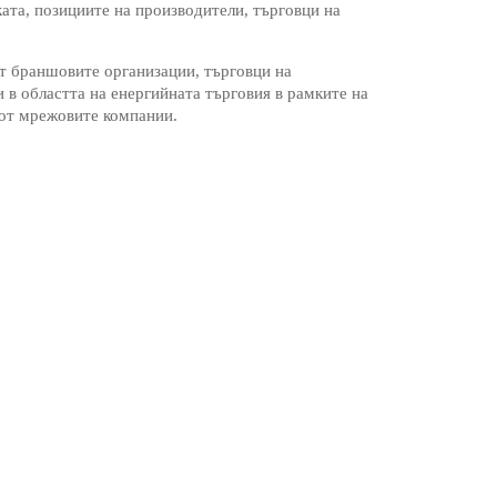
ката, позициите на производители, търговци на
от браншовите организации, търговци на
 в областта на енергийната търговия в рамките на
 от мрежовите компании.