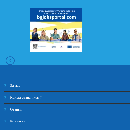
За нас
Как да стана член ?
Отзиви
Контакти