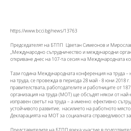
https://www.bcci.bg/news/13763
Председателят на БТПП Цветан Симеонов и Мирослав
„Международно сътрудничество и международни орган
откриване днес на 107-та сесия на Международната ко
Тази година Международната конференция на труда –
на труда, се провежда в периода 28 май - 8 юни 2018 г
правителствата, работодателите и работниците от 18
организация на труда (МОТ) ще обсъдят някои от най
изправен светът на труда – а именно: ефективно сътру
устойчивото развитие; насилието на работното място,
Декларацията на МОТ за социалната справедливост за
Представителите на БТПП взеха участие в подготвите