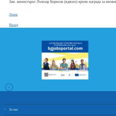
Зам. министърът Лъчезар Борисов (вдясно) връчи награда за инов
Линк
Назад
За нас