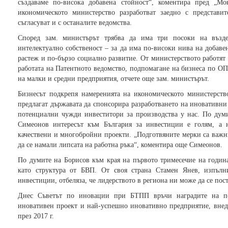
създаваме по-висока добавена стойност“, коментира пред „М
икономическото министерство разработват заедно с представи
съгласуват и с останалите ведомства.
Според зам. министърът трябва да има три посоки на възд
интелектуално собственост – за да има по-високи нива на добаве
растеж и по-бързо социално развитие. От министерството работят
работата на Патентното ведомство, подпомагане на бизнеса по О
на малки и средни предприятия, отчете още зам. министърът.
Бизнесът подкрепя намеренията на икономическото министерст
предлагат държавата да спонсорира разработването на иновативни 
потенциални чужди инвеститори за производства у нас. По дум
Симеонов интересът към България за инвестиции е голям, а н
качествени и многобройни проекти. „Подготвяните мерки са важни
да се намали липсата на работна ръка“, коментира още Симеонов.
По думите на Борисов към края на първото тримесечие на година
като структура от БВП. От своя страна Стамен Янев, изпълни
инвестиции, отбеляза, че лидерството в региона ни може да се по
Днес Съветът по иновации при БТПП връчи наградите на по
иновативен проект и най-успешно иновативно предприятие, внед
през 2017 г.