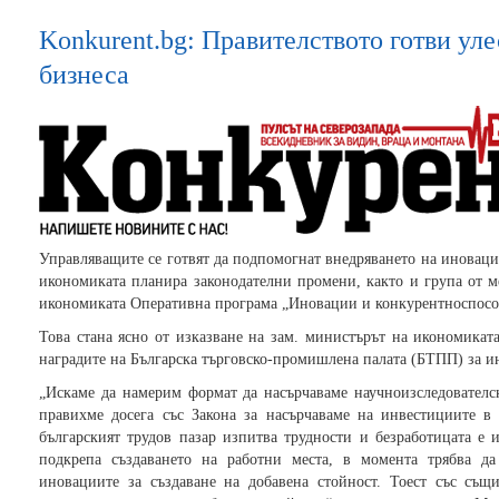
Konkurent.bg: Правителството готви ул
бизнеса
Управляващите се готвят да подпомогнат внедряването на иноваци
икономиката планира законодателни промени, както и група от м
икономиката Оперативна програма „Иновации и конкурентноспосо
Това стана ясно от изказване на зам. министърът на икономикат
наградите на Българска търговско-промишлена палата (БТПП) за 
„Искаме да намерим формат да насърчаваме научноизследователск
правихме досега със Закона за насърчаваме на инвестициите в
българският трудов пазар изпитва трудности и безработицата е 
подкрепа създаването на работни места, в момента трябва д
иновациите за създаване на добавена стойност. Тоест със съ