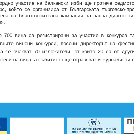
кордно участие на балкански изби ще протече седмот
урс, който се организира от Българската търговско-
репа на благотворителна кампания за ранна диагност
я.
о 700 вина са регистрирани за участие в конкурса т
овните винени конкурси, посочи директорът на фест
на се очакват 70 изложители, от които 20 са от друг
тели на вина, а събитието ще отразяват и журналисти