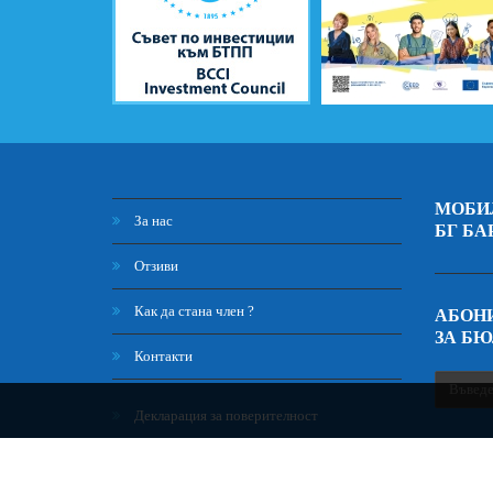
МОБИ
За нас
БГ БА
Отзиви
Как да стана член ?
АБОНИ
ЗА Б
Контакти
Декларация за поверителност