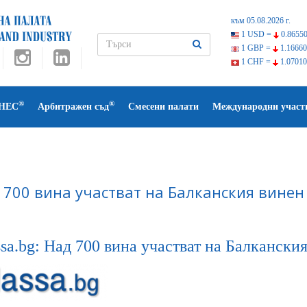
към 05.08.2026 г.
1 USD =
0.86550
1 GBP =
1.16660
1 CHF =
1.07010
®
®
НЕС
Арбитражен съд
Смесени палати
Международни участ
 700 вина участват на Балканския винен
ssa.bg: Над 700 вина участват на Балкански