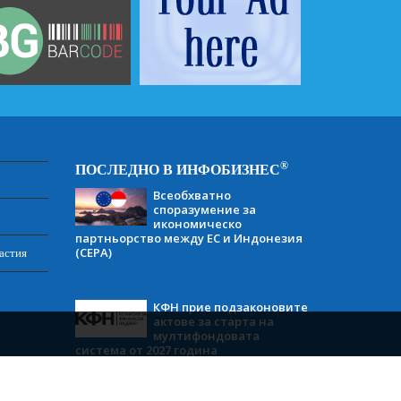
®
ПОСЛЕДНО В ИНФОБИЗНЕС
Всеобхватно
споразумение за
икономическо
партньорство между ЕС и Индонезия
(CEPA)
астия
КФН прие подзаконовите
актове за старта на
мултифондовата
система от 2027 година