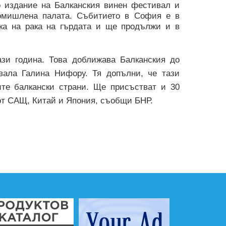
о издание на Балканския винен фестивал и
промишлена палата. Събитието в София е в
ика на рака на гърдата и ще продължи и в
ази година. Това доближава Балканския до
ивала Галина Нифору. Тя допълни, че тази
ите балкански страни. Ще присъстват и 30
 от САЩ, Китай и Япония, съобщи БНР.