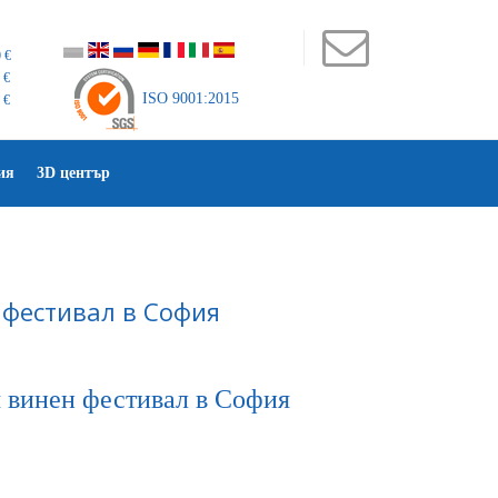
 €
 €
ISO 9001:2015
 €
ия
3D център
 фестивал в София
я винен фестивал в София