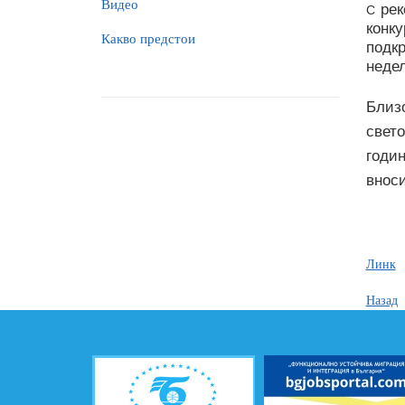
Видео
ре
С
конк
Какво предстои
подк
недел
Близ
свет
годи
вноси
Линк
Назад