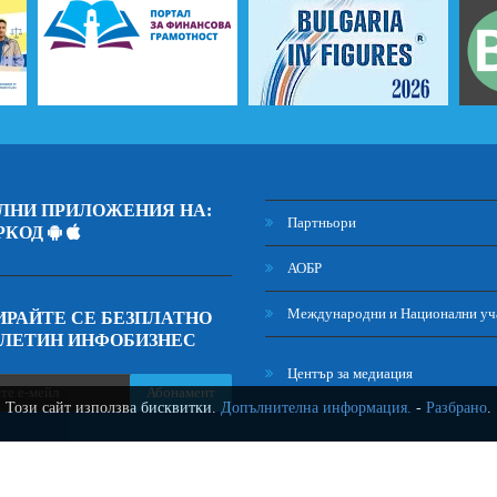
ЛНИ ПРИЛОЖЕНИЯ НА:
Партньори
РКОД
АОБР
Международни и Национални уч
РАЙТЕ СЕ БЕЗПЛАТНО
ЮЛЕТИН ИНФОБИЗНЕС
Център за медиация
Абонамент
Този сайт използва бисквитки.
Допълнителна информация.
-
Разбрано
.