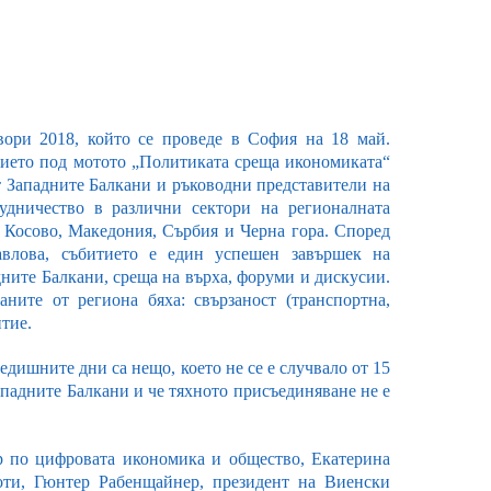
ри 2018, който се проведе в София на 18 май.
тието под мотото „Политиката среща икономиката“
т Западните Балкани и ръководни представители на
удничество в различни сектори на регионалната
 Косово, Македония, Сърбия и Черна гора. Според
авлова, събитието е един успешен завършек на
дните Балкани, среща на върха, форуми и дискусии.
ните от региона бяха: свързаност (транспортна,
тие.
едишните дни са нещо, което не се е случвало от 15
ападните Балкани и че тяхното присъединяване не е
р по цифровата икономика и общество, Екатерина
оти, Гюнтер Рабенщайнер, президент на Виенски