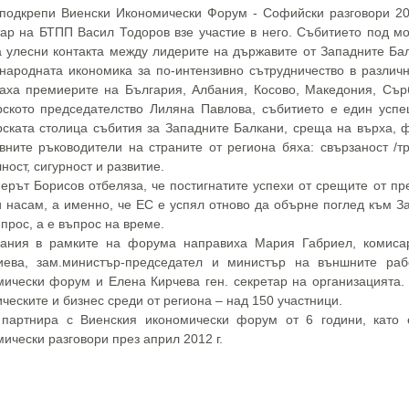
подкрепи Виенски Икономически Форум - Софийски разговори 20
тар на БТПП Васил Тодоров взе участие в него. Събитието под мо
а улесни контакта между лидерите на държавите от Западните Ба
народната икономика за по-интензивно сътрудничество в различ
ваха премиерите на България, Албания, Косово, Македония, Съ
рското председателство Лиляна Павлова, събитието е един усп
рската столица събития за Западните Балкани, среща на върха, ф
вните ръководители на страните от региона бяха: свързаност /т
ност, сигурност и развитие.
рът Борисов отбеляза, че постигнатите успехи от срещите от пр
и насам, а именно, че ЕС е успял отново да обърне поглед към З
прос, а е въпрос на време.
вания в рамките на форума направиха Мария Габриел, комиса
иева, зам.министър-председател и министър на външните раб
мически форум и Елена Кирчева ген. секретар на организацията.
ческите и бизнес среди от региона – над 150 участници.
партнира с Виенския икономически форум от 6 години, като 
ически разговори през април 2012 г.