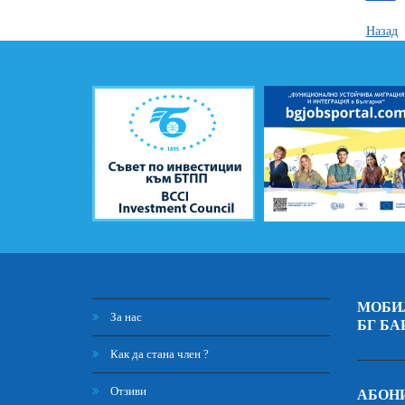
Назад
МОБИ
За нас
БГ БА
Как да стана член ?
Отзиви
АБОНИ