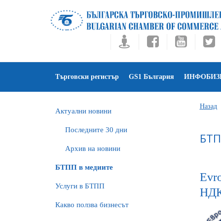
Търговски регистър
GS1 България
ИНФОБИЗ
Назад
Актуални новини
Последните 30 дни
БТП
Архив на новини
БTПП в медиите
Evr
Услуги в БТПП
НД
Какво ползва бизнесът