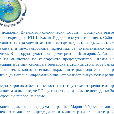
подкрепи Виенския икономически форум – Софийски разгово
ият секретар на БТПП Васил Тодоров взе участие в него. Съби
стави за цел да улесни контакта между лидерите на държавите о
налната и международната икономика за по-интензивно сътр
мика. Във форума участваха премиерите на България, Албания,
е на министъра по българското председателство Лиляна П
ждащите се тази седмица в българската столица събития за Запа
ните теми, които засегнаха държавните ръководители на стра
ийна, дигитална, информационна), стабилност, сигурност и разви
рът Борисов отбеляза, че постигнатите успехи от срещите от пр
и насам, а именно, че ЕС е успял отново да обърне поглед към З
прос, а е въпрос на време.
вания в рамките на форума направиха Мария Габриел, комиса
иева, зам.министър-председател и министър на външните раб