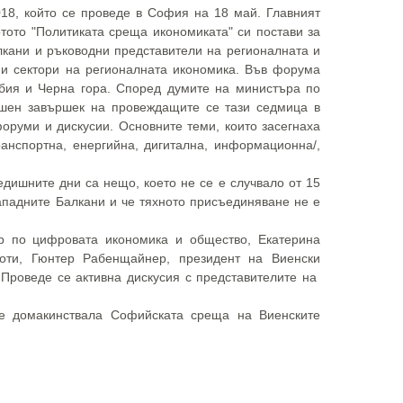
18, който се проведе в София на 18 май. Главният
тото "Политиката среща икономиката" си постави за
лкани и ръководни представители на регионалната и
ни сектори на регионалната икономика. Във форума
рбия и Черна гора. Според думите на министъра по
ешен завършек на провеждащите се тази седмица в
оруми и дискусии. Основните теми, които засегнаха
ранспортна, енергийна, дигитална, информационна/,
едишните дни са нещо, което не се е случвало от 15
ападните Балкани и че тяхното присъединяване не е
р по цифровата икономика и общество, Екатерина
оти, Гюнтер Рабенщайнер, президент на Виенски
 Проведе се активна дискусия с представителите на
е домакинствала Софийската среща на Виенските