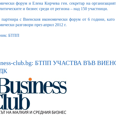
мически форум и Елена Кирчева ген. секретар на организацият
литическите и бизнес среди от региона – над 150 участници.
партнира с Виенския икономически форум от 6 години, като 
мически разговори през април 2012 г.
ник: БТПП
iness-club.bg: БТПП УЧАСТВА ВЪВ В
ДК