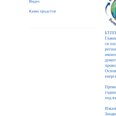
Видео
Какво предстои
БТПП 
Главн
си по
регио
иконо
думит
прове
Основ
енерг
Премие
годин
под въ
Изказ
Захар