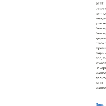
БТПП 
секре
цел д
между
участ
бълга
бълга
държа
стабил
Премие
годин
под въ
Изказ
Захар
иконо
полити
БТПП 
иконом
Линк