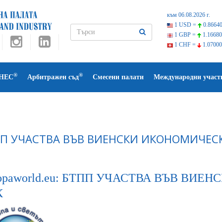
към 06.08.2026 г.
1 USD =
0.86640
1 GBP =
1.16680
1 CHF =
1.07000
®
®
НЕС
Арбитражен съд
Смесени палати
Международни участ
П УЧАСТВА ВЪВ ВИЕНСКИ ИКОНОМИЧЕС
opaworld.eu: БТПП УЧАСТВА ВЪВ ВИ
К