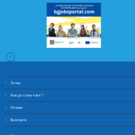
За нас
Как да стана член ?
Отзиви
Контакти