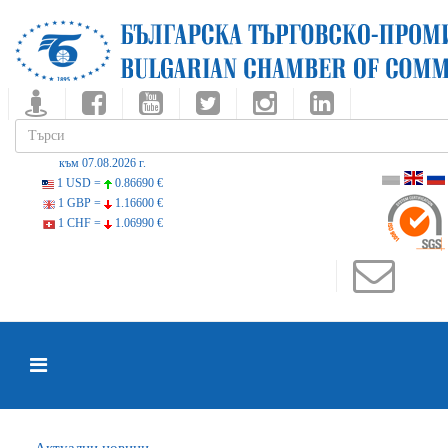
към 07.08.2026 г.
1 USD =
0.86690 €
1 GBP =
1.16600 €
1 CHF =
1.06990 €