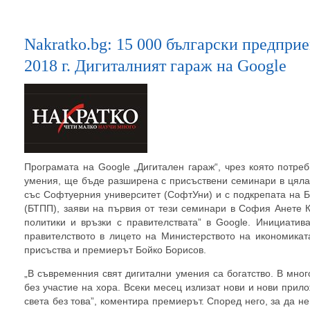
Nakratko.bg: 15 000 български предпри
2018 г. Дигиталният гараж на Google
Програмата на Google „Дигитален гараж“, чрез която потре
умения, ще бъде разширена с присъствени семинари в цяла
със Софтуерния университет (СофтУни) и с подкрепата на 
(БТПП), заяви на първия от тези семинари в София Анетe 
политики и връзки с правителствата” в Google. Инициатив
правителството в лицето на Министерството на икономикат
присъства и премиерът Бойко Борисов.
„В съвременния свят дигитални умения са богатство. В мног
без участие на хора. Всеки месец излизат нови и нови при
света без това”, коментира премиерът. Според него, за да н