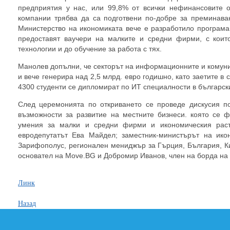
предприятия у нас, или 99,8% от всички нефинансовите 
компании трябва да са подготвени по-добре за преминаван
Министерство на икономиката вече е разработило програма 
предоставят ваучери на малките и средни фирми, с кои
технологии и до обучение за работа с тях.
Манолев допълни, че секторът на информационните и комуни
и вече генерира над 2,5 млрд. евро годишно, като заетите в 
4300 студенти се дипломират по ИТ специалности в българск
След церемонията по откриването се проведе дискусия п
възможности за развитие на местните бизнеси. която се 
умения за малки и средни фирми и икономическия раст
евродепутатът Ева Майдел; заместник-министърът на ико
Зарифополус, регионален мениджър за Гърция, България, К
основател на Move.BG и Добромир Иванов, член на борда на
Линк
Назад