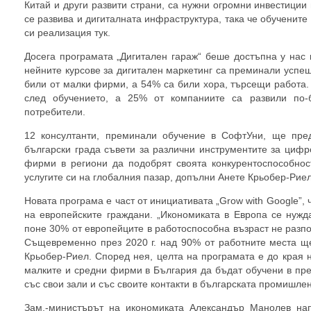
Китай и други развити страни, са нужни огромни инвестиции
се развива и дигиталната инфраструктура, така че обучени
си реализация тук.
Досега програмата „Дигитален гараж“ беше достъпна у нас 
нейните курсове за дигитален маркетинг са преминали успеш
били от малки фирми, а 54% са били хора, търсещи работа.
след обучението, а 25% от компаниите са развили по-
потребители.
12 консултанти, преминали обучение в СофтУни, ще пре
български града съвети за различни инструментите за цифр
фирми в региони да подобрят своята конкурентоспособнос
услугите си на глобалния пазар, допълни Анетe Крьобер-Риел
Новата програма е част от инициативата „Grow with Google”,
на европейските граждани. „Икономиката в Европа се нуж
поне 30% от европейците в работоспособна възраст не разп
Същевременно през 2020 г. над 90% от работните места ще
Крьобер-Риел. Според нея, целта на програмата е до края 
малките и средни фирми в България да бъдат обучени в пр
със свои зали и със своите контакти в българската промишлен
Зам.-министърът на икономиката Александър Манолев на