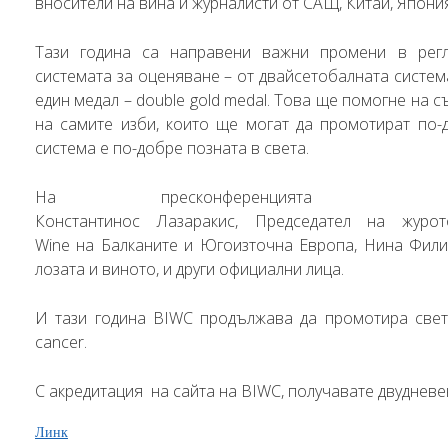
вносители на вина и журналисти от САЩ, Китай, Япони
Тази година са направени важни промени в регл
системата за оценяване – от двайсетобалната систем
един медал – double gold medal. Това ще помогне на с
на самите изби, които ще могат да промотират по-
система е по-добре позната в света.
На пресконференцията
Константинос Лазаракис, Председател на жур
Wine на Балканите и Югоизточна Европа, Нина Фили
лозата и виното, и други официални лица.
И тази година BIWC продължава да промотира свето
cancer.
С акредитация на сайта на BIWC, получавате двудневе
Линк