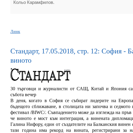
Кольо Карамфилов.
Линк
Стандарт, 17.05.2018, стр. 12: София - 
виното
30 търговци и журналисти от САЩ, Китай и Япония са с
събота вечер
В деня, когато в София се събират лидерите на Европа
бъдещото сближаване, в столицата ни започва и седмото
фестивал /BIWC/. Съвпадението може да изглежда на пръв п
че виното е мост към интеграция, а винената дипломац
Галина Нифору, един от създателите на Балканския винен 
тази година има рекорд на вината, регистрирани за н