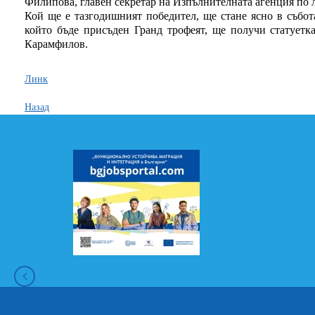
Филипова, главен секретар на Изпълнителната агенция по л
Кой ще е тазгодишният победител, ще стане ясно в събота
който бъде присъден Гранд трофеят, ще получи статуетк
Карамфилов.
Линк
Назад