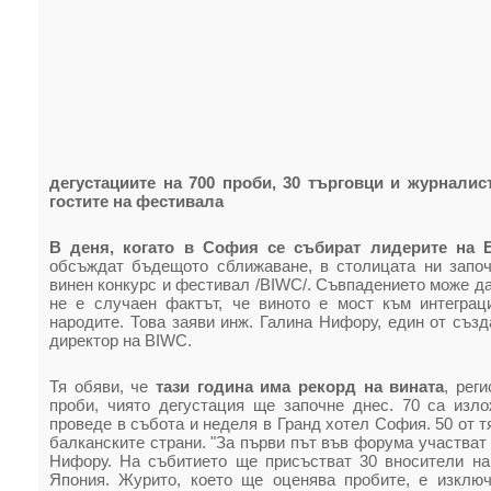
дегустациите на 700 проби, 30 търговци и журнали
гостите на фестивала
В деня, когато в София се събират лидерите на 
обсъждат бъдещото сближаване, в столицата ни започ
винен конкурс и фестивал /BIWC/. Съвпадението може да
не е случаен фактът, че виното е мост към интеграц
народите. Това заяви инж. Галина Нифору, един от съз
директор на BIWC.
Тя обяви, че
тази година има рекорд на вината
, рег
проби, чиято дегустация ще започне днес. 70 са изл
проведе в събота и неделя в Гранд хотел София. 50 от т
балканските страни. "За първи път във форума участват 
Нифору. На събитието ще присъстват 30 вносители на
Япония. Журито, което ще оценява пробите, е изключ