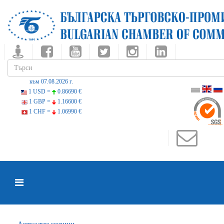
към 07.08.2026 г.
1 USD =
0.86690 €
1 GBP =
1.16600 €
1 CHF =
1.06990 €