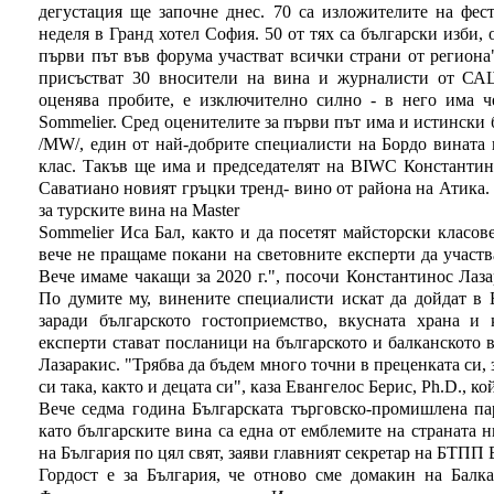
дегустация ще започне днес. 70 са изложителите на фес
неделя в Гранд хотел София. 50 от тях са български изби, 
първи път във форума участват всички страни от региона
присъстват 30 вносители на вина и журналисти от СА
оценява пробите, е изключително силно - в него има ч
Sommelier. Сред оценителите за първи път има и истински
/MW/, един от най-добрите специалисти на Бордо вината 
клас. Такъв ще има и председателят на BIWC Константин
Саватиано новият гръцки тренд- вино от района на Атика.
за турските вина на Master
Sommelier Иса Бал, както и да посетят майсторски класов
вече не пращаме покани на световните експерти да участва
Вече имаме чакащи за 2020 г.", посочи Константинос Лаза
По думите му, винените специалисти искат да дойдат в 
заради българското гостоприемство, вкусната храна и
експерти стават посланици на българското и балканското 
Лазаракис. "Трябва да бъдем много точни в преценката си,
си така, както и децата си", каза Евангелос Берис, Ph.D., к
Вече седма година Българската търговско-промишлена па
като българските вина са една от емблемите на страната н
на България по цял свят, заяви главният секретар на БТПП
Гордост е за България, че отново сме домакин на Балк