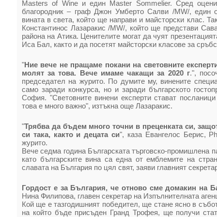
Masters of Wine и един Master Sommelier. Сред оцен
благородник – граф Джон Умберто Салви /MW/, един о
вината в света, който ще направи и майсторски клас. Т
Константинос Лазаракис /MW/, който ще представи Сават
района на Атика. Ценителите могат да чуят презентацият
Иса Бал, както и да посетят майсторски класове за сръбс
"
Ние вече не пращаме покани на световните експерти
молят за това. Вече имаме чакащи за 2020 г
.", пос
председател на журито. По думите му, винените специ
само заради конкурса, но и заради българското гостоп
София. "Световните винени експерти стават посланици
това е много важно", изтъкна още Лазаракис.
"
Трябва да бъдем много точни в преценката си, защо
си така, както и децата си
", каза Евангелос Берис, P
журито.
Вече седма година Българската търговско-промишлена па
като българските вина са една от емблемите на стран
славата на България по цял свят, заяви главният секрет
Гордост е за България, че отново сме домакин на 
Нина Филипова, главен секретар на Изпълнителната агенц
Кой ще е тазгодишният победител, ще стане ясно в събот
на който бъде присъден Гранд Трофея, ще получи стат