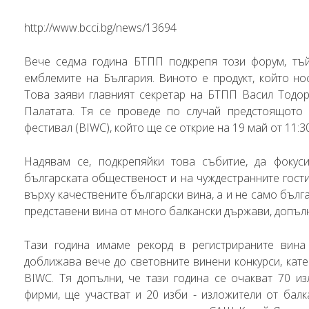
http://www.bcci.bg/news/13694
Вече седма година БТПП подкрепя този форум, тъй
емблемите на България. Виното е продукт, който но
Това заяви главният секретар на БТПП Васил Тодо
Палатата. Тя се проведе по случай предстоящото
фестивал (BIWC), който ще се открие на 19 май от 11:3
Надявам се, подкрепяйки това събитие, да фокус
българската общественост и на чуждестранните гости
върху качествените български вина, а и не само бълг
представени вина от много балкански държави, допълн
Тази година имаме рекорд в регистрираните вина
доближава вече до световните винени конкурси, кат
BIWC. Тя допълни, че тази година се очакват 70 из
фирми, ще участват и 20 изби - изложители от балк