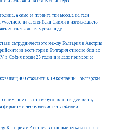
ни и основани на взаимен интерес.
година, а само за първите три месеца на тази
на участието на австрийски фирми в изграждането
 автомагистралната мрежа, и др.
стави сътрудничеството между България в Австрия
стрийските инвсетитори в България относно бизнес
V в София преди 25 години и даде примери за
обхващащ 400 стажанти в 19 компании - български
ено внимание на анти корупционните дейности,
за фирмите и необходимост от стабилно
ду България и Австрия в икономическата сфера с