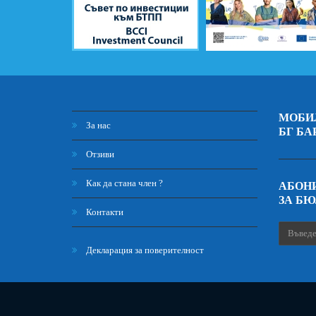
МОБИ
За нас
БГ БА
Отзиви
Как да стана член ?
АБОНИ
ЗА Б
Контакти
Декларация за поверителност