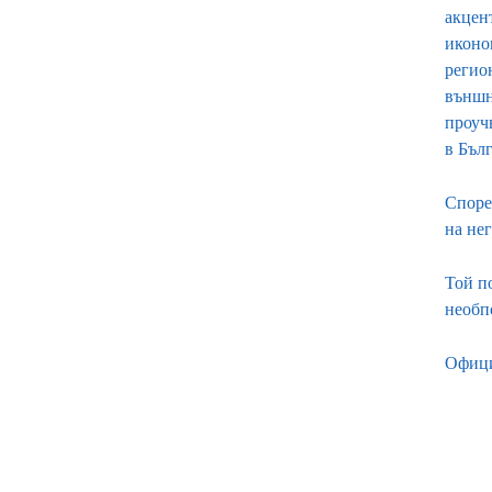
акцен
иконо
регио
външн
проуч
в Бъл
Споре
на не
Той п
необп
Офици