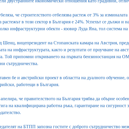
ели двустранните икономически отношения като градивни, отлич
беляза, че строителството отбелязва растеж от 3% за изминалата 
а растежът в този сектор в България е 24%. Успехът се дължи и 
олко инфраструктурни обекти - язовир Луда Яна, тол система на
д Шенц, вицепрезидент на Стопанската камара на Австрия, пред
рата на инфраструктурата, както и резултати от проучване на ав
та. Той припомни откриването на първата бензиностанция на OM
ни сътрудничества.
тавен бе и австрийски проект в областта на дуалното обучение, 
трийски, работещи в България.
апелира, че правителството на България трябва да обърне особ
тига на квалифицирана работна ръка, гарантиране на сигурност 
дателство.
едателят на БТПП запозна гостите с доброто сътрудничество меж