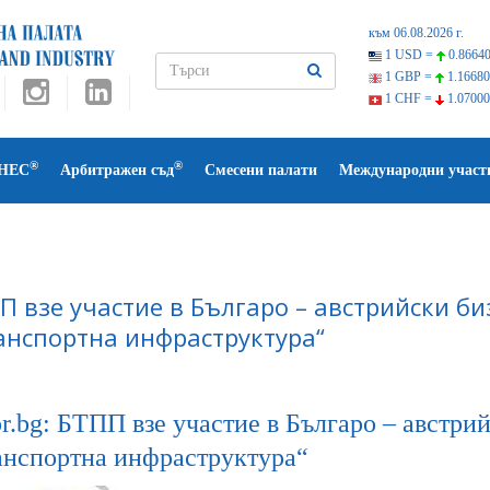
към 06.08.2026 г.
1 USD =
0.86640
1 GBP =
1.16680
1 CHF =
1.07000
®
®
НЕС
Арбитражен съд
Смесени палати
Международни участ
П взе участие в Българо – австрийски би
анспортна инфраструктура“
r.bg: БТПП взе участие в Българо – австри
анспортна инфраструктура“