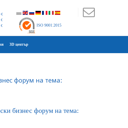
 €
 €
ISO 9001:2015
 €
ия
3D център
знес форум на тема:
йски бизнес форум на тема: