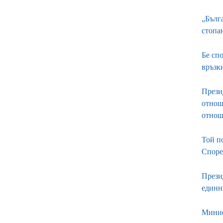
„Бълг
стопа
Бе спо
връзк
Прези
отнош
отнош
Той п
Споре
Прези
единни
Минис