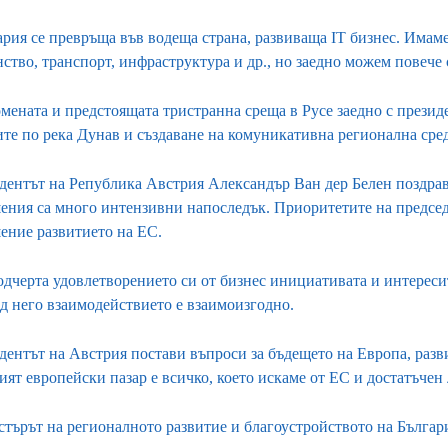
ария се превръща във водеща страна, развиваща IT бизнес. Имаме
нство, транспорт, инфраструктура и др., но заедно можем повече
мената и предстоящата тристранна среща в Русе заедно с презид
ите по река Дунав и създаване на комуникативна регионална сред
дентът на Република Австрия Александър Ван дер Белен поздрав
ения са много интензивни напоследък. Приоритетите на председа
ение развитието на ЕС.
одчерта удовлетворението си от бизнес инициативата и интереси
д него взаимодействието е взаимоизгодно.
дентът на Австрия постави въпроси за бъдещето на Европа, разв
ят европейски пазар е всичко, което искаме от ЕС и достатъчен 
търът на регионалното развитие и благоустройството на Българ