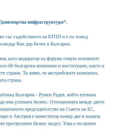
„Транспортна инфраструктура“.
во със съдействието на БТПП и е по повод
сандър Ван дер Белен в България.
ия, като модератор на форума очерта основните
коло 60 български компании и институции, както и
те страни. Тя заяви, че австрийските компании,
ата страна.
блика България – Румен Радев, който изтъкна
 да има успешен бизнес. Отношенията между двете
отационното председателство на Съвета на ЕС,
 евро и Австрия е инвеститор номер две в нашата
ин прогресивен бизнес модел. Това е по-ценно