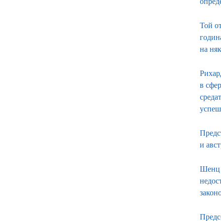
опред
Той от
годин
на няк
Рихар
в сфе
среда
успеш
Предс
и авс
Шенц 
недос
законо
Предс