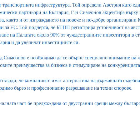
т транспортната инфраструктура. Той определи Австрия като ед
мически партньори на България. Г-н Симеонов акцентира върху 
на, както и от изграждането на повече и по-добре организирани 
и за ЕС. Той подчерта, че БТПП регистрира устойчивост на авс
ване на Палатата около 90% от чуждестранните инвеститори в ст
гария и да увеличат инвестициите си.
д Симеонов е необходимо да се обърне специално внимание на ж
говите преимущества за бизнеса и стимулиране на конкуренцията
отвърди, че компаниите имат алтернатива на държавната съдебна 
одимо бързо и професионално разрешаване на техни спорове.
алната част бе предхождана от двустранни срещи между българс