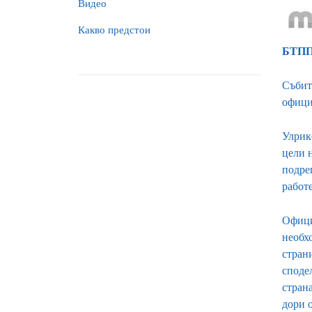
Видео
Какво предстои
БТПП 
Събит
офици
Улрик
цели 
подре
работ
Офици
необх
стран
сподел
стран
дори о