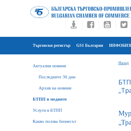
Търговски регистър
GS1 България
ИНФОБИЗ
Назад
Актуални новини
Последните 30 дни
БТП
Архив на новини
„Тр
БTПП в медиите
Услуги в БТПП
Myp
„Тр
Какво ползва бизнесът