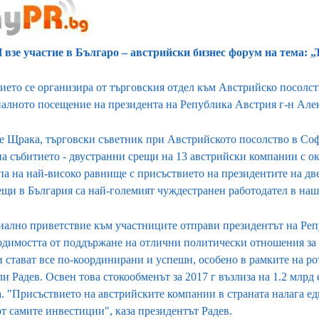
взе участие в Българо – австрийски бизнес форум на тема: 
ието се организира от търговския отдел към Австрийско посолст
алното посещение на президента на Република Австрия г-н Алек
е Щрака, търговски съветник при Австрийското посолство в Соф
на събитието - двустранни срещи на 13 австрийски компании с о
па на най-високо равнище с присъствието на президентите на две
ещи в България са най-големият чуждестранен работодател в наш
ално приветствие към участниците отправи президентът на Репу
одимостта от поддържане на отлични политически отношения за
и стават все по-координирани и успешн, особено в рамките на р
и Радев. Освен това стокообменът за 2017 г възлиза на 1.2 млрд
а. "Присъствието на австрийските компании в страната налага ед
т самите инвестиции", каза президентът Радев.