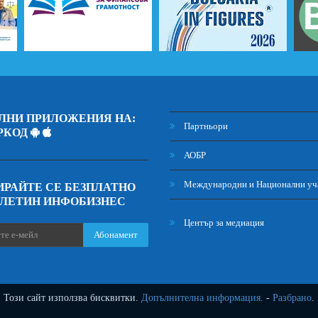
ЛНИ ПРИЛОЖЕНИЯ НА:
Партньори
РКОД
АОБР
Международни и Национални уч
РАЙТЕ СЕ БЕЗПЛАТНО
ЮЛЕТИН ИНФОБИЗНЕС
Център за медиация
Абонамент
Този сайт използва бисквитки.
Допълнителна информация.
-
Разбрано
.