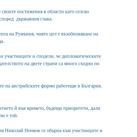
 своите постижения в области като селско
 според държавния глава.
ента на Румъния, чиято цел е възобновяване на
а.
и участниците и сподели, че дипломатическите
телството на двете страни са много сходни по
те на австрийските фирми работещи в България.
итието й във времето, бъдещи приоритети, дали
ли е той.
ия Николай Ненков се обърна към участниците и