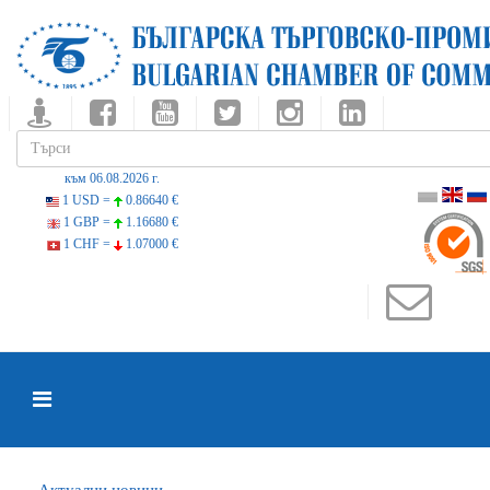
към 06.08.2026 г.
1 USD =
0.86640 €
1 GBP =
1.16680 €
1 CHF =
1.07000 €