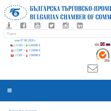
към 07.08.2026 г.
1 USD =
0.86690 €
1 GBP =
1.16600 €
1 CHF =
1.06990 €