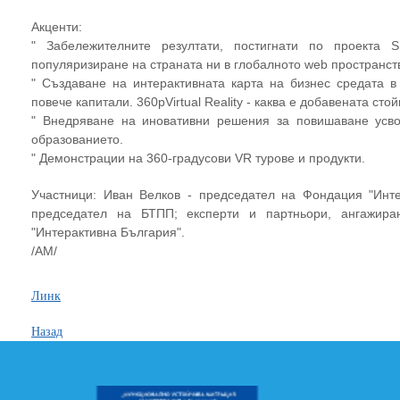
Акценти:
" Забележителните резултати, постигнати по проекта S
популяризиране на страната ни в глобалното web пространств
" Създаване на интерактивната карта на бизнес средата в
повече капитали. 360рVirtual Reality - каква е добавената сто
" Внедряване на иновативни решения за повишаване усв
образованието.
" Демонстрации на 360-градусови VR турове и продукти.
Участници: Иван Велков - председател на Фондация "Инт
председател на БТПП; експерти и партньори, ангажира
"Интерактивна България".
/АМ/
Линк
Назад