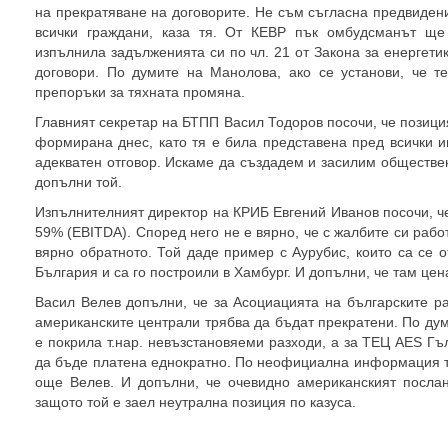
на прекратяване на договорите. Не съм съгласна предвидени
всички граждани, каза тя. От КЕВР пък омбудсманът щ
изпълнила задълженията си по чл. 21 от Закона за енергети
договори. По думите на Манолова, ако се установи, че т
препоръки за тяхната промяна.
Главният секретар на БТПП Васил Тодоров посочи, че позици
формирана днес, като тя е била представена пред всички и
адекватен отговор. Искаме да създадем и засилим обществе
допълни той.
Изпълнителният директор на КРИБ Евгений Иванов посочи, ч
59% (EBITDA). Според него не е вярно, че с жалбите си рабо
вярно обратното. Той даде пример с Аурубис, които са се о
България и са го построили в Хамбург. И допълни, че там цена
Васил Велев допълни, че за Асоциацията на българските ра
американските централи трябва да бъдат прекратени. По ду
е покрила т.нар. невъзстановяеми разходи, а за ТЕЦ AES Г
да бъде платена еднократно. По неофициална информация та
още Велев. И допълни, че очевидно американският послани
защото той е заел неутрална позиция по казуса.