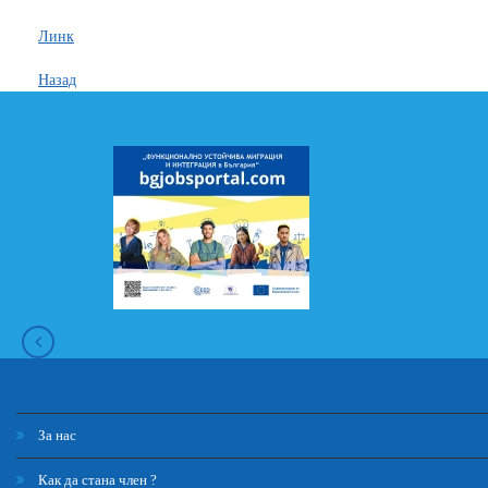
Линк
Назад
За нас
Как да стана член ?