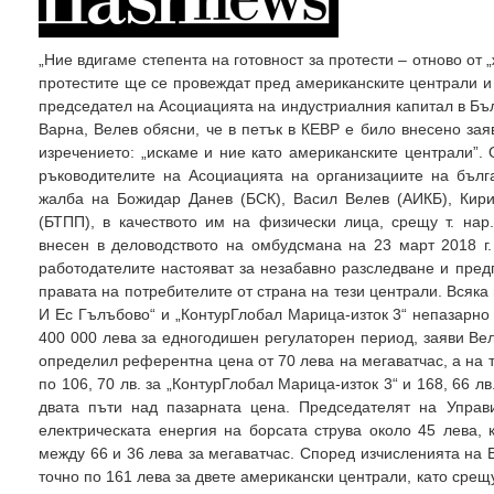
„Ние вдигаме степента на готовност за протести – отново от 
протестите ще се провеждат пред американските централи и
председател на Асоциацията на индустриалния капитал в Бъ
Варна, Велев обясни, че в петък в КЕВР е било внесено зая
изречението: „искаме и ние като американските централи”
ръководителите на Асоциацията на организациите на бълг
жалба на Божидар Данев (БСК), Васил Велев (АИКБ), Кир
(БТПП), в качеството им на физически лица, срещу т. нар
внесен в деловодството на омбудсмана на 23 март 2018 г
работодателите настояват за незабавно разследване и пре
правата на потребителите от страна на тези централи. Всяка 
И Ес Гълъбово“ и „КонтурГлобал Марица-изток 3“ непазарно
400 000 лева за едногодишен регулаторен период, заяви Вел
определил референтна цена от 70 лева на мегаватчас, а на
по 106, 70 лв. за „КонтурГлобал Марица-изток 3“ и 168, 66 лв
двата пъти над пазарната цена. Председателят на Управ
електрическата енергия на борсата струва около 45 лева,
между 66 и 36 лева за мегаватчас. Според изчисленията на
точно по 161 лева за двете американски централи, като срещ