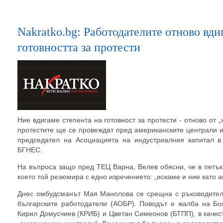
Nakratko.bg: Работодателите отново вди
готовността за протести
Ние вдигаме степента на готовност за протести - отново от „
протестите ще се провеждат пред американските централи и
председател на Асоциацията на индустриалния капитал в
БГНЕС.
На въпроса защо пред ТЕЦ Варна, Велев обясни, че в петък
което той резюмира с едно изречението: „искаме и ние като 
Днес омбудсманът Мая Манолова се срещна с ръководител
българските работодатели (АОБР). Поводът е жалба на Бо
Кирил Домусчиев (КРИБ) и Цветан Симеонов (БТПП), в качест