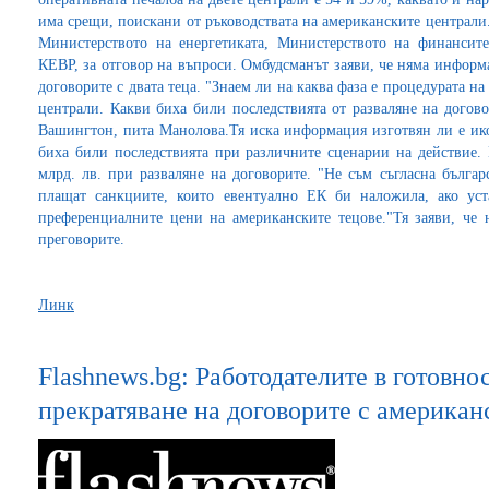
има срещи, поискани от ръководствата на американските централи. 
Министерството на енергетиката, Министерството на финансите
КЕВР, за отговор на въпроси. Омбудсманът заяви, че няма информ
договорите с двата теца. "Знаем ли на каква фаза е процедурата н
централи. Какви биха били последствията от разваляне на догов
Вашингтон, пита Манолова.Тя иска информация изготвян ли е ик
биха били последствията при различните сценарии на действие.
млрд. лв. при разваляне на договорите. "Не съм съгласна българ
плащат санкциите, които евентуално ЕК би наложила, ако ус
преференциалните цени на американските тецове."Тя заяви, че 
преговорите.
Линк
Flashnews.bg: Работодателите в готовнос
прекратяване на договорите с американ