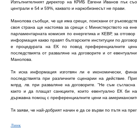
Изпълнителният директор на КРИБ Евгени Иванов пък съо
централи е 54 и 59%, каквато и наркобизнесът не прави.
Манолова съобщи, че ще има срещи, поискани от ръководств
своя страна ще настоява за срещи с Министерството на ене
парламентарната комисия по енергетика и КЕВР, за отговор
информация какво правят българските институции по договори
е процедурата на ЕК по повод преференциалните цени
последствията от разваляне на договорите и от евентуалн
Манолова.
Тя иска информация изготвян ли е икономически, фина
последствията при различните сценарии на действие. При
млрд. лв. при разваляне на договорите. "Не съм съгласна
както и да плащат санкциите, които евентуално ЕК би н
държавна помощ с преференциалните цени на американските
Тя заяви, че най-добрият начин е да се върви по пътя на пре
Линк