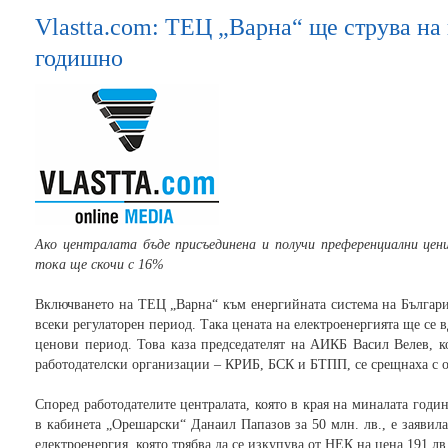
Vlastta.com: ТЕЦ „Варна“ ще струва на 
годишно
Ако централата бъде присъединена и получи преференциални цени
тока ще скочи с 16%
Включването на ТЕЦ „Варна“ към енергийната система на България
всеки регулаторен период. Така цената на електроенергията ще се 
ценови период. Това каза председателят на АИКБ Васил Велев, ко
работодателски организации – КРИБ, БСК и БТПП, се срещнаха с 
Според работодателите централата, която в края на миналата год
в кабинета „Орешарски“ Данаил Папазов за 50 млн. лв., е заявил
електроенергия, която трябва да се изкупува от НЕК на цена 191 л