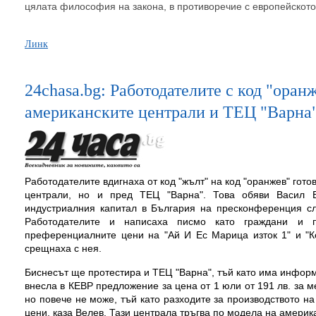
цялата философия на закона, в противоречие с европейското 
Линк
24chasa.bg: Работодателите с код "оран
американските централи и ТЕЦ "Варна
Работодателите вдигнаха от код "жълт" на код "оранжев" гото
централи, но и пред ТЕЦ "Варна". Това обяви Васил В
индустриалния капитал в България на пресконференция 
Работодателите и написаха писмо като граждани и п
преференциалните цени на "Ай И Ес Марица изток 1" и "Ко
срещнаха с нея.
Биснесът ще протестира и ТЕЦ "Варна", тъй като има информа
внесла в КЕВР предложение за цена от 1 юли от 191 лв. за м
но повече не може, тъй като разходите за производството на
цени, каза Велев. Тази централа тръгва по модела на америка