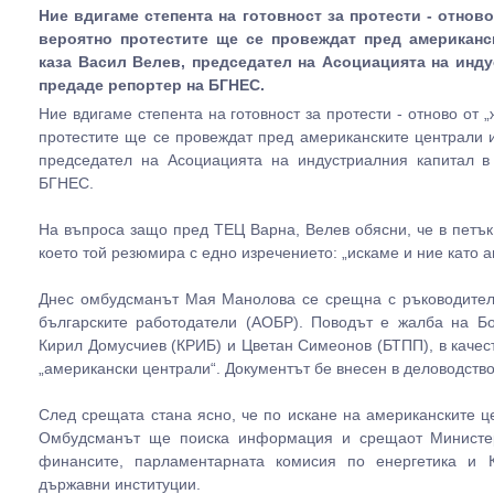
Ние вдигаме степента на готовност за протести - отново
вероятно протестите ще се провеждат пред американс
каза Васил Велев, председател на Асоциацията на инду
предаде репортер на БГНЕС.
Ние вдигаме степента на готовност за протести - отново от „
протестите ще се провеждат пред американските централи 
председател на Асоциацията на индустриалния капитал в
БГНЕС.
На въпроса защо пред ТЕЦ Варна, Велев обясни, че в петък
което той резюмира с едно изречението: „искаме и ние като 
Днес омбудсманът Мая Манолова се срещна с ръководител
българските работодатели (АОБР). Поводът е жалба на Б
Кирил Домусчиев (КРИБ) и Цветан Симеонов (БТПП), в качест
„американски централи“. Документът бе внесен в деловодство
След срещата стана ясно, че по искане на американските 
Омбудсманът ще поиска информация и срещаот Министерс
финансите, парламентарната комисия по енергетика и К
държавни институции.