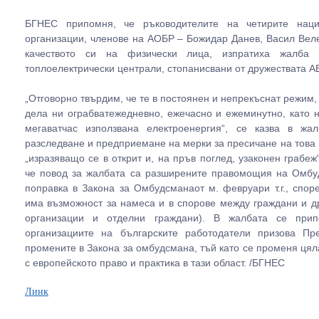
БГНЕС припомня, че ръководителите на четирите нацио
организации, членове на АОБР – Божидар Данев, Васил Вел
качеството си на физически лица, изпратиха жалб
топлоелектрически централи, стопанисвани от дружествата AE
„Отговорно твърдим, че те в постоянен и непрекъснат режим,
дела ни ограбватежедневно, ежечасно и ежеминутно, като н
мегаватчас използвана електроенергия“, се казва в жа
разследване и предприемане на мерки за пресичане на това
„изразяващо се в открит и, на пръв поглед, узаконен грабе
че повод за жалбата са разширените правомощия на Омбу
поправка в Закона за Омбудсманаот м. февруари т.г., спо
има възможност за намеса и в спорове между граждани и др
организации и отделни граждани). В жалбата се при
организациите на българските работодатели призова П
промените в Закона за омбудсмана, тъй като се променя ця
с европейското право и практика в тази област. /БГНЕС
Линк