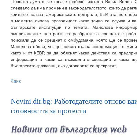
„Точната дума е, че това е грабеж“, изтъкна Васил Велев
следвало да има промени в законодателството, които да рег
които се ползват американските централи, ВЕИ-ата, когене
в момента липсва прозрачност какво точно се случва и ка
българските институции по темата. Манолова информир
американските централи са разбрали за срещата с работ
поискали да се срещнат с омбудсмана, която ще се провед
Манолова обяви, че ще поиска пълна информация от минис
както и от КЕВР, за да обяснят какви действия са предпри
информация и какви са възможните сценарий и каква ще
българските граждани, ако договорите се прекратят.
Линк
Novini.dir.bg: Работодателите отново в
готовността за протести