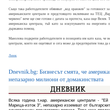
Също така работодателите обявяват „код оранжев“ за готовност з
американските централи и предстоящото включване на ТЕЦ „Вар
червено" вече ще сме готови с датата за протеста, каза още Велев.
американска централа, тъй като за изкупуването на енергията 
държавна помощ.
Манолова подкрепи работодателите в позицията им като каза, че 
централи, които ни ощетяват и сега може да предотвратим това да 
Линк
Dnevnik.bg: Бизнесът смята, че америка
непазарно милиони от домакинствата
Всяка година т.нар. американски централи - "Е
Марица-изток 3", непазарно изземват от български