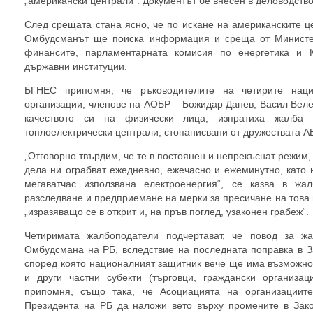
„американски централи“. Документът бе внесен в деловодство
След срещата стана ясно, че по искане на американските 
Омбудсманът ще поиска информация и среща от Министер
финансите, парламентарната комисия по енергетика и К
държавни институции.
БГНЕС припомня, че ръководителите на четирите нацио
организации, членове на АОБР – Божидар Данев, Васил Веле
качеството си на физически лица, изпратиха жалб
топлоелектрически централи, стопанисвани от дружествата AE
„Отговорно твърдим, че те в постоянен и непрекъснат режим,
дела ни ограбват ежедневно, ежечасно и ежеминутно, като 
мегаватчас използвана електроенергия“, се казва в жа
разследване и предприемане на мерки за пресичане на това
„изразяващо се в открит и, на пръв поглед, узаконен грабеж“.
Четиримата жалбоподатели подчертават, че повод за ж
Омбудсмана на РБ, вследствие на последната поправка в За
според която националният защитник вече ще има възможно
и други частни субекти (търговци, граждански организа
припомня, също така, че Асоциацията на организациите
Президента на РБ да наложи вето върху промените в Зак