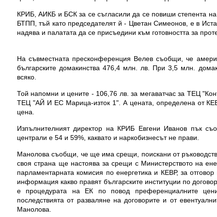
КРИБ, АИКБ и БСК за се съгласили да се повиши степента на 
БТПП, тъй като председателят й - Цветан Симеонов, е в Иста
надява и палатата да се присъедини към готовността за проте
На съвместната пресконференция Велев съобщи, че америк
българските домакинства 476,4 млн. лв. При 3,5 млн. дома
всяко.
Той напомни и цените - 106,76 лв. за мегаватчас за ТЕЦ "Кон
ТЕЦ "АЙ И ЕС Марица-изток 1". А цената, определена от КЕВР
цена.
Изпълнителният директор на КРИБ Евгени Иванов пък съо
централи е 54 и 59%, каквато и наркобизнесът не прави.
Манолова съобщи, че ще има срещи, поискани от ръководств
своя страна ще настоява за срещи с Министерството на ене
парламентарната комисия по енергетика и КЕВР, за отговор
информация какво правят българските институции по договори
е процедурата на ЕК по повод преференциалните цени
последствията от разваляне на договорите и от евентуалн
Манолова.