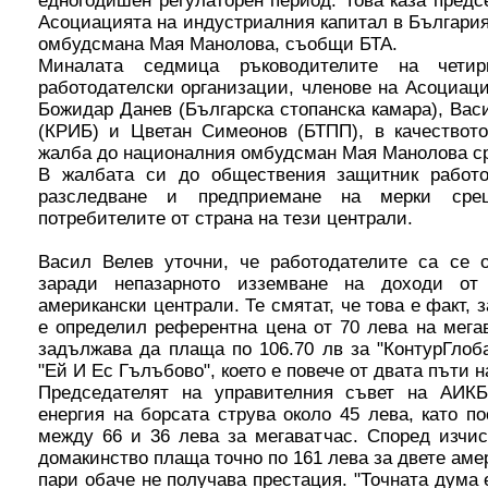
едногодишен регулаторен период. Това каза предс
Асоциацията на индустриалния капитал в Българи
омбудсмана Мая Манолова, съобщи БТА.
Миналата седмица ръководителите на четир
работодателски организации, членове на Асоциаци
Божидар Данев (Българска стопанска камара), Ва
(КРИБ) и Цветан Симеонов (БТПП), в качествот
жалба до националния омбудсман Мая Манолова ср
В жалбата си до обществения защитник работо
разследване и предприемане на мерки сре
потребителите от страна на тези централи.
Васил Велев уточни, че работодателите са се
заради непазарното изземване на доходи от 
американски централи. Те смятат, че това е факт,
е определил референтна цена от 70 лева на мега
задължава да плаща по 106.70 лв за "КонтурГлоба
"Ей И Ес Гълъбово", което е повече от двата пъти н
Председателят на управителния съвет на АИКБ
енергия на борсата струва около 45 лева, като 
между 66 и 36 лева за мегаватчас. Според изчис
домакинство плаща точно по 161 лева за двете аме
пари обаче не получава престация. "Точната дума е