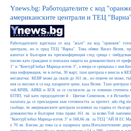
Ynews.bg: Работодателите с код "оранже
американските централи и ТЕЦ "Варна
Работодателите вдигнаха от код "жълт" на код "оранжев" гото
централи, но и пред ТЕЦ "Варна". Това обяви Васил Велев, пр
капитал в България на пресконференция след среща с омбудсма
писмо като граждани и поискаха защита на домакинствата от пре
1" и "КонтурГлобал Марица-изток 3", а вчера се срещнаха с нея.Би
има информация, че в петък, 30 март, тази централа е внесла в КЕ
мегаватчас. КЕВР може да свали до 161 лв., но повече не може, тъ
нея са високи и са над пазарните цени, каза Велев. Тази централа
той.КРИБ, АИКБ и БСК за се съгласили да се повиши степента на
БТПП, тъй като председателят й - Цветан Симеонов, е в Истанбул 
палатата да се присъедини към готовността за протест. ado.vbg.sl
съобщи, че американските централи изземват на година от българс
домакинства в България това прави 161 лв. за всяко.Той напомни
"КонтурГлобал Марица-изток 3" и 168,66 лв. за ТЕЦ "АЙ И ЕС Мар
е 70 лв. Близко до това са и пазарната цена.Изпълнителният ди
оперативната печалба на двете централи е 54 и 59%, каквато и н