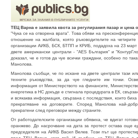
ТЕЦ Варна е заявила квота за регулирания пазар и цена о
"Чука се на отворена врата". Това обяви на пресконферен
отношение на жалбата, която ръководителите на четирите
организации АИКБ, БСК, БТПП и КРИБ, подадоха на 23 март 
двете американски централи - "AES България" и "КонтурГл
доказал, че е готов да чуе всички граждани, особено по так
Манолова.
Манолова съобщи, че по искане на двете централи тази и
техните ръковдства, за да чуе гледните им точки. Ос
информация от Министерството на финансите, Министерство
енергетика в НС докъде е стигнала процедурата в ЕК, свърза
и всякаква информация, свързана с последствия, които биха
прекратяване на договорите. Според Манолова най-добр
прекратени след преговори между страните.
От работодателските организации обявиха, че вдигат готовн
оранжево. До насрочване на дата за протест остава още ед
председателя на АИКБ Васил Велев. Този път ще протестир