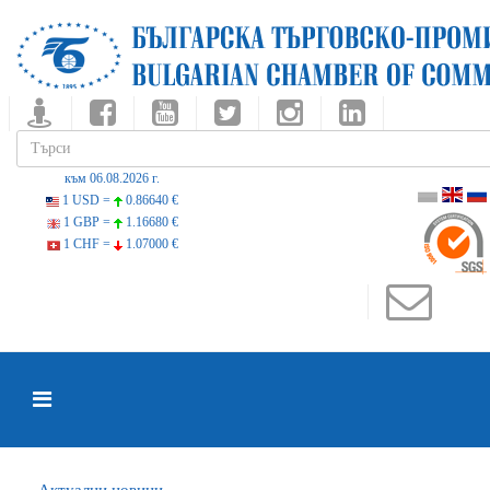
към 06.08.2026 г.
1 USD =
0.86640 €
1 GBP =
1.16680 €
1 CHF =
1.07000 €