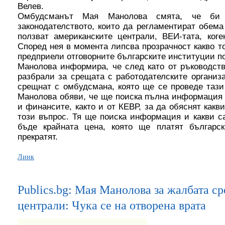
Велев.
Омбудсманът Мая Манолова смята, че би
законодателството, които да регламентират обема
ползват американските централи, ВЕИ-тата, ког
Според нея в момента липсва прозрачност какво то
предприели отговорните българските институции по
Манолова информира, че след като от ръководств
разбрали за срещата с работодателските организ
срещнат с омбудсмана, която ще се проведе тази
Манолова обяви, че ще поиска пълна информация 
и финансите, както и от КЕВР, за да обяснят какв
този въпрос. Тя ще поиска информация и какви с
бъде крайната цена, която ще платят българск
прекратят.
Линк
Publics.bg: Мая Манолова за жалбата с
централи: Чука се на отворена врата