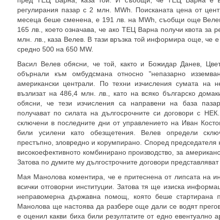
пред ТЕЦ Варна, каза той. И съобщи, че ТЕЦ Варна е в
регулирания пазар с 2 млн. MWh. Поисканата цена от цент
месеца беше сменена, е 191 лв. на MWh, съобщи още Велев
165 лв., което означава, че ако ТЕЦ Варна получи квота за 
млн. лв., каза Велев. В тази връзка той информира още, че 
средно 500 на 650 MW.
Васил Велев обясни, че той, както и Божидар Данев, Цв
обърнали към омбудсмана относно "непазарно изземван
американски централи. По техни изчисления сумата на н
възлизат на 486,4 млн. лв., като на всяко българско дома
обясни, че тези изчисления са направени на база паза
получават по силата на дългосрочните си договори с НЕК.
сключени в последните дни от управлението на Иван Косто
били усилени като обезщетения. Велев определи сключ
престъпно, зловредно и корумпирано. Според председателя н
високоефективното комбинирано производство, за американс
Затова по думите му дългострочните договори представляв
Мая Манолова коментира, че е притеснена от липсата на и
всички отговорни институции. Затова тя ще изиска информа
неправомерна държавна помощ, която беше стартирана п
Манолова ще настоява да разбере още дали се водят прегов
е оценил какви биха били резултатите от едно евентуално 