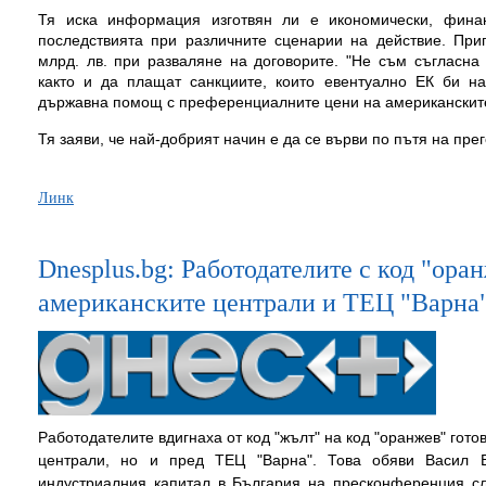
Тя иска информация изготвян ли е икономически, фина
последствията при различните сценарии на действие. При
млрд. лв. при разваляне на договорите. "Не съм съгласна
както и да плащат санкциите, които евентуално ЕК би н
държавна помощ с преференциалните цени на американските
Тя заяви, че най-добрият начин е да се върви по пътя на пре
Линк
Dnesplus.bg: Работодателите с код "ора
американските централи и ТЕЦ "Варна
Работодателите вдигнаха от код "жълт" на код "оранжев" гото
централи, но и пред ТЕЦ "Варна". Това обяви Васил В
индустриалния капитал в България на пресконференция 