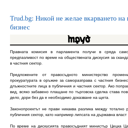
Trud.bg: Никой не желае вкарването на 
бизнес
Правната комисия в парламента получи в сряда сам
предпазливост по време на обществената дискусия за сканд
в частния сектор.
Предложените от правосъдното министерство проме
прокуратурата в оръжие за саморазправа с частния бизнес
длъжностните лица в публичния и частния сектор. Ако попра
вид, всяко забавено плащане по търговска сделка става по
дело, дори без да е необходимо доказване на щета.
Законопроектът не прави никаква разлика между тотално 
публичния сектор, като например липсата на държавна власт 
По време на дискусията правосъдният министър Цецка Ца