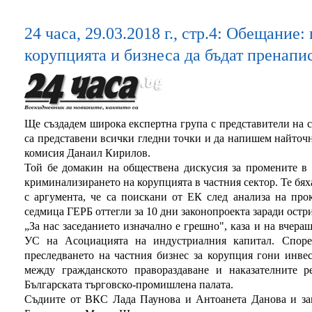
24 часа, 29.03.2018 г., стр.4: Обещание
корупцията и бизнеса да бъдат пренапи
Ще създадем широка експертна група с представители на с
са представени всички гледни точки и да напишем найточн
комисия Данаил Кирилов.
Той бе домакин на обществена дискусия за промените в 
криминализирането на корупцията в частния сектор. Те бя
с аргумента, че са поискани от ЕК след анализа на про
седмица ГЕРБ оттегли за 10 дни законопроекта заради остр
„За нас заседанието изначално е грешно", каза и на вчера
УС на Асоциацията на индустриалния капитал. Споре
преследването на частния бизнес за корупция гони инве
между гражданското правораздаване и наказателните р
Българската търговско-промишлена палата.
Съдиите от ВКС Лада Паунова и Антоанета Данова и за