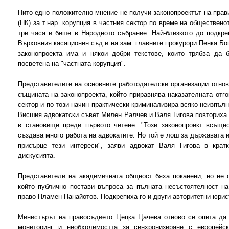
Нито едно положително мнение не получи законопроектът на прав
(НК) за т.нар. корупция в частния сектор по време на обществен
три часа и беше в Народното събрание. Най-близкото до подкре
Върховния касационен съд и на зам. главните прокурори Пенка Бо
законопроекта има и някои добри текстове, които трябва да б
посветена на "частната корупция".
Представителите на основните работодателски организации отнов
същината на законопроекта, който приравнява наказателната отго
сектор и по този начин практически криминализира всяко неизпъл
Висшия адвокатски съвет Милен Ралчев и Валя Гигова повториха 
в становище преди първото четене. "Този законопроект всъщн
създава много работа на адвокатите. Но той е лош за държавата и
присърце тези интереси", заяви адвокат Валя Гигова в кра
дискусията.
Представители на академичната общност бяха поканени, но не 
който публично постави въпроса за пълната несъстоятелност на
право Пламен Панайотов. Подкрепиха го и други авторитетни юрис
Министърът на правосъдието Цецка Цачева отново се опита да 
мониторинг и необходимостта за синхронизиране с европейс