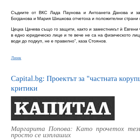
Съдиите от ВКС Лада Паунова и Антоанета Данова и за
Богданова и Мария Шишкова отчетоха и положителни страни в
Цецка Цачева също го защити, както и заместникът ѝ Евгени
в едно юридическо лице и те вече не са на физическото лиц
води до подкуп, не е правилно”, каза Стоянов.
Линк
Capital.bg: Проектът за "частната кору
критики
Маргарита Попова: Като прочетох тези
просто се изплаших