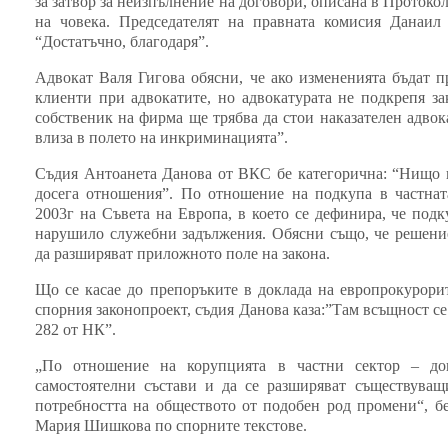
за затвор за неизпълнение на договори, описана в Протоко
на човека. Председателят на правната комисия Данаил
“Достатъчно, благодаря”.
Адвокат Валя Гигова обясни, че ако измененията бъдат 
клиенти при адвокатите, но адвокатурата не подкрепя з
собственик на фирма ще трябва да стои наказателен адвока
влиза в полето на инкриминацията”.
Съдия Антоанета Данова от ВКС бе категорична: “Нищо н
досега отношения”. По отношение на подкупа в частна
2003г на Съвета на Европа, в което се дефинира, че под
нарушило служебни задължения. Обясни също, че решение
да разширяват приложното поле на закона.
Що се касае до препоръките в доклада на европрокурори
спорния законопроект, съдия Данова каза:”Там всъщност се
282 от НК”.
„По отношение на корупцията в частни сектор – до
самостоятелни състави и да се разширяват съществуващи
потребността на обществото от подобен род промени“, б
Мария Шишкова по спорните текстове.