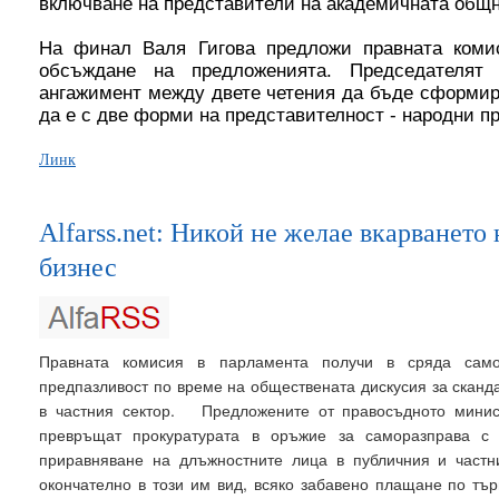
включване на представители на академичната общн
На финал Валя Гигова предложи правната коми
обсъждане на предложенията. Председателя
ангажимент между двете четения да бъде сформира
да е с две форми на представителност - народни п
Линк
Alfarss.net: Никой не желае вкарването
бизнес
Правната комисия в парламента получи в сряда сам
предпазливост по време на обществената дискусия за сканд
в частния сектор. Предложените от правосъдното минис
превръщат прокуратурата в оръжие за саморазправа с 
приравняване на длъжностните лица в публичния и частн
окончателно в този им вид, всяко забавено плащане по тър