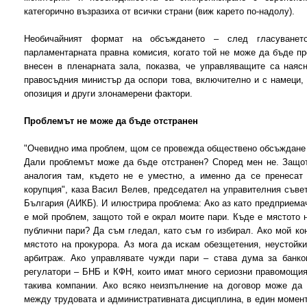
категорично възразиха от всички страни (виж карето по-надолу).
Необичайният формат на обсъждането – след гласуванет
парламентарната правна комисия, когато той не може да бъде пр
внесен в пленарната зала, показва, че управляващите са наяс
правосъдния министър да оспори това, включително и с намеци, 
опозиция и други злонамерени фактори.
Проблемът не може да бъде отстранен
"Очевидно има проблем, щом се провежда обществено обсъждане сл
Дали проблемът може да бъде отстранен? Според мен не. Защот
аналогия там, където не е уместно, а именно да се пренесат
корупция", каза Васил Велев, председател на управителния съве
България (АИКБ). И илюстрира проблема: Ако аз като предприемач
е мой проблем, защото той е окрал моите пари. Къде е мястото н
публични пари? Да съм гледал, като съм го избирал. Ако мой ко
мястото на прокурора. Аз мога да искам обезщетения, неустойки
арбитраж. Ако управлявате чужди пари – става дума за банко
регулатори – БНБ и КФН, които имат много сериозни правомощия
такива компании. Ако всяко неизпълнение на договор може да 
между трудовата и административната дисциплина, в един момент