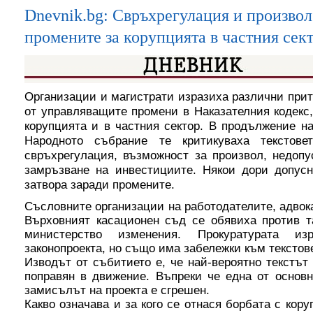
Dnevnik.bg: Свръхрегулация и произвол 
промените за корупцията в частния сек
О
рганизации и магистрати изразиха различни прит
от управляващите промени в Наказателния кодекс
корупцията и в частния сектор. В продължение на
Народното събрание те критикуваха текстов
свръхрегулация, възможност за произвол, недоп
замръзване на инвестициите. Някои дори допусн
затвора заради промените.
Съсловните организации на работодателите, адвока
Върховният касационен съд се обявиха против т
министерство изменения. Прокуратурата и
законопроекта, но също има забележки към текстов
Изводът от събитието е, че най-вероятно текстът
поправян в движение. Въпреки че една от основн
замисълът на проекта е сгрешен.
Какво означава и за кого се отнася борбата с кор