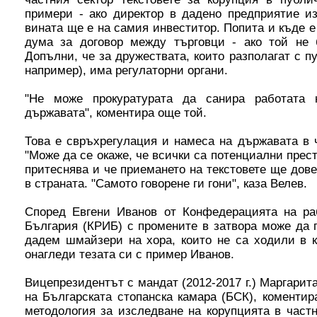
примери - ако директор в дадено предприятие и
вината ще е на самия инвеститор. Попита и къде е 
дума за договор между търговци - ако той не 
Допълни, че за дружествата, които разполагат с п
например), има регулаторни органи.
"Не може прокуратурата да санира работата 
държавата", коментира още той.
Това е свръхрегулация и намеса на държавата в 
"Може да се окаже, че всички са потенциални прес
притеснява и че приемането на текстовете ще дов
в страната. "Самото говорене ги гони", каза Велев.
Според Евгени Иванов от Конфедерацията на ра
България (КРИБ) с промените в затвора може да п
дадем шмайзери на хора, които не са ходили в к
онагледи тезата си с пример Иванов.
Вицепрезидентът с мандат (2012-2017 г.) Маргарита
на Българската стопанска камара (БСК), коментир
методология за изследване на корупцията в част