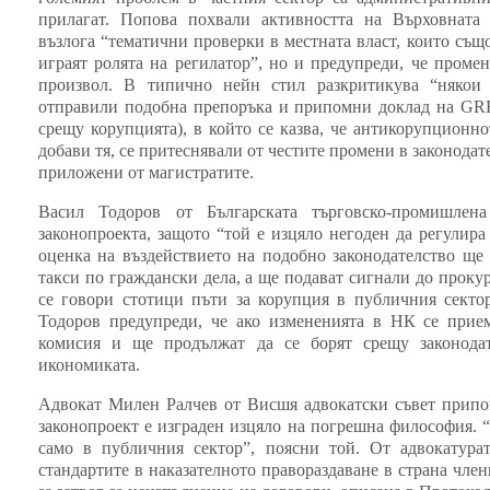
прилагат. Попова похвали активността на Върховната 
възлога “тематични проверки в местната власт, които същ
играят ролята на регилатор”, но и предупреди, че промен
произвол. В типично нейн стил разкритикува “някои 
отправили подобна препоръка и припомни доклад на GRE
срещу корупцията), в който се казва, че антикорупционно
добави тя, се притеснявали от честите промени в законодате
приложени от магистратите.
Васил Тодоров от Българската търговско-промишлен
законопроекта, защото “той е изцяло негоден да регулир
оценка на въздействието на подобно законодателство ще
такси по граждански дела, а ще подават сигнали до проку
се говори стотици пъти за корупция в публичния сектор
Тодоров предупреди, че ако измененията в НК се прием
комисия и ще продължат да се борят срещу законода
икономиката.
Адвокат Милен Ралчев от Висшя адвокатски съвет припом
законопроект е изграден изцяло на погрешна философия. “
само в публичния сектор”, поясни той. От адвокатурат
стандартите в наказателното правораздаване в страна член