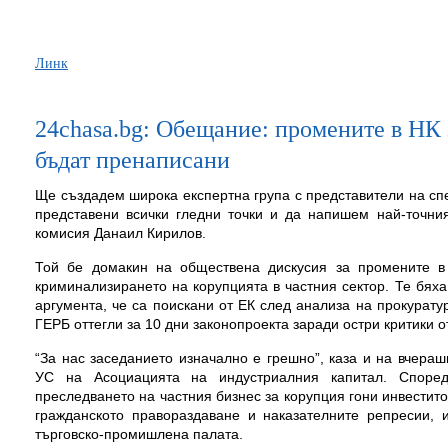
Линк
24chasa.bg: Обещание: промените в НК 
бъдат пренаписани
Ще създадем широка експертна група с представители на сп
представени всички гледни точки и да напишем най-точн
комисия Данаил Кирилов.
Той бе домакин на обществена дискусия за промените в 
криминализирането на корупцията в частния сектор. Те бях
аргумента, че са поискани от ЕК след анализа на прокурату
ГЕРБ оттегли за 10 дни законопроекта заради остри критики о
“За нас заседанието изначално е грешно”, каза и на вчера
УС на Асоциацията на индустриалния капитал. Споре
преследването на частния бизнес за корупция гони инвестит
гражданското правораздаване и наказателните репресии, 
търговско-промишлена палата.