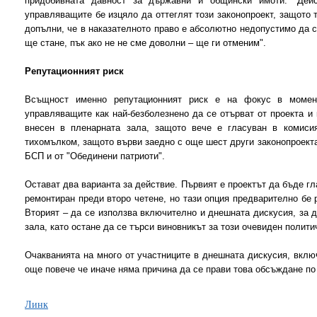
придобивната давност за държавни и общински имоти. "Дейс
управляващите бе изцяло да оттеглят този законопроект, защото 
допълни, че в наказателното право е абсолютно недопустимо да с
ще стане, пък ако не не сме доволни – ще ги отменим".
Репутационният риск
Всъщност именно репутационният риск е на фокус в момент
управляващите как най-безболезнено да се отърват от проекта и 
внесен в пленарната зала, защото вече е гласуван в комиси
тихомълком, защото върви заедно с още шест други законопроекта
БСП и от "Обединени патриоти".
Остават два варианта за действие. Първият е проектът да бъде гл
ремонтиран преди второ четене, но тази опция предварително бе 
Вторият – да се използва включително и днешната дискусия, за 
зала, като остане да се търси виновникът за този очевиден полити
Очакванията на много от участниците в днешната дискусия, включ
още повече че иначе няма причина да се прави това обсъждане по
Линк