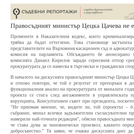
Правосъдният министър Цецка Цачева не е
Промените в Наказателния кодекс, които криминализира
трябва да бъдат оттеглени. Това становище застъпиха
представителите на Върховния касационен съд и адвокатур
комисия на парламента. Обсъждането бе анонсирано 
комисията Данаил Кирилов заради сериозния отпор сре
прокуратурата да се намесва в търговски и граждански спо
В началото на дискусията правосъдният министър Цецка Ц
и отново повтори, че той е резултат от препоръки в д
функционалния анализ на прокуратурата от миналата годин
проекта се стига след ангажименти в управленската п
корупцията, Консултативен съвет при президента, посвете
“Не приемам мнение, че, видите ли, той (проектът – б
събрание, минал всички задължителни съгласувателни пр
намерили най-точната редакция”, обясни правосъдната мин
че става дума за чиновнически произвол, каквито опре
добросъвестно.” Тя заяви, че очаква дискусията днес д