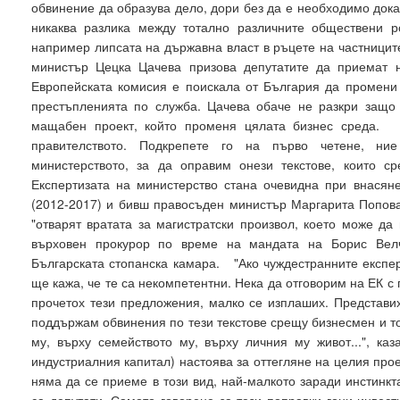
обвинение да образува дело, дори без да е необходимо док
никаква разлика между тотално различните обществени р
например липсата на държавна власт в ръцете на частници
министър Цецка Цачева призова депутатите да приемат н
Европейската комисия е поискала от България да промени т
престъпленията по служба. Цачева обаче не разкри защо 
мащабен проект, който променя цялата бизнес среда. "
правителството. Подкрепете го на първо четене, ни
министерството, за да оправим онези текстове, които ср
Експертизата на министерство стана очевидна при внася
(2012-2017) и бивш правосъден министър Маргарита Попова 
"отварят вратата за магистратски произвол, което може д
върховен прокурор по време на мандата на Борис Велч
Българската стопанска камара. "Ако чуждестранните експер
ще кажа, че те са некомпетентни. Нека да отговорим на ЕК с 
прочетох тези предложения, малко се изплаших. Представих
поддържам обвинения по тези текстове срещу бизнесмен и т
му, върху семейството му, върху личния му живот...", 
индустриалния капитал) настоява за оттегляне на целия прое
няма да се приеме в този вид, най-малкото заради инстинкт