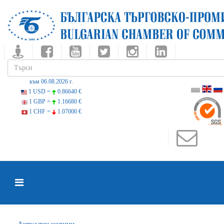
към 06.08.2026 г.
1 USD =
0.86640 €
1 GBP =
1.16680 €
1 CHF =
1.07000 €