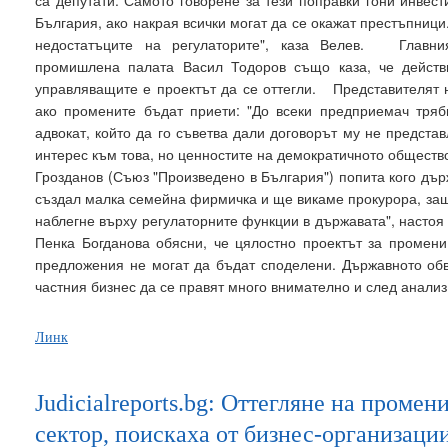
са депутати. Самото говорене за тези поправки гони инвес
България, ако накрая всички могат да се окажат престъпници
недостатъците на регулаторите", каза Велев. Главния
промишлена палата Васил Тодоров също каза, че действ
управляващите е проектът да се оттегли. Представителят н
ако промените бъдат приети: "До всеки предприемач тря
адвокат, който да го съветва дали договорът му не предст
интерес към това, но ценностите на демократичното общест
Грозданов (Съюз "Произведено в България") попита кого дър
създал малка семейна фирмичка и ще викаме прокурора, защ
наблегне върху регулаторните функции в държавата", насто
Пенка Богданова обясни, че цялостно проектът за промени
предложения не могат да бъдат споделени. Държавното обв
частния бизнес да се правят много внимателно и след анализ
Линк
Judicialreports.bg: Оттегляне на промен
сектор, поискаха от бизнес-организаци