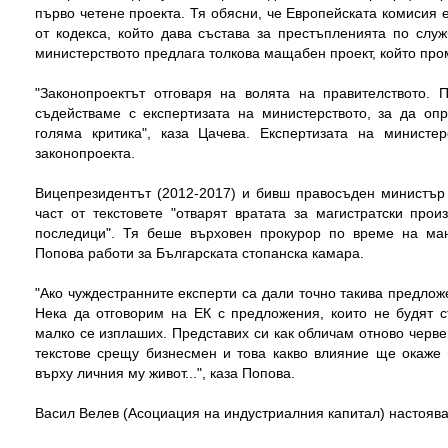
първо четене проекта. Тя обясни, че Европейската комисия 
от кодекса, който дава състава за престъпленията по слу
министерството предлага толкова мащабен проект, който про
"Законопроектът отговаря на волята на правителството.
съдействаме с експертизата на министерството, за да опр
голяма критика", каза Цачева. Експертизата на министе
законопроекта.
Вицепрезидентът (2012-2017) и бивш правосъден министър
част от текстовете "отварят вратата за магистратски про
последици". Тя беше върховен прокурор по време на ма
Попова работи за Българската стопанска камара.
"Ако чуждестранните експерти са дали точно такива предложе
Нека да отговорим на ЕК с предложения, които не будят с
малко се изплаших. Представих си как обличам отново черв
текстове срещу бизнесмен и това какво влияние ще окаже 
върху личния му живот...", каза Попова.
Васил Велев (Асоциация на индустриалния капитал) настоява 