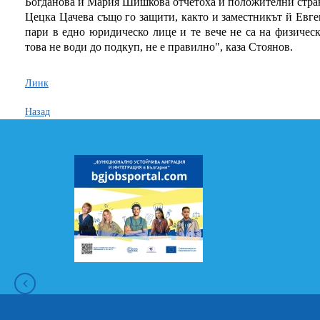
Богданова и Мария Шишкова отчетоха и положителни стран
Цецка Цачева също го защити, както и заместникът й Евге
пари в едно юридическо лице и те вече не са на физическ
това не води до подкуп, не е правилно", каза Стоянов.
Линк
Назад