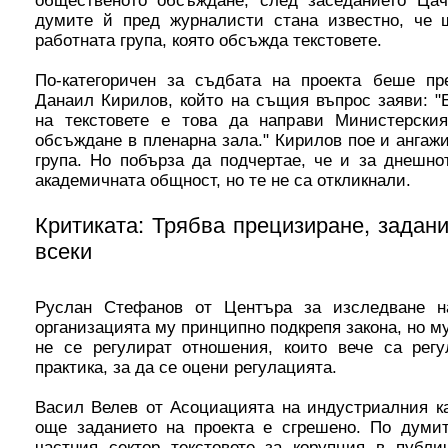
общественото обсъждане, след заседанието Цач
думите й пред журналисти стана известно, че
работната група, която обсъжда текстовете.
По-категоричен за съдбата на проекта беше пр
Данаил Кирилов, който на същия въпрос заяви: "
на текстовете е това да направи Министерския
обсъждане в пленарна зала." Кирилов пое и ангаж
група. Но побърза да подчертае, че и за днешн
академичната общност, но те не са откликнали.
Критиката: Трябва прецизиране, задан
всеки
Руслан Стефанов от Центъра за изследване н
организацията му принципно подкрепя закона, но м
не се регулират отношения, които вече са ре
практика, за да се оцени регулацията.
Васил Велев от Асоциацията на индустриалния ка
още заданието на проекта е сгрешено. По думи
частния сектор текстовете за корупция в публи