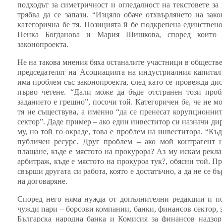
подходът за симетричност и огледалност на текстовете за
трябва да се запази. “Изцяло обаче отхвърлянето на зак
категорична бе тя. Позицията й бе подкрепена единствено
Пенка Богданова и Мария Шишкова, според които
законопроекта.
Не на такова мнения бяха останалите участници в обществ
председателят на Асоциацията на индустриалния капитал
има проблем със законопроекта, след като се провежда ди
първо четене. “Дали може да бъде отстранен този проб
заданието е грешно”, посочи той. Категоричен бе, че не м
тя не съществува, а именно “да се пренесат корупционни
сектор”. Даде пример – ако един инвеститор си назначи ди
му, но той го окраде, това е проблем на инвеститора. “Къ
публичен ресурс. Друг проблем – ако мой контрагент н
плащане, къде е мястото на прокурора? Аз му искам рекла
арбитраж, къде е мястото на прокуроа тук?, обясни той. П
свърши другата си работа, която е достатъчно, а да не се б
на договаряне.
Според него няма нужда от допълнителни редакции и по
чужди пари – борсови компании, банки, финансов сектор, 
Българска народна банка и Комисия за финансов надзор