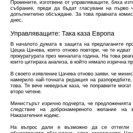
Промените, изготвени от управляващите, бяха изт
събрание, преди да бъдат гласувани на първо ч
допълнително обсъждане. За това правната комис
днес.
Управляващите: Така каза Европа
В началото думата в защита на предлаганите пр
Цецка Цачева, която отново повтори, че те идват
прокуратурата през миналата година. На това реаг
които цитираха анализа, в който нямало изрична пр
В своето изявление Цачева отново заяви, че минис
намерило най-точната редакция на разпоредбите,
това. Тя вече неведнъж каза, че поправките мога
второ четене.
Министърът изрично подчерта, че предложенията 
следствие на добронамереното желание на 
Наказателния кодекс.
На въпрос дали е възможно да се оттегли за