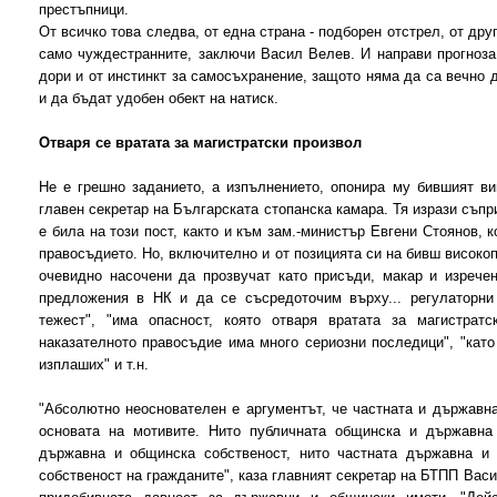
престъпници.
От всичко това следва, от една страна - подборен отстрел, от дру
само чуждестранните, заключи Васил Велев. И направи прогноза,
дори и от инстинкт за самосъхранение, защото няма да са вечно 
и да бъдат удобен обект на натиск.
Отваря се вратата за магистратски произвол
Не е грешно заданието, а изпълнението, опонира му бившият ви
главен секретар на Българската стопанска камара. Тя изрази съпр
е била на този пост, както и към зам.-министър Евгени Стоянов, 
правосъдието. Но, включително и от позицията си на бивш високо
очевидно насочени да прозвучат като присъди, макар и изрече
предложения в НК и да се съсредоточим върху... регулаторни
тежест", "има опасност, която отваря вратата за магистратс
наказателното правосъдие има много сериозни последици", "като
изплаших" и т.н.
"Абсолютно неоснователен е аргументът, че частната и държавна
основата на мотивите. Нито публичната общинска и държавна 
държавна и общинска собственост, нито частната държавна и 
собственост на гражданите", каза главният секретар на БТПП Вас