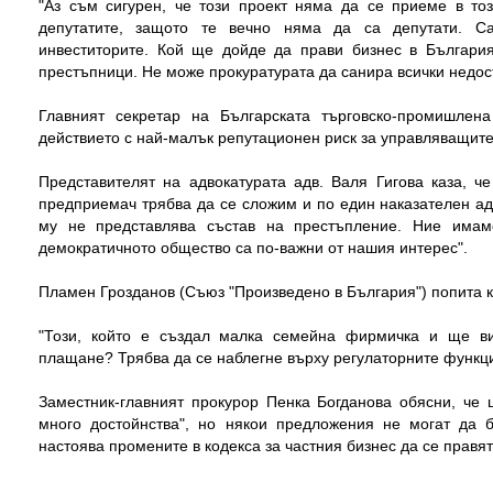
"Аз съм сигурен, че този проект няма да се приеме в тоз
депутатите, защото те вечно няма да са депутати. Са
инвеститорите. Кой ще дойде да прави бизнес в България
престъпници. Не може прокуратурата да санира всички недост
Главният секретар на Българската търговско-промишлен
действието с най-малък репутационен риск за управляващите 
Представителят на адвокатурата адв. Валя Гигова каза, ч
предприемач трябва да се сложим и по един наказателен адв
му не представлява състав на престъпление. Ние имам
демократичното общество са по-важни от нашия интерес".
Пламен Грозданов (Съюз "Произведено в България") попита к
"Този, който е създал малка семейна фирмичка и ще ви
плащане? Трябва да се наблегне върху регулаторните функци
Заместник-главният прокурор Пенка Богданова обясни, че 
много достойнства", но някои предложения не могат да 
настоява промените в кодекса за частния бизнес да се правя