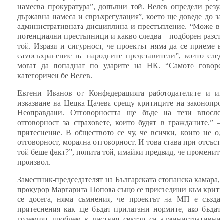
намесва прокуратура”, допълни той. Велев определи рез
държавна намеса и свръхрегулация”, което ще доведе до 
административната дисциплина и престъпление. “Може в 
потенциални престъпници и какво следва – подборен разст
той. Изрази и сигурност, че проектът няма да се приеме 
самосъхранение на народните представители”, които сл
могат да попаднат по ударите на НК. “Самото говоре
категоричен бе Велев.
Евгени Иванов от Конфедерацията работодателите и и
изказване на Цецка Цачева срещу критиците на законопрое
Неоправдани. Отговорността ще бъде на тези впосле
отговорност за страховете, които будят в гражданите.”
притеснение. В обществото се чу, че всички, които не 
отговорност, морална отговорност. И това става при отсъств
той беше факт?”, попита той, имайки предвид, че променит
произвол.
Заместник-председателят на Българската стопанска камара,
прокурор Маргарита Попова също се присъедини към критик
се досега, няма съмнения, че проектът на МП е създа
притеснения как ще бъдат прилагани нормите, ако бъда
големият проблем в частния сектор са административни