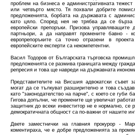
проблем на бизнеса е административната тежест 
или четвърто място. Тя похвали добрите помис
предложенията, борбата на държавата с админис
като цяло. Според нея не трябва да се бърза
европейски препоръки. Призова управляващите д
партньори, а да направят промените бавно - ко
европрепоръките са точно отразени в проекта
европейските експерти са некомпетентни.
Васил Тодоров от Българската търговска промишл
предложенията се размива границата между гражда
репресия и това ще навреди на държавната иконом
Представителите на Висшия адвокатски съвет за
могат да се тълкуват разширително и това създав
като "законодателство на парче", с което се губи 
Гигова допълни, че промените ще увеличат работат
защитник до всеки инвеститор не е нормално, се р
демократичната общност са по-важни от нашите инт
Двете заместнички на главния прокурор - Ма
коментираха, че е добре предложенията за промя