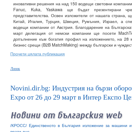
иновативни решения на над 150 водещи световни компании в
Fanuc, Kuka, Yaskawa ще бъдат презентирани чре
представителства. Освен изложители от нашата страна, щ
Китай, Италия, Турция, Швеция, Румъния, Израел, а сп
водещи компании от Австрия. Благодарение на Българска
март делегация от немски компании ще посети MachTe
допълнение към богатия профил на изложението, на 28 
бизнес срещи (B2B MatchMaking) между български и чужде
Прочети цялата публикация
Линк
Novini.dir.bg: Индустрия на бързи обо
Expo от 26 до 29 март в Интер Експо Ц
/КРОСС/ Единственото в България изложение за машини и
врати дне