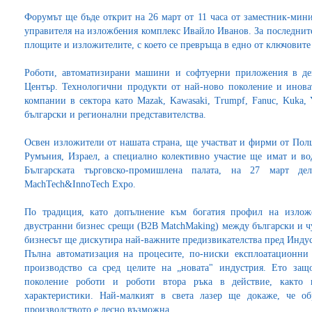
Форумът ще бъде открит на 26 март от 11 часа от заместник-мин
управителя на изложбения комплекс Ивайло Иванов. За последнит
площите и изложителите, с което се превръща в едно от ключовите
Роботи, автоматизирани машини и софтуерни приложения в дей
Център. Технологични продукти от най-ново поколение и инов
компании в сектора като Mazak, Kawasaki, Trumpf, Fanuc, Kuka,
български и регионални представителства.
Освен изложители от нашата страна, ще участват и фирми от Пол
Румъния, Израел, а специално колективно участие ще имат и в
Българската търговско-промишлена палата, на 27 март д
MachTech&InnoTech Expo.
По традиция, като допълнение към богатия профил на излож
двустранни бизнес срещи (B2B MatchMaking) между български и ч
бизнесът ще дискутира най-важните предизвикателства пред Индус
Пълна автоматизация на процесите, по-ниски експлоатационни
производство са сред целите на „новата" индустрия. Ето за
поколение роботи и роботи втора ръка в действие, както
характеристики. Най-малкият в света лазер ще докаже, че о
производството е лесно възможна.