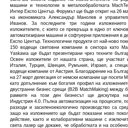
машини и технологии в металообработката MachTe
Интер Експо Център. Форумът ще бъде открит на 26 ма
на икономиката Александър Манолев и управител
Иванов. За последните три години изложениет
изложителите, с което се превръща в едно от ключов
автоматизирани машини и софтуерни приложения в де
Експо Център. Технологични продукти от най-ново по
150 водещи световни компании в сектора като Maza
Yaskawa ще бъдат презентирани чрез техните българ
Освен изложители от нашата страна, ще участват 
Италия, Турция, Швеция, Румъния, Израел, а специ
водещи компании от Австрия. Благодарение на Бълга
на 27 март делегация от немски компании ще посети M
като допълнение към богатия профил на изложениет
двустранни бизнес срещи (B2B MatchMaking) между б
рамките на този ден бизнесът ще дискутира най
Индустрия 4.0. Пълна автоматизация на процесите, п
разходи и засиленоекологично производство са сред
защо на изложението ще бъдат показани ново покол
действие, както и колаборативни машини с изключит
света лазер ще докаже, че обработката и на особен