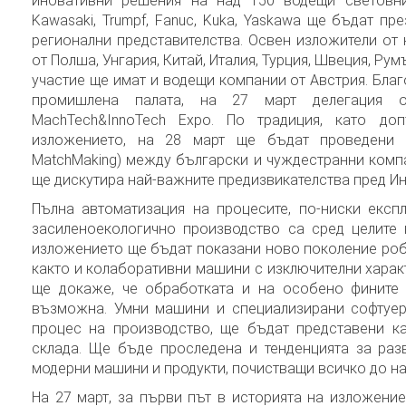
иновативни решения на над 150 водещи световни
Kawasaki, Trumpf, Fanuc, Kuka, Yaskawa ще бъдат пр
регионални представителства. Освен изложители от 
от Полша, Унгария, Китай, Италия, Турция, Швеция, Ру
участие ще имат и водещи компании от Австрия. Бла
промишлена палата, на 27 март делегация 
MachTech&InnoTech Expo. По традиция, като д
изложението, на 28 март ще бъдат проведени 
MatchMaking) между български и чуждестранни компа
ще дискутира най-важните предизвикателства пред Инд
Пълна автоматизация на процесите, по-ниски експ
засиленоекологично производство са сред целите н
изложението ще бъдат показани ново поколение робо
както и колаборативни машини с изключителни характ
ще докаже, че обработката и на особено фините 
възможна. Умни машини и специализирани софтуер
процес на производство, ще бъдат представени к
склада. Ще бъде проследена и тенденцията за раз
модерни машини и продукти, почистващи всичко до на
На 27 март, за първи път в историята на изложението