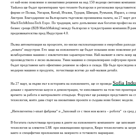
от най-ново поколение и иновативни решения на над 150 водещи световни компании 
Yaskawa ще бъдат презентирани чрез техните български и регионални представителст
фирми от Полша, Унгария, Китай, Италия, Турция, Швеция, Румъния, Израел, а спец
Австрия. Благодарение на Българската търговско-промишлена палата, на 27 март де
MachTech&InnoTech Expo. По традиция, като допълнение към богатия профил на из
бизнес срещи (B2B MatchMaking) между български и чуждестранни компании.В рамк
предизвикателства пред Индустрия 4.0.
Пълна автоматизация на процесите, по-ниски експлоатационни и енергийни разходи 
„новата“ индустрия. Ето защо на изложението ще бъдат показани ново поколение роб
колаборативни машини с изключителни характеристики. Най-малкият в света лазер щ
производството е лесно възможна. Умни машини и специализирани софтуерни прилож
бъдат представени като ефективно решение за офиса и склада. Ще бъде проследена и
модерни машини и продукти, почистващи всичко до най-малкия детайл.
Sofia Indu
На 27 март, за първи път в историята на изложението, ще се проведе
докаже с практически казуси и демонстрации, че използването на този тип принтир
времето за работа и материалните отпадъци. Форумът ще разшири представите на сп
технология, която дава старт на иновативни проекти и създава нови бизнес модели.
„Интелигентна i-smart фабрика“ и „Запознай се с твоя нов колега – робота“ са сред
В богатата съпътстваща програма в дните на изложението компаниите ще запознаят
технология за олекотен LSR при инжекционни процеси, Кюри технологията за загряв
както и специфични приложения на лазерното и точковото маркиране.