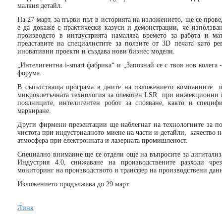
малкия детайл.
На 27 март, за първи път в историята на изложението, ще се проведе
е да докаже с практически казуси и демонстрации, че използва
производсто в интдустрията намалява времето за работа и м
представите на специалистите за ползите от 3D печата като ре
иновативни проекти и създава нови бизнес модели.
„Интелигентна i-smart фабрика“ и „Запознай се с твоя нов колега 
форума.
В съпътстваща програма в дните на изложението компаниите ще
микроклетъчната технология за олекотен LSR при инжекционни п
поялниците, интелигентен робот за спояване, както и специф
маркиране.
Други фирмени презентации ще наблегнат на технологиите за по-
чистота при индустриалното миене на части и детайли, качество на
атмосфера при електронната и лазерната промишленост.
Специално внимание ще се отдели още на въпросите за дигитализ
Индустрия 4.0, снижаване на производствените разходи чре
мониторинг на производството и трансфер на производствени дан
Изложението продължава до 29 март.
Линк