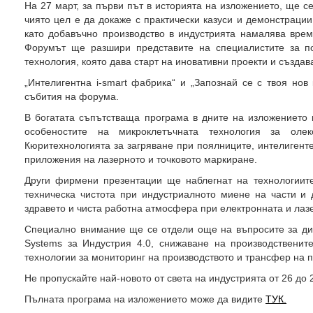
На 27 март, за първи път в историята на изложението, ще 
чиято цел е да докаже с практически казуси и демонстрации
като добавъчно производство в индустрията намалява вре
Форумът ще разшири представите на специалистите за п
технология, която дава старт на иновативни проекти и създав
„Интелигентна i-smart фабрика“ и „Запознай се с твоя нов
събития на форума.
В богатата съпътстваща програма в дните на изложението 
особеностите на микроклетъчната технология за оле
Кюритехнологията за загряване при поялниците, интелигент
приложения на лазерното и точковото маркиране.
Други фирмени презентации ще наблегнат на технологиите
техническа чистота при индустриалното миене на части и 
здравето и чиста работна атмосфера при електронната и ла
Специално внимание ще се отдели още на въпросите за диг
Systems за Индустрия 4.0, снижаване на производственит
технологии за мониторинг на производството и трансфер на 
Не пропускайте най-новото от света на индустрията от 26 до 
Пълната програма на изложението може да видите
ТУК.