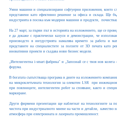
Умни машини и специализирани софтуерни приложения, които сле
представени като ефективно решение за офиса и склада. Ще бъ
индустрията в посока към модерни машини и продукти, почистващ
На 27 март, за първи път в историята на изложението, ще се проведе
е да докаже с практически казуси и демонстрации, че използва
производсто в интдустрията намалява времето за работа и м
представите на специалистите за ползите от 3D печата като ре
иновативни проекти и създава нови бизнес модели.
„Интелигентна i-smart фабрика" и „Запознай се с твоя нов колега 
форума.
В богатата съпътстваща програма в дните на изложението компани
на микроклетъчната технология за олекотен LSR при инжекцион
при поялниците, интелигентен робот за спояване, както и спец
маркиране.
Други фирмени презентации ще наблегнат на технологиите за по-
чистота при индустриалното миене на части и детайли, качество на
атмосфера при електронната и лазерната промишленост.