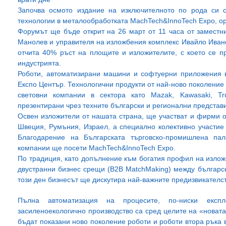
Започва осмото издание на изключителното по рода си 
технологии в металообработката MachTech&InnoTech Еxpo, ор
Форумът ще бъде открит на 26 март от 11 часа от заместн
Манолев и управителя на изложбения комплекс Ивайло Ивано
отчита 40% ръст на площите и изложителите, с което се п
индустрията.
Роботи, автоматизирани машини и софтуерни приложения в
Експо Център. Технологични продукти от най-ново поколени
световни компании в сектора като Mazak, Kawasaki, T
презентирани чрез техните български и регионални представ
Освен изложители от нашата страна, ще участват и фирми о
Швеция, Румъния, Израел, а специално колективно участие
Благодарение на Българската търговско-промишлена па
компании ще посети MachTech&InnoTech Expo.
По традиция, като допълнение към богатия профил на излож
двустранни бизнес срещи (B2B MatchMaking) между българс
този ден бизнесът ще дискутира най-важните предизвикателст
Пълна автоматизация на процесите, по-ниски експ
засиленоекологично производство са сред целите на «новат
бъдат показани ново поколение роботи и роботи втора ръка 