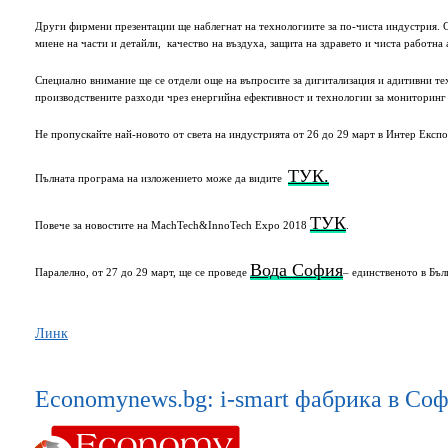
Други фирмени презентации ще наблегнат на технологиите за по-чиста индустрия. 
миене на части и детайли, качество на въздуха, защита на здравето и чиста работн
Специално внимание ще се отдели още на въпросите за дигитализация и адитивни те
производствените разходи чрез енергийна ефективност и технологии за мониторинг
Не пропускайте най-новото от света на индустрията от 26 до 29 март в Интер Експ
ТУК.
Пълната програма на изложението може да видите
ТУК
Повече за новостите на МachTech&InnoTech Expo 2018
.
Вода София
Паралелно, от 27 до 29 март, ще се проведе
– единственото в Бъл
Линк
Economynews.bg: i-smart фабрика в Со