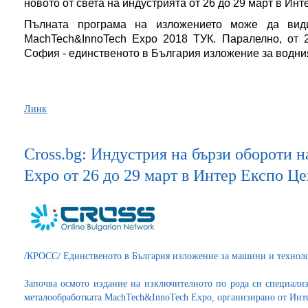
новото от света на индустрията от 26 до 29 март в Инт
Пълната програма на изложението може да вид
МachTech&InnoTech Expo 2018 ТУК. Паралелно, от 
София - единственото в България изложение за водни
Линк
Cross.bg: Индустрия на бързи обороти 
Expo от 26 до 29 март в Интер Експо Ц
/КРОСС/ Единственото в България изложение за машини и технолог
Започва осмото издание на изключителното по рода си специал
металообработката MachTech&InnoTech Еxpo, организирано от Инт