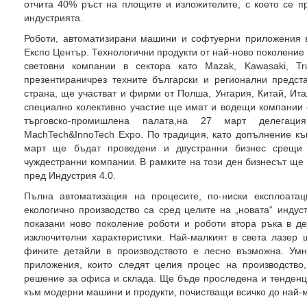
отчита 40% ръст на площите и изложителите, с което се п
индустрията.
Роботи, автоматизирани машини и софтуерни приложения в
Експо Център. Технологични продукти от най-ново поколени
световни компании в сектора като Mazak, Kawasaki, T
презентираничрез техните български и регионални предст
страна, ще участват и фирми от Полша, Унгария, Китай, Ит
специално колективно участие ще имат и водещи компании 
търговско-промишлена палата,на 27 март делега
MachTech&InnoTech Expo. По традиция, като допълнение къ
март ще бъдат проведени и двустранни бизнес срещи 
чуждестранни компании. В рамките на този ден бизнесът ще
пред Индустрия 4.0.
Пълна автоматизация на процесите, по-ниски експлоата
екологично производство са сред целите на „новата“ инду
показани ново поколение роботи и роботи втора ръка в де
изключителни характеристики. Най-малкият в света лазер 
фините детайли в производството е лесно възможна. Ум
приложения, които следят целия процес на производство
решение за офиса и склада. Ще бъде проследена и тенденци
към модерни машини и продукти, почистващи всичко до най-