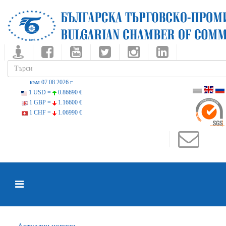
към 07.08.2026 г.
1 USD =
0.86690 €
1 GBP =
1.16600 €
1 CHF =
1.06990 €