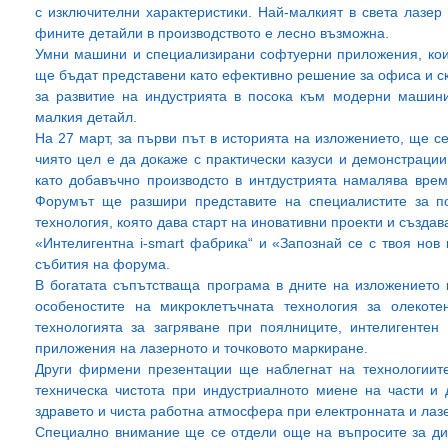
с изключителни характеристики. Най-малкият в света лазер
фините детайли в производството е лесно възможна.
Умни машини и специализирани софтуерни приложения, коит
ще бъдат представени като ефективно решение за офиса и с
за развитие на индустрията в посока към модерни машини
малкия детайл.
На 27 март, за първи път в историята на изложението, ще се п
чиято цел е да докаже с практически казуси и демонстрации
като добавъчно производсто в интдустрията намалява врем
Форумът ще разшири представите на специалистите за п
технология, която дава старт на иновативни проекти и създав
«Интелигентна i-smart фабрика“ и «Запознай се с твоя нов 
събития на форума.
В богатата съпътстваща програма в дните на изложението 
особеностите на микроклетъчната технология за олекот
технологията за загряване при поялниците, интелигентен
приложения на лазерното и точковото маркиране.
Други фирмени презентации ще наблегнат на технологиите
техническа чистота при индустриалното миене на части и 
здравето и чиста работна атмосфера при електронната и ла
Специално внимание ще се отдели още на въпросите за диг