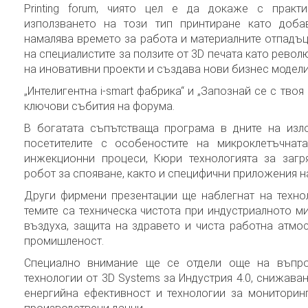
Printing forum, чиято цел е да докаже с практ
използването на този тип принтиране като доба
намалява времето за работа и материалните отпадъ
на специалистите за ползите от 3D печата като револ
на иновативни проекти и създава нови бизнес модели
„Интелигентна i-smart фабрика“ и „Запознай се с твоя
ключови събития на форума.
В богатата съпътстваща програма в дните на изл
посетителите с особеностите на микроклетъчнат
инжекционни процеси, Кюри технологията за загря
робот за спояване, както и специфични приложения н
Други фирмени презентации ще наблегнат на технол
темите са техническа чистота при индустриалното ми
въздуха, защита на здравето и чиста работна атмо
промишленост.
Специално внимание ще се отдели още на въпрос
технологии от 3D Systems за Индустрия 4.0, снижава
енергийна ефективност и технологии за мониторин