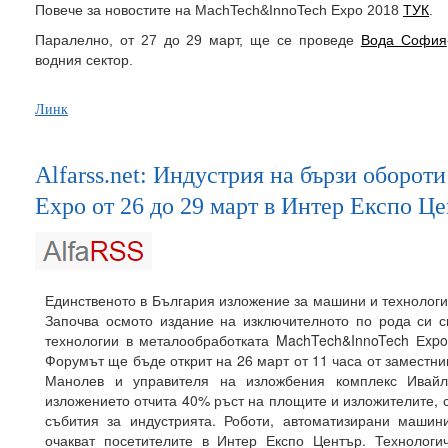
Повече за новостите на МachTech&InnoTech Expo 2018
ТУК
.
Паралелно, от 27 до 29 март, ще се проведе
Вода София
водния сектор.
Линк
Alfarss.net: Индустрия на бързи оборо
Expo от 26 до 29 март в Интер Експо Ц
Единственото в България изложение за машини и технологи
Започва осмото издание на изключителното по рода си 
технологии в металообработката MachTech&InnoTech Еxpo
Форумът ще бъде открит на 26 март от 11 часа от заместн
Манолев и управителя на изложбения комплекс Ивайл
изложението отчита 40% ръст на площите и изложителите, с
събития за индустрията. Роботи, автоматизирани маши
очакват посетителите в Интер Експо Център. Технологи