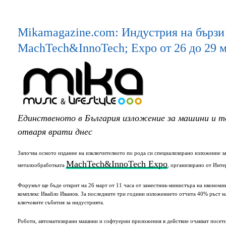
Mikamagazine.com: Индустрия на бързи
MachTech&InnoTech; Expo от 26 до 29 
Единственото в България изложение за машини и 
отваря врати днес
Започва осмото издание на изключителното по рода си специализирано изложение з
MachTech&InnoTech Еxpo
металообработката
, организирано от Инте
Форумът ще бъде открит на 26 март от 11 часа от заместник-министъра на икономи
комплекс Ивайло Иванов. За последните три години изложението отчита 40% ръст на
ключовите събития за индустрията.
Роботи, автоматизирани машини и софтуерни приложения в действие очакват посет