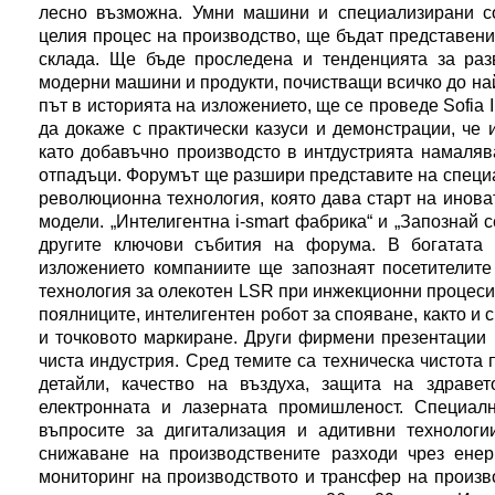
лесно възможна. Умни машини и специализирани с
целия процес на производство, ще бъдат представен
склада. Ще бъде проследена и тенденцията за раз
модерни машини и продукти, почистващи всичко до най
път в историята на изложението, ще се проведе Sofia Ind
да докаже с практически казуси и демонстрации, че 
като добавъчно производсто в интдустрията намаляв
отпадъци. Форумът ще разшири представите на специал
революционна технология, която дава старт на инова
модели. „Интелигентна i-smart фабрика“ и „Запознай с
другите ключови събития на форума. В богатата
изложението компаниите ще запознаят посетителите
технология за олекотен LSR при инжекционни процеси,
поялниците, интелигентен робот за спояване, както и
и точковото маркиране. Други фирмени презентации 
чиста индустрия. Сред темите са техническа чистота 
детайли, качество на въздуха, защита на здраве
електронната и лазерната промишленост. Специа
въпросите за дигитализация и адитивни технологи
снижаване на производствените разходи чрез енер
мониторинг на производството и трансфер на произв