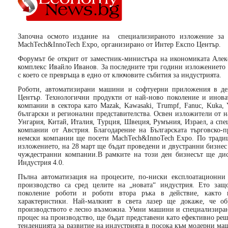
Започна осмото издание на специализираното изложение за 
MachTech&InnoTech Еxpo, организирано от Интер Експо Център.
Форумът бе открит от заместник-министъра на икономиката Але
комплекс Ивайло Иванов. За последните три години изложението 
с което се превръща в едно от ключовите събития за индустрията.
Роботи, автоматизирани машини и софтуерни приложения в дей
Център. Технологични продукти от най-ново поколение и инов
компании в сектора като Mazak, Kawasaki, Trumpf, Fanuc, Kuka,
български и регионални представителства. Освен изложители от н
Унгария, Китай, Италия, Турция, Швеция, Румъния, Израел, а сп
компании от Австрия. Благодарение на Българската търговско-
немски компании ще посети MachTech&InnoTech Expo. По традиц
изложението, на 28 март ще бъдат проведени и двустранни бизне
чуждестранни компании.В рамките на този ден бизнесът ще дис
Индустрия 4.0.
Пълна автоматизация на процесите, по-ниски експлоатационни
производство са сред целите на „новата“ индустрия. Ето за
поколение роботи и роботи втора ръка в действие, както
характеристики. Най-малкият в света лазер ще докаже, че о
производството е лесно възможна. Умни машини и специализиран
процес на производство, ще бъдат представени като ефективно реш
тенденцията за развитие на индустрията в посока към модерни м