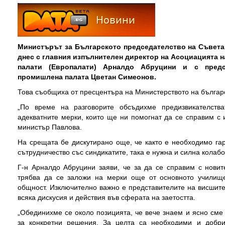
Министърът за Българското председателство на Съвета
днес с главния изпълнителен директор на Асоциацията 
палати (Европалати) Арналдо Абруцини и с предс
промишлена палата Цветан Симеонов.
Това съобщиха от пресцентъра на Министерството на българ
„По време на разговорите обсъдихме предизвикателств
адекватните мерки, които ще ни помогнат да се справим с 
министър Павлова.
На срещата бе дискутирано още, че както е необходимо га
сътрудничество със синдикатите, така е нужна и силна колабо
Г-н Арналдо Абруцини заяви, че за да се справим с новит
трябва да се заложи на мерки още от основното училище
общност. Изключително важно е представителите на висшите
всяка дискусия и действия във сферата на заетостта.
„Обединихме се около позицията, че вече знаем и ясно см
за конкретни решения. За целта са необходими и добри