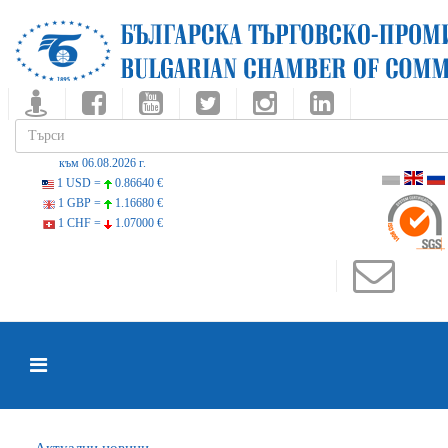
към 06.08.2026 г.
1 USD =
0.86640 €
1 GBP =
1.16680 €
1 CHF =
1.07000 €