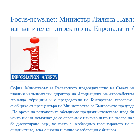
Focus-news.net: Министър Лиляна Павло
изпълнителен директор на Европалати
София. Министърът за Българското председателство на Съвета 
главния изпълнителен директор на Асоциацията на европейскит
Арналдо Абруцини и с председателя на Българската търговско
съобщиха от пресцентъра на Министерство за Българското председа
„По време на разговорите обсъдихме предизвикателствата пред би
които ще ни помогнат да се справим с изискванията на пазара на
бе дискутирано още, че както е необходимо гарантирането на п
синдикатите, така е нужна и силна колаборация с бизнеса.