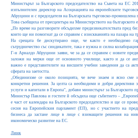
Министърът за Българското председателство на Съвета на ЕС 20
изпълнителен директор на Асоциацията на европейските търгов
Абруцини и с председателя на Българската търговско-промишлена 
Това съобщиха от пресцентъра на Министерството на българското е
„По време на разговорите обсъдихме предизвикателствата пред би
които ще ни помогнат да се справим с изискванията на пазара на т
На срещата бе дискутирано още, че както е необходимо га
сътрудничество със синдикатите, така е нужна и силна колаборация
Г-н Арналдо Абруцини заяви, че за да се справим с новите предиз
заложи на мерки още от основното училище, както и да се ан
важно е представителите на висшите учебни заведения да са акт
сферата на заетостта.
„Обединихме се около позицията, че вече знаем и ясно сме 
конкретни решения. За целта са необходими и добри директиви з
услуги и капитали в Европа“, добави министърът за Българското пр
Министър Павлова и гостите й обсъдиха още събитието – „Европей
е част от календара на Българското председателство и ще се про
сесия на Европейския парламент (ЕП), но с участието на пре
бизнеса да застане лице в лице с взимащите решения на ни
икономическо развитие на ЕС.
Линк