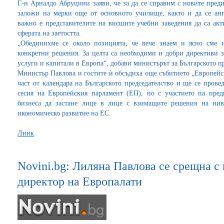
Г-н Арналдо Абруцини заяви, че за да се справим с новите предиз
заложи на мерки още от основното училище, както и да се ан
важно е представителите на висшите учебни заведения да са акт
сферата на заетостта.
„Обединихме се около позицията, че вече знаем и ясно сме 
конкретни решения. За целта са необходими и добри директиви з
услуги и капитали в Европа“, добави министърът за Българското п
Министър Павлова и гостите ѝ обсъдиха още събитието „Европейск
част от календара на Българското председателство и ще се пров
сесия на Европейския парламент (ЕП), но с участието на пре
бизнеса да застане лице в лице с взимащите решения на ни
икономическо развитие на ЕС.
Линк
Novini.bg: Лиляна Павлова се срещна с
директор на Европалати