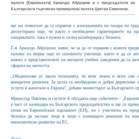
палати (Европалати) Арналдо Абруцини и с председателя на
Българската търговско-промишлена палата Цветан Симеонов.
ще ни помогнат да се справим с изискванията на пазара на труд
дискутирано още, че както е необходимо гарантирането на пр
синдикатите, така е нужна и силна колаборация с бизнеса.
Г-н Арналдо Абруцини заяви, че за да се справим с новите предиз
заложи на мерки още от основното училище, както и да се ан
важно е представителите на висшите учебни заведения да са акт
сферата на заетостта.
„Обединихме се около позицията, че вече знаем и ясно сме 
конкретни решения. За целта са необходими и добри директиви з
услуги и капитали в Европа“, добави министърът за Българското пр
Министър Павлова и гостите й обсъдиха още събитието – „Европей
е част от календара на Българското председателство и ще се про
сесия на Европейския парламент (ЕП), но с участието на пре
бизнеса да застане лице в лице с взимащите решения на ни
икономическо развитие на ЕС.
Линк