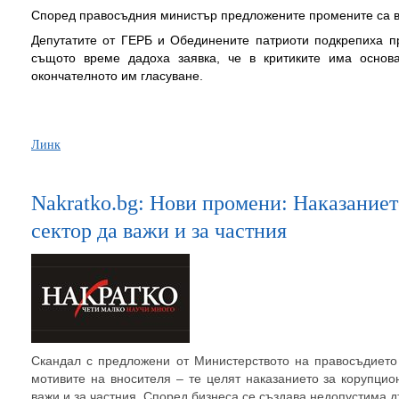
Според правосъдния министър предложените промените са в 
Депутатите от ГЕРБ и Обединените патриоти подкрепиха п
същото време дадоха заявка, че в критиките има основ
окончателното им гласуване.
Линк
Nakratko.bg: Нови промени: Наказаниет
сектор да важи и за частния
Скандал с предложени от Министерството на правосъдието
мотивите на вносителя – те целят наказанието за корупци
важи и за частния. Според бизнеса се създава недопустима 