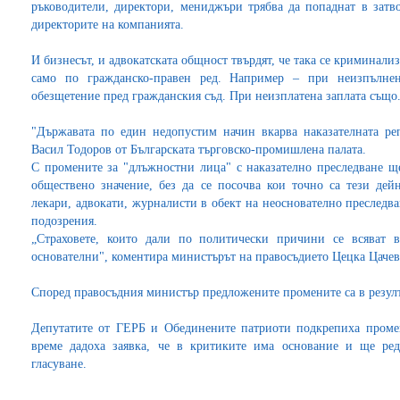
ръководители, директори, мениджъри трябва да попаднат в затво
директорите на компанията.
И бизнесът, и адвокатската общност твърдят, че така се криминал
само по гражданско-правен ред. Например – при неизпълнен
обезщетение пред гражданския съд. При неизплатена заплата също
"Държавата по един недопустим начин вкарва наказателната ре
Васил Тодоров от Българската търговско-промишлена палата.
С промените за "длъжностни лица" с наказателно преследване ще
обществено значение, без да се посочва кои точно са тези дей
лекари, адвокати, журналисти в обект на неоснователно преследв
подозрения.
„Страховете, които дали по политически причини се всяват
основателни", коментира министърът на правосъдието Цецка Цачев
Според правосъдния министър предложените промените са в резулт
Депутатите от ГЕРБ и Обединените патриоти подкрепиха проме
време дадоха заявка, че в критиките има основание и ще ред
гласуване.