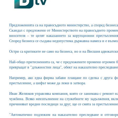
Предложенията са на правосъдното министерство, а според бизнеса
Скандал с предложени от Министерството на правосъдието промен
вносителя – те целят наказанието за корупционни престъплени
Според бизнеса се създава недопустима държавна намеса и е възмо
Остри са критиките не само на бизнеса, но и на Висшия адвокатски
Най-общо притесненията са, че с предложените промени огромен бр
превръщат в "длъжностни лица", обект на наказателно преследване
Например, ако една фирма забави плащане по сделка с друга фир
престъпление, а шефът може да лежи в затвора.
Иван Желязков управлява компания, която се занимава с ремонт н
чужбина. Всяко неизпълнение на служебните му задължения, вкл
причиняват вредни последици за друг, ще се смята за престъпление
"Автоматично подлежим на наказателно преследване и отговорн