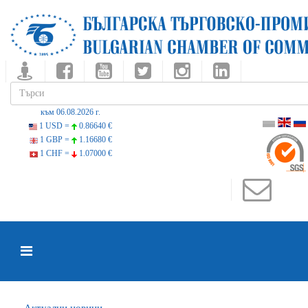
към 06.08.2026 г.
1 USD =
0.86640 €
1 GBP =
1.16680 €
1 CHF =
1.07000 €