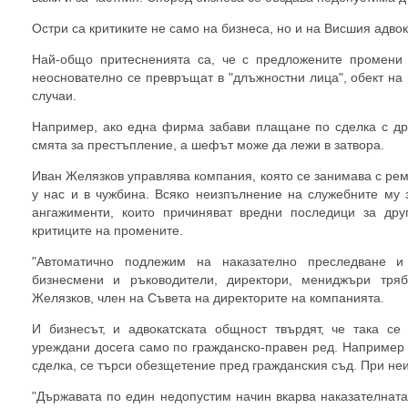
Остри са критиките не само на бизнеса, но и на Висшия адвок
Най-общо притесненията са, че с предложените промени 
неоснователно се превръщат в "длъжностни лица", обект на
случаи.
Например, ако една фирма забави плащане по сделка с дру
смята за престъпление, а шефът може да лежи в затвора.
Иван Желязков управлява компания, която се занимава с ре
у нас и в чужбина. Всяко неизпълнение на служебните му 
ангажименти, които причиняват вредни последици за дру
критиците на промените.
"Автоматично подлежим на наказателно преследване и 
бизнесмени и ръководители, директори, мениджъри тряб
Желязков, член на Съвета на директорите на компанията.
И бизнесът, и адвокатската общност твърдят, че така с
уреждани досега само по гражданско-правен ред. Например
сделка, се търси обезщетение пред гражданския съд. При не
"Държавата по един недопустим начин вкарва наказателната