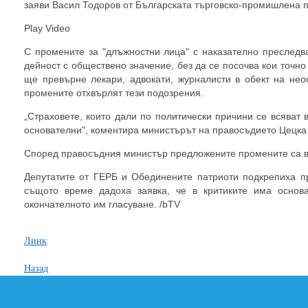
заяви Васил Тодоров от Българската търговско-промишлена п
Play Video
С промените за "длъжностни лица" с наказателно преследв
дейност с обществено значение, без да се посочва кои точно 
ще превърне лекари, адвокати, журналисти в обект на нео
промените отхвърлят тези подозрения.
„Страховете, които дали по политически причини се всяват
основателни", коментира министърът на правосъдието Цецка
Според правосъдния министър предложените промените са в 
Депутатите от ГЕРБ и Обединените патриоти подкрепиха п
същото време дадоха заявка, че в критиките има основ
окончателното им гласуване. /bTV
Линк
Назад