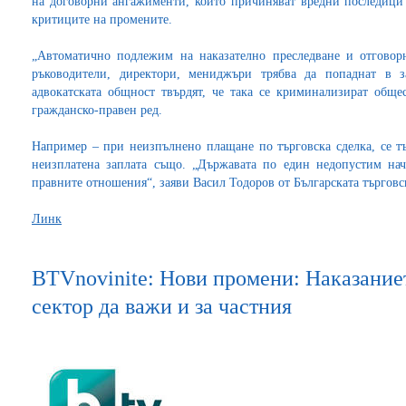
на договорни ангажименти, които причиняват вредни последици з
критиците на промените.
„Автоматично подлежим на наказателно преследване и отговорн
ръководители, директори, мениджъри трябва да попаднат в за
адвокатската общност твърдят, че така се криминализират общ
гражданско-правен ред.
Например – при неизпълнено плащане по търговска сделка, се т
неизплатена заплата също. „Държавата по един недопустим нач
правните отношения“, заяви Васил Тодоров от Българската търгов
Линк
BTVnovinite: Нови промени: Наказание
сектор да важи и за частния