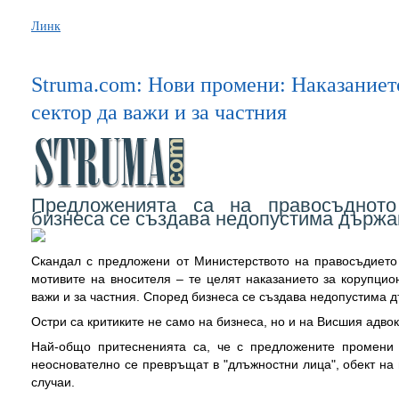
Линк
Struma.com: Нови промени: Наказаниет
сектор да важи и за частния
Предложенията са на правосъдното
бизнеса се създава недопустима държа
Скандал с предложени от Министерството на правосъдието
мотивите на вносителя – те целят наказанието за корупци
важи и за частния. Според бизнеса се създава недопустима 
Остри са критиките не само на бизнеса, но и на Висшия адвок
Най-общо притесненията са, че с предложените промени 
неоснователно се превръщат в "длъжностни лица", обект на
случаи.