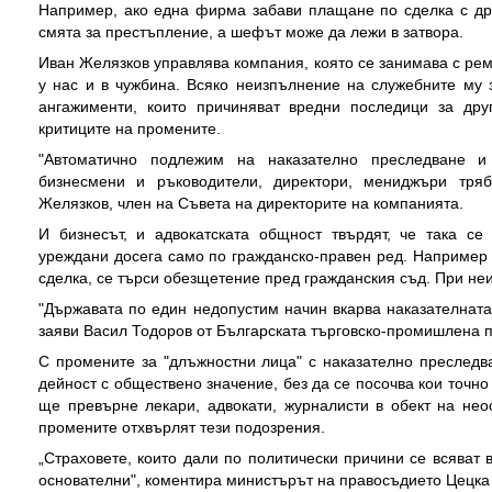
Например, ако една фирма забави плащане по сделка с дру
смята за престъпление, а шефът може да лежи в затвора.
Иван Желязков управлява компания, която се занимава с ре
у нас и в чужбина. Всяко неизпълнение на служебните му 
ангажименти, които причиняват вредни последици за дру
критиците на промените.
"Автоматично подлежим на наказателно преследване и 
бизнесмени и ръководители, директори, мениджъри тряб
Желязков, член на Съвета на директорите на компанията.
И бизнесът, и адвокатската общност твърдят, че така с
уреждани досега само по гражданско-правен ред. Например
сделка, се търси обезщетение пред гражданския съд. При не
"Държавата по един недопустим начин вкарва наказателната
заяви Васил Тодоров от Българската търговско-промишлена п
С промените за "длъжностни лица" с наказателно преследв
дейност с обществено значение, без да се посочва кои точно 
ще превърне лекари, адвокати, журналисти в обект на нео
промените отхвърлят тези подозрения.
„Страховете, които дали по политически причини се всяват
основателни", коментира министърът на правосъдието Цецка