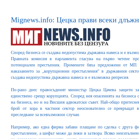
Mignews.info: Цецка прави всеки длъж
Според бизнеса се създава недопустима държавна намеса и е възм
Правната комисия в парламента гласува на първо четене п
потенциален престъпник. Промените бяха предложени от МП.
наказанието за „корупционни престъпления“ в държавния секто
създава недопустима държавна намеса и е възможна репресия.
По-рано днес правосъдният министър Цецка Цачева защити зак
единствено срещу корупцията. Според нея опасенията на бизнеса 
на бизнеса, но и на Висшия адвокатски съвет. Най-общо притесне
брой от хора в частния сектор неоснователно се превръщат в
преследване за всевъзможни случаи.
Например, ако една фирма забави плащане по сделка с друга фир
престъпление, а шефът може да лежи в затвора. Всяко неизпълне