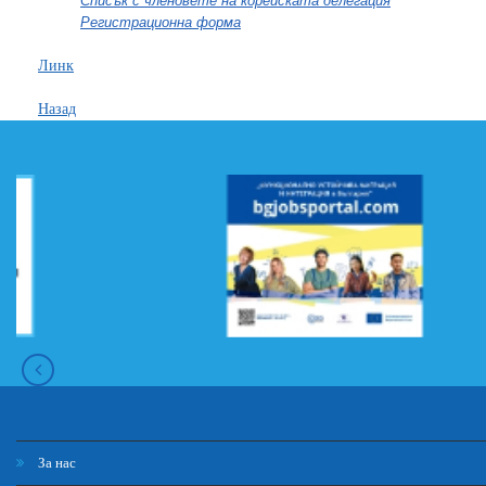
Списък с членовете на корейската делегация
Регистрационна форма
Линк
Назад
За нас