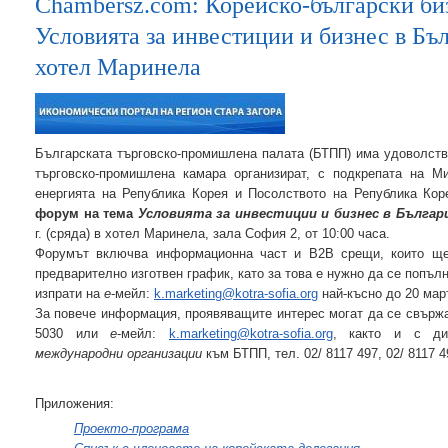
Chambersz.com: Корейско-български биз
Условията за инвестиции и бизнес в Бълг
хотел Маринела
Българската търговско-промишлена палата (БТПП) има удоволст
търговско-промишлена камара организират, с подкрепата на Ми
енергията на Република Корея и Посолството на Република Ко
форум на тема
Условията за инвестиции и бизнес в Българ
г. (сряда) в хотел Маринела, зала София 2, от 10:00 часа.
Форумът включва информационна част и B2B срещи, които ще
предварително изготвен график, като за това е нужно да се попъ
изпрати на
е
-мейл:
k.marketing@kotra-sofia.org
най-късно до 20 мар
За повече информация, проявяващите интерес могат да се свържат 
5030 или
e
-мейл:
k.marketing@kotra-sofia.org
, както и с д
международни организации
към БТПП, тел. 02/ 8117 497, 02/ 8117 
Приложения:
Проекто-програма