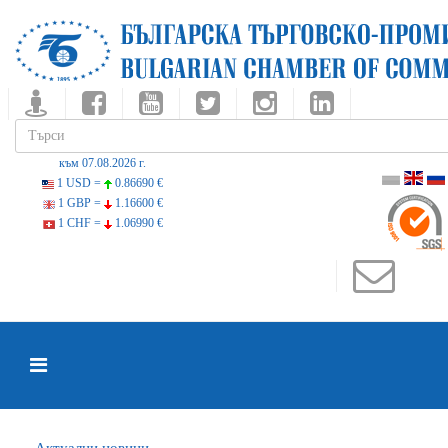
към 07.08.2026 г.
1 USD =
0.86690 €
1 GBP =
1.16600 €
1 CHF =
1.06990 €