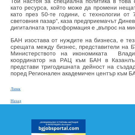
Той настоя за специална политика в това
като ресурса, който може да промени неща
като през 50-те години, с технологии от
световния пазар“, каза предприемачът Динев
дигиталната трансформация е „въпрос на мис
БАН изостава от нуждите на бизнеса, е тез
срещата между бизнес, представители на Б
Министерството на икономиката Влади
координатор на РАЦ към БАН в Казанлъ
представи тригодишната дейност на създа
поред Регионален академичен център към БАН
Линк
Назад