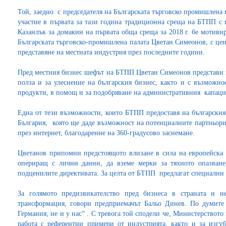
Той, заедно с председателя на Българската търговско промишлена
участие в първата за тази година традиционна среща на БТПП с 
Казанлък за домакин на първата обща среща за 2018 г. бе мотиви
Българската търговско-промишлена палата Цветан Симеонов, с цен
представяне на местната индустрия през последните години.
Пред местния бизнес шефът на БТПП Цветан Симеонов представи п
полза и за улеснение на българския бизнес, както и с възможно
продукти, в помощ и за подобряване на административния капацит
Една от тези възможности, които БТПП предоставя на българския 
България, която ще даде възможност на потенциалните партньори 
през интернет, благодарение на 360-градусово заснемане.
Цветанов припомни предстоящото влизане в сила на европейска
опериращ с лични данни, да вземе мерки за тяхното опазване
подценилите директивата. За целта от БТПП предлагат специални 
За голямото предизвикателство пред бизнеса в страната и не
трансформация, говори предприемачът Бальо Динев. По думите 
Германия, не и у нас“ . С тревога той сподели че, Министерството
работа с референтни примери от индустрията, както и за изгу