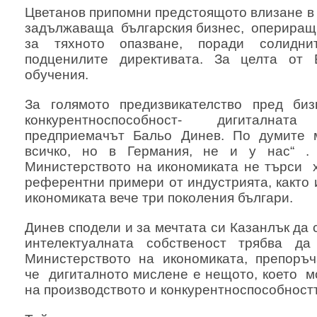
Цветанов припомни предстоящото влизане в 
задължаваща българския бизнес, опериращ 
за тяхното опазване, поради солидни
подценилите директивата. За целта от
обучения.
За голямото предизвикателство пред би
конкурентноспособност- дигиталнат
предприемачът Бальо Динев. По думите м
всичко, но в Германия, не и у нас“ .
Министерството на икономиката не търси х
референтни примери от индустрията, както и
икономиката вече три поколения българи.
Динев сподели и за мечтата си Казанлък да 
интелектуалната собственост трябва д
Министерството на икономиката, препоръч
че дигиталното мислене е нещото, което м
на производството и конкурентноспособностт