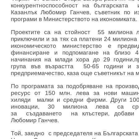
конкурентноспособност на българската 
Казанлък Любомир Ганчев, съветник по и
програми в Министерството на икономиката.
Проектите са на стойност 55 милиона л
приключили и за тях са платени 24 милиона
икономическото министерство е предв
финансиране и подпомагане на близо 
начинания на млади хора до 29 години,п
група във възрастта 50-65 години и з
предприемачество, каза още съветникът на
По програмата за подобряване на произво
ресурс от 150 млн. лева за нови маши
хиляди малки и средни фирми. Други 100
иновации, 30 милиона лева са сре
за създаването на клъстери, добави о
Любомир Ганчев.
Той, заедно с председателя на Българскат