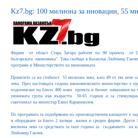
Kz7.bg: 100 милиона за иновации, 55 м
Фирми от област Стара Загора работят по 90 проекта от О
българската икономика“. Това съобщи в Казанлък Любомир Ганчев
програми в Министерството на икономиката.
Проектите са на стойност 55 милиона лева, като 49 от тях вече 
лева. През настоящата година икономическото министерство е п
подпомагане на близо 400 нови проекта и бизнес начинания на м
уязвимата група във възрастта 50-65 години и за стимулиран
съветникът на министър Емил Караниколов.
По програмата за подобряване на производствения капацитет е за
и оборудване за близо 2 хиляди малки и средни фирми. Други 1
милиона лева са средствата за тази година за създаването на к
Любомир Ганчев.