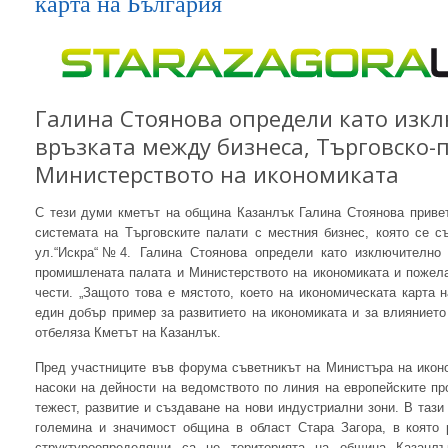
карта на България
Галина Стоянова определи като изк
връзката между бизнеса, Търговско
Министерството на икономиката
С тези думи кметът на община Казанлък Галина Стоянова приве
системата на Търговските палати с местния бизнес, която се 
ул.“Искра“№4. Галина Стоянова определи като изключително 
промишлената палата и Министерството на икономиката и пожела
чести. „Защото това е мястото, което на икономическата карта 
един добър пример за развитието на икономиката и за влиянието
отбеляза Кметът на Казанлък.
Пред участниците във форума съветникът на Министъра на икон
насоки на дейности на ведомството по линия на европейските пр
тежест, развитие и създаване на нови индустриални зони. В тази
големина и значимост община в област Стара Загора, в която 
структуроопределящи са не територията на община Казанлъ