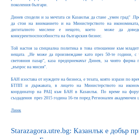
поколения българи.
Динев сподели и за мечтата си Казанлък да стане „умен град“ .Пр
да стои на вниманието и на Министерството на икономиката
дигиталното мислене е нещото, което може да доведе
конкурентноспособността на българския бизнес.
Той настоя за специална политика в това отношение към младите
нещата. „Не може да произвеждаме като през 50-те години, с 
световния пазар“, каза предприемачът Динев, за чиято фирма 
„въпрос на мисия“.
БАН изостава от нуждите на бизнеса, е тезата, която изрази по вр
БТПП и държавата, в лицето на Министерството на иконо
координатор на РАЦ към БАН в Казанлък. По време на форум
създадения през 2015 година 16-ти поред Регионален академичен ц
Линк
Starazagora.utre.bg: Казанлък е добър 