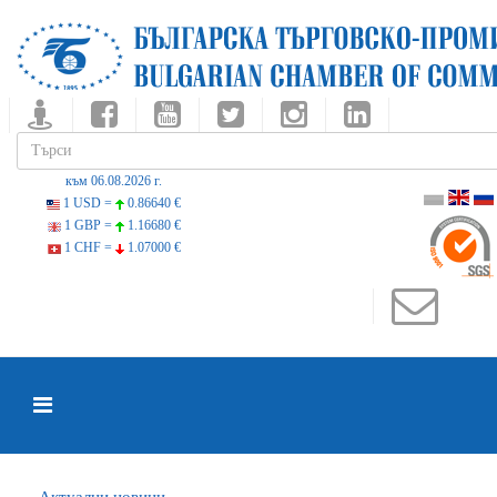
към 06.08.2026 г.
1 USD =
0.86640 €
1 GBP =
1.16680 €
1 CHF =
1.07000 €