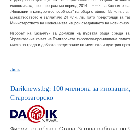
икономиката, през програмния период 2014 – 2020г. за Казанлък с
„Иновации и конкурентоспособност“ на обща стойност 55 млн. лв.
министерството е заплатило 24 млн. лв. Като предстоящи за та
Министерството на икономиката изброи създаването на нови фирми
Изборът на Казанлък за домакин на първата обща среща за 
Управителния съвет на Българската търговско-промишлена палат
място на града и доброто представяне на местната индустрия през
Линк
Dariknews.bg: 100 милиона за иновации
Старозагорско
Фирми от област Стара Загора работят по 