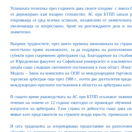
Успешната политика през годините дава своите плодове: с лекота
от дирижирано към пазарно стопанство; АС при БТПП запази р
открояваща се сред всички останали, независимо от значителната
увеличаваща се непрестанно; броят на разглежданите дела и зн
значително.
Въпреки трудностите, през които премина икономиката на страна
неотстъпно прави възможното, за да поддържа на разположени
субекти един съвременен арбитражен съд. Благодарение на стълбов
от Юридически факултет на Софийския университет и изключител
уредба също следваше световните постижения в тази област. Илюст
Модела – Закон на комисията на ООН за международния търговс
търговски арбитраж още през 1988 г., почти две десетилетия преди
международно-признати постижения в областта на арбитража като
В същото време ръководствата на АС при БТПП осъзнават значение
течение на повече от 12 години ежегодно се провеждат обучени
въпросите на арбитража. Тази страна от дейността също дава св
явяват като представители на страните млади юристи, преминали п
И сега традицията за изпреварващо предоставяне на разполож