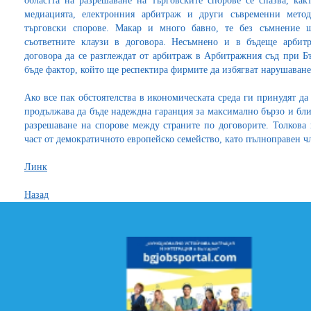
областта на разрешаване на търговските спорове се спазва, как
медиацията, електронния арбитраж и други съвременни мето
търговски спорове. Макар и много бавно, те без съмнение 
съответните клаузи в договора. Несъмнено и в бъдеще арбитр
договора да се разглеждат от арбитраж в Арбитражния съд при Б
бъде фактор, който ще респектира фирмите да избягват нарушаване
Ако все пак обстоятелства в икономическата среда ги принудят д
продължава да бъде надеждна гаранция за максимално бързо и бли
разрешаване на спорове между страните по договорите. Толкова п
част от демократичното европейско семейство, като пълноправен ч
Линк
Назад