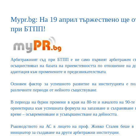
Mypr.bg: На 19 април тържествено ще 
при БТПП!
Арбитражният съд при БТПП е не само първият арбитражен съд
осъщиествявал на базата на приемстевността по отношение на до
адаптация към променените и предизвикателствата.
Основен фактор за успешното развитие на институцията е пол
различните периоди от нейното съществуване.
В периода на бурни промени в края на 80-те и началото на 90-те
ориентираха към успешната формула на запазване и съхраняване 
време – осъвременяване и усъвършенстване на дейността.
Ръководството на АС в лицето на проф. Живко Сталев беше в 
инициатор за създаване на други арбитражни институции.