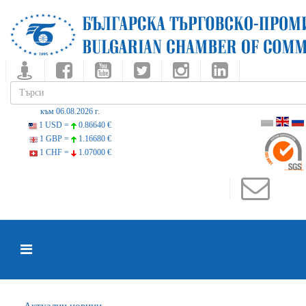
към 06.08.2026 г.
1 USD =
0.86640 €
1 GBP =
1.16680 €
1 CHF =
1.07000 €