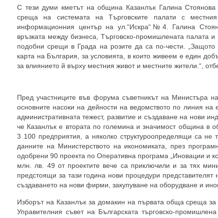
С тези думи кметът на община Казанлък Галина Стоянова 
среща на системата на Търговските палати с местния 
информационния център на ул.“Искра“№4. Галина Стоян
връзката между бизнеса, Търговско-промишлената палата и
подобни срещи в Града на розите да са по-чести. „Защото 
карта на България, за условията, в които живеем е един доб
за влиянието й върху местния живот и местните жители.“, отб
Пред участниците във форума съветникът на Министъра н
основните насоки на дейности на ведомството по линия на 
административната тежест, развитие и създаване на нови инд
че Казанлък е втората по големина и значимост община в о
3 100 предприятия, а няколко структуроопределящи са не 
данните на Министерството на икономиката, през програмн
одобрени 90 проекта по Оперативна програма „Иновации и к
млн. лв. 49 от проектите вече са приключили и за тях мин
предстоящи за тази година нови процедури представителят 
създаването на нови фирми, закупуване на оборудване и ино
Изборът на Казанлък за домакин на първата обща среща за 
Управителния съвет на Българската търговско-промишлен