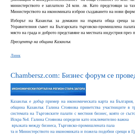
министерството е заплатило 24 млн. лв. Като предстоящи за та
Министерството на икономиката изброи създаването на нови фирми
Изборът на Казанлък за домакин на първата обща среща за 
Управителния съвет на Българската търговско-промишлена палат
място на града и доброто представяне на местната индустрия през 
Пресцентър на община Казанлък
Линк
Chambersz.com: Бизнес форум се прове
Казанлък е добър пример на икономическата карта на България,
община Казанлък Галина Стоянова приветства участниците в т
системата на Търговските палати с местния бизнес, която се със
Искра №4. Галина Стоянова определи като изключително важна
връзката между бизнеса, Търговско-промишлената пала
та и Министерството на икономиката и пожела подобни срещи в Г