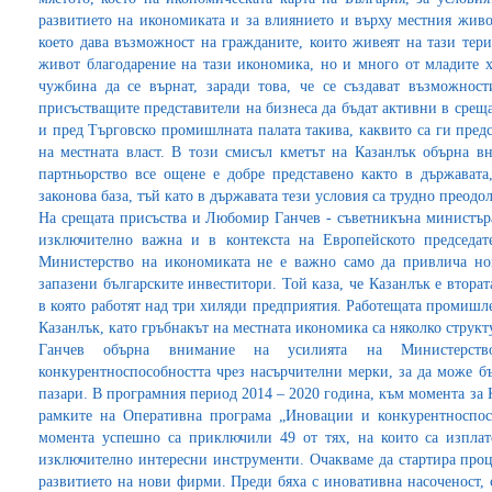
развитието на икономиката и за влиянието и върху местния жив
което дава възможност на гражданите, които живеят на тази тери
живот благодарение на тази икономика, но и много от младите хо
чужбина да се върнат, заради това, че се създават възможност
присъстващите представители на бизнеса да бъдат активни в среща
и пред Търговско промишлната палата такива, каквито са ги предс
на местната власт. В този смисъл кметът на Казанлък обърна в
партньорство все ощене е добре представено както в държавата
законова база, тъй като в държавата тези условия са трудно преодо
На срещата присъства и Любомир Ганчев - съветникъна министъра
изключително важна и в контекста на Европейското председате
Министерство на икономиката не е важно само да привлича но
запазени българските инвеститори. Той каза, че Казанлък е вторат
в която работят над три хиляди предприятия. Работещата промишл
Казанлък, като гръбнакът на местната икономика са няколко стру
Ганчев обърна внимание на усилията на Министерст
конкурентноспособността чрез насърчителни мерки, за да може бъ
пазари. В програмния период 2014 – 2020 година, към момента за
рамките на Оперативна програма „Иновации и конкурентноспос
момента успешно са приключили 49 от тях, на които са изплат
изключително интересни инструменти. Очакваме да стартира проце
развитието на нови фирми. Преди бяха с иновативна насоченост, 