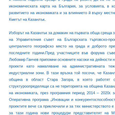
икономическата карта на България, за условията, в 
развитието на икономиката и за влиянието й върху местн
Кметът на Казанлък.
Изборът на Казанлък за домакин на първата обща среща з
на Управителния съвет на Българската търговско-п
централното географско място на града и доброто пре
последните години.Пред участниците във форума съв
Любомир Ганчев припомни основните насоки на дейности н
проекти като намаляване на административната теж
индустриални зони. В тази връзка той посочи, че Казан
община в област Стара Загора, в която работят 
структуроопределящи са не територията на община Казан
на икономиката, през програмния период 2014 – 2020г. 
Оперативна програма „Иновации и конкурентоспособност
проектите вече са приключили и за тях министерството е
за тази година нови процедури представителят на М