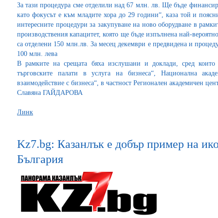
За тази процедура сме отделили над 67 млн. лв. Ще бъде финанси
като фокусът е към младите хора до 29 години“, каза той и поясни
интересните процедури за закупуване на ново оборудване в рамкит
производствения капацитет, която ще бъде изпълнена най-вероятно 
са отделени 150 млн.лв. За месец декември е предвидена и процеду
100 млн. лева
В рамките на срещата бяха изслушани и доклади, сред които 
търговските палати в услуга на бизнеса“, Национална ак
взаимодействие с бизнеса“, в частност Регионален академичен цент
Славяна ГАЙДАРОВА
Линк
Kz7.bg: Казанлък е добър пример на ик
България