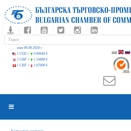
към 06.08.2026 г.
1 USD =
0.86640 €
1 GBP =
1.16680 €
1 CHF =
1.07000 €