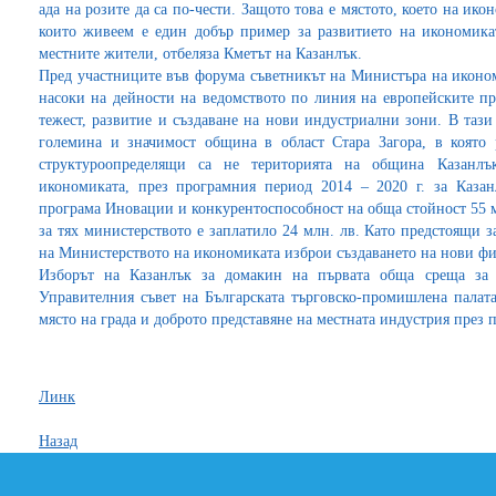
ада на розите да са по-чести. Защото това е мястото, което на ико
които живеем е един добър пример за развитието на икономика
местните жители, отбеляза Кметът на Казанлък.
Пред участниците във форума съветникът на Министъра на икон
насоки на дейности на ведомството по линия на европейските пр
тежест, развитие и създаване на нови индустриални зони. В тази
големина и значимост община в област Стара Загора, в която 
структуроопределящи са не територията на община Казанлъ
икономиката, през програмния период 2014 – 2020 г. за Каза
програма Иновации и конкурентоспособност на обща стойност 55 м
за тях министерството е заплатило 24 млн. лв. Като предстоящи 
на Министерството на икономиката изброи създаването на нови фи
Изборът на Казанлък за домакин на първата обща среща за 
Управителния съвет на Българската търговско-промишлена палат
място на града и доброто представяне на местната индустрия през 
Линк
Назад