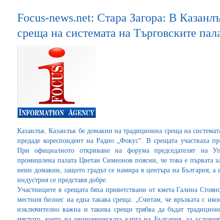
Focus-news.net: Стара Загора: В Казанл
среща на системата на Търговските пала
Казанлък. Казанлък бе домакин на традиционна среща на системата
предаде кореспондент на Радио „Фокус“. В срещата участваха пр
При официалното откриване на форума председателят на Упр
промишлена палата Цветан Симеонов поясни, че това е първата з
неин домакин, защото градът се намира в центъра на България, а 
индустрия се представя добре.
Участниците в срещата бяха приветствани от кмета Галина Стояно
местния бизнес на една такава среща: „Считам, че връзката с ик
изключително важна и такива срещи трябва да бъдат традицион
мястото, което на икономическата карта на България, за услови