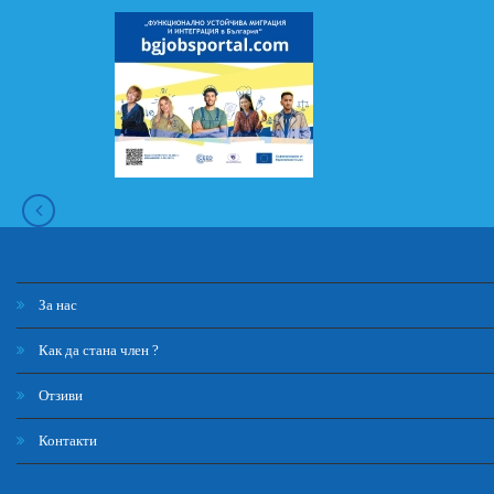
За нас
Как да стана член ?
Отзиви
Контакти