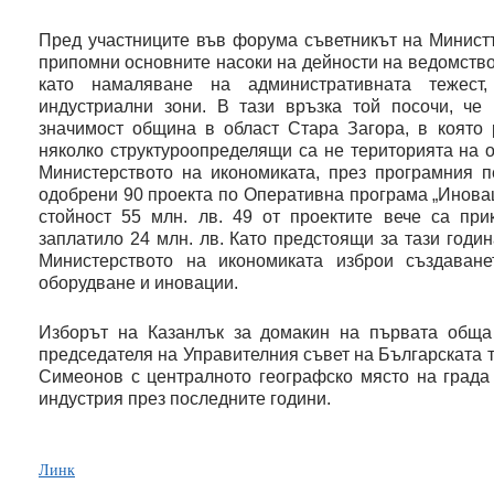
Пред участниците във форума съветникът на Минист
припомни основните насоки на дейности на ведомство
като намаляване на административната тежест
индустриални зони. В тази връзка той посочи, че
значимост община в област Стара Загора, в която 
няколко структуроопределящи са не територията на 
Министерството на икономиката, през програмния п
одобрени 90 проекта по Оперативна програма „Инова
стойност 55 млн. лв. 49 от проектите вече са при
заплатило 24 млн. лв. Като предстоящи за тази годи
Министерството на икономиката изброи създаван
оборудване и иновации.
Изборът на Казанлък за домакин на първата обща
председателя на Управителния съвет на Българската
Симеонов с централното географско място на града
индустрия през последните години.
Линк