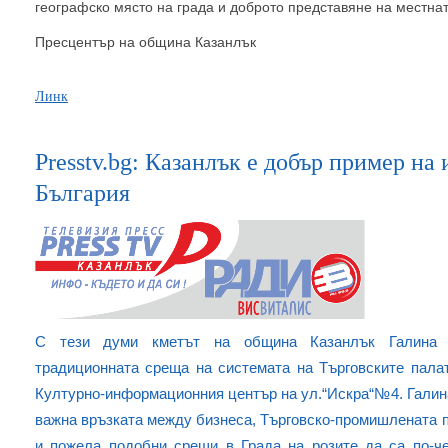
географско място на града и доброто представяне на местнат
Пресцентър на община Казанлък
Линк
Presstv.bg: Казанлък е добър пример на
България
С тези думи кметът на община Казанлък Галина С
традиционната среща на системата на Търговските палат
Културно-информационния център на ул.“Искра“№4. Галин
важна връзката между бизнеса, Търговско-промишлената 
и пожела подобни срещи в Града на розите да са по-че