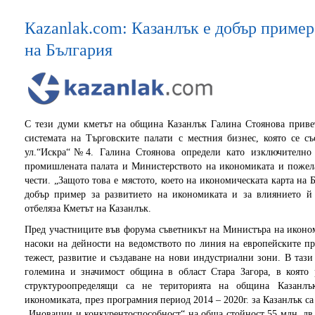
Кazanlak.com: Казанлък е добър пример
на България
С тези думи кметът на община Казанлък Галина Стоянова приве
системата на Търговските палати с местния бизнес, която се 
ул.“Искра“№4. Галина Стоянова определи като изключително 
промишлената палата и Министерството на икономиката и пожела
чести. „Защото това е мястото, което на икономическата карта на 
добър пример за развитието на икономиката и за влиянието й
отбеляза Кметът на Казанлък.
Пред участниците във форума съветникът на Министъра на икон
насоки на дейности на ведомството по линия на европейските пр
тежест, развитие и създаване на нови индустриални зони. В тази
големина и значимост община в област Стара Загора, в която 
структуроопределящи са не територията на община Казанлъ
икономиката, през програмния период 2014 – 2020г. за Казанлък с
„Иновации и конкурентоспособност“ на обща стойност 55 млн. лв.