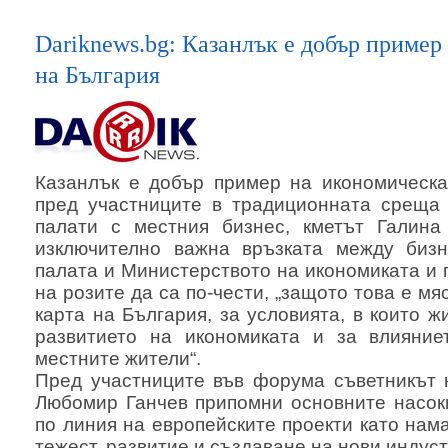
Dariknews.bg: Казанлък е добър пример
на България
Казанлък е добър пример на икономическа
пред участниците в традиционната среща 
палати с местния бизнес, кметът Галина
изключително важна връзката между бизн
палата и Министерството на икономиката и
на розите да са по-чести, „защото това е мя
карта на България, за условията, в които 
развитието на икономиката и за влияни
местните жители“.
Пред участниците във форума съветникът 
Любомир Ганчев припомни основните насок
по линия на европейските проекти като на
тежест, развитие и създаване на нови индус