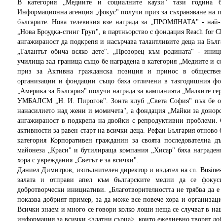
В категория „Медиите и социалните каузи" тази година 
Информационна агенция „фокус" получи приз за съхраняване на п
българите. Нова телевизия взе награда за „ПРОМЯНАТА" - най-
„Нова Броудка-стинг Груп", в партньорство с фондация Reach for C
ангажираност да подкрепя и насърчава талантливите деца на Бълг
„Талантът обича всяко дете". „Прозорец към родината" - ини
училища зад граница също бе наградена в категория „Медиите и с
приз за Активна гражданска позиция и принос в обществен
организации и фондации също бяха отличени в тазгодишния фор
„Америка за България" получи награда за кампанията „Малките гер
УМБАЛСМ „Н. И. Пирогов". Зонта клуб „Света София" пък бе от
нанасилието над жени и момичета", а фондация „Майки за донорс
ангажираност в подкрепа на двойки с репродуктивни проблеми. 
активности за равен старт на всички деца. Рефан България отново
категория Корпоративен гражданин за своята последователна д
майонеза „Краси" и бутилираща компания „Хисар" бяха наградени
хора с увреждания „Светът е за всички".
Даниел Димитров, изпълнителен директор и издател на cn. Busines
залата и отправи апел към българските медии да се фокус
добротворчески инициативи. „Благотворителността не трябва да е 
показва добрият пример, за да може все повече хора и организац
Всички знаем и много се говори колко лоши неща се случват в наш
информация за всички <златни сърца>, които ежедневно творят до