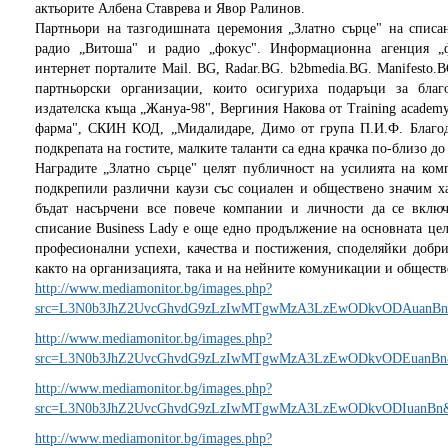
актьорите Албена Ставрева и Явор Ралинов.
Партньори на тазгодишната церемония „Златно сърце" на списа
радио „Витоша" и радио „фокус". Информационна агенция „
интернет порталите Mail. BG, Radar.BG. b2bmedia.BG. Manifesto.
партньорски организации, които осигуриха подаръци за бла
издателска къща „Жануа-98", Вергиния Накова от Training academ
фарма", СКИН КОД, „Мидалидаре, Димо от група П.И.Ф. Благода
подкрепата на гостите, малките таланти са една крачка по-близо до
Наградите „Златно сърце" целят публичност на усилията на ко
подкрепили различни каузи със социален и обществено значим ха
бъдат насърчени все повече компании и личности да се вклю
списание Business Lady е още едно продължение на основната цел
професионални успехи, качества и постижения, споделяйки добр
както на организацията, така и на нейните комуникации и обществ
http://www.mediamonitor.bg/images.php?
src=L3N0b3JhZ2UvcGhvdG9zLzIwMTgwMzA3LzEwODkvODAuanBn&data
http://www.mediamonitor.bg/images.php?
src=L3N0b3JhZ2UvcGhvdG9zLzIwMTgwMzA3LzEwODkvODEuanBn&dat
http://www.mediamonitor.bg/images.php?
src=L3N0b3JhZ2UvcGhvdG9zLzIwMTgwMzA3LzEwODkvODIuanBn&dat
http://www.mediamonitor.bg/images.php?