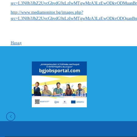
src=L3N0b3JhZ2UvcGhvdG9zLzIwMTgwMzA3LzEwODkvODMuanBn&data
http://www.mediamonitor.bg/images.php?
src=L3N0b3JhZ2UvcGhvdG9zLzIwMTgwMzA3LzEwODkvODQuanBn&dat
Назад