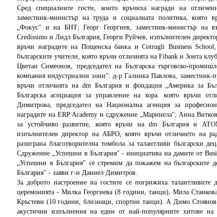
Сред специалните гости, които връчиха награди на отличен
заместник-министър на труда и социалната политика, която 
„Фокус" и на БНТ; Георг Георгиев, заместник-министър на в
Credissimo и Лидл България; Георги Руйчев, изпълнителен директо
връчи наградите на Пощенска банка и Cotrugli Business School
българските учители, която връчи отличията на Fibank и Зонта клу
Цветан Симеонов, председател на Българска търговско-промишл
компания индустриални зони": д-р Галинка Павлова, заместник-пр
връчи отличията на dm България и фондация „Америка за Бълг
Българска асоциация за управление на хора. която връчи о
Димитрова, председател на Национална агенция за професион
наградите на ERP Academy и сдружение „Маринела"; Анна Витко
за устойчиво развитие, която връчи на dm България и А
изпълнителен директор на АБРО, която връчи отличието на ра
разиграна благотворителна томбола за талантливи български дец
Сдружение „Успешни в България" - инициатива на дамите от Busin
„Успешни в България" се стремим да покажем на българските д
България" - заяви г-н Даниел Димитров.
За доброто настроение на гостите се погрижиха талантливите 
церемонията - Милка Георгиева (8 години, танци), Мила Станков
Кръстеви (10 години, близнаци, спортни танци). А Димо Стоянов 
акустични изпълнения на едни от най-популярните хитове на 