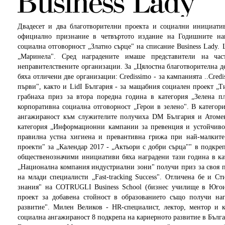
Двадесет и два благотворителни проекта и социални инициати
официално признание в четвъртото издание на Годишните наг
социална отговорност „Златно сърце" на списание Business Lady. 
„Маринела". Сред наградените имаше представители на час
неправителствените организации. За „Цялостна благотворителна д
бяха отличени две организации: Credissimo - за кампанията ..Cred
първи", както и LidI България - за мащабния социален проект „Т
грабнаха приз за втора поредна година в категория „Зелена п
корпоративна социална отговорност „Герои в зелено". В категор
ангажираност към служителите получиха DM България и Атоме
категория „Информационни кампании за превенция и устойчивос
правилна устна хигиена и превантивна грижа при най-малките.
проекти" за „Календар 2017 - „Актьори с добри сърца"" в подкре
общественозначими инициативи бяха наградени тази година в кат
„Национална компания индустриални зони" получи приз за своя п
на млади специалисти „Fast-tracking Success". Отличена бе и С
знания" на COTRUGLI Business School (бизнес училище в Югои
проект за добавена стойност в образованието също получи наг
развитие". Милен Великов - HR-специалист, лектор, ментор и к
социална ангажираност 8 подкрепа на кариерното развитие в Бълга