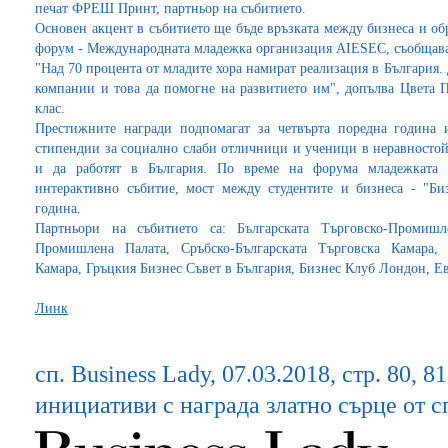
печат ФРЕШ Принт, партньор на събитието.
Основен акцент в събитието ще бъде връзката мeжду бизнеса и об
форум - Международната младежка организация AIESEC, съобща
"Над 70 процента от младите хора намират реализация в България. 
компании и това да помогне на развитието им", допълва Цвета 
клас.
Престижните награди подпомагат за четвърта поредна година 
стипендии за социално слаби отличници и ученици в неравностойн
и да работят в България. По време на форума младежката 
интерактивно събитие, мост между студентите и бизнеса - "Би
година.
Партньори на събитието са: Българската Търговско-Промишл
Промишлена Палата, Сръбско-Българската Търговска Камара, Т
Камара, Гръцкия Бизнес Съвет в България, Бизнес Клуб Лондон, Е
Линк
сп. Business Lady, 07.03.2018, стр. 80, 8
инициативи с награда златно сърце от с