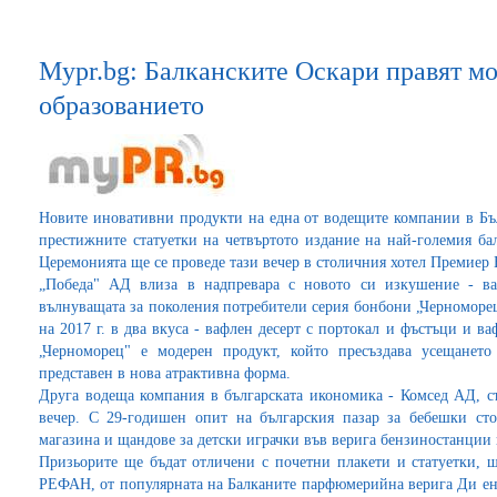
Mypr.bg: Балканските Оскари правят м
образованието
Новите иновативни продукти на една от водещите компании в Бъл
престижните статуетки на четвъртото издание на най-големия бал
Церемонията ще се проведе тази вечер в столичния хотел Премиер 
„Победа" АД влиза в надпревара с новото си изкушение - ва
вълнуващата за поколения потребители серия бонбони „Черноморец
на 2017 г. в два вкуса - вафлен десерт с портокал и фъстъци и ва
„Черноморец" е модерен продукт, който пресъздава усещането
представен в нова атрактивна форма.
Друга водеща компания в българската икономика - Комсед АД, съ
вечер. С 29-годишен опит на българския пазар за бебешки ст
магазина и щандове за детски играчки във верига бензиностанции 
Призьорите ще бъдат отличени с почетни плакети и статуетки, 
РЕФАН, от популярната на Балканите парфюмерийна верига Ди енд