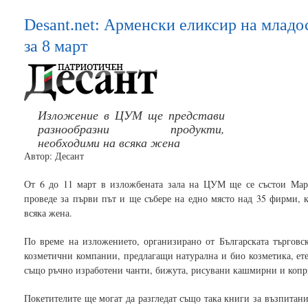
Desant.net: Арменски еликсир на младос
за 8 март
Изложение в ЦУМ ще представи
разнообразни продукти,
необходими на всяка жена
Автор: Десант
От 6 до 11 март в изложбената зала на ЦУМ ще се състои Март
проведе за първи път и ще събере на едно място над 35 фирми, 
всяка жена.
По време на изложението, организирано от Българската търговс
козметични компании, предлагащи натурална и био козметика, ет
също ръчно изработени чанти, бижута, рисувани кашмирни и коп
Покетителите ще могат да разгледат също така книги за възпитани