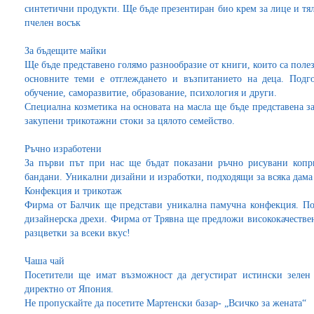
синтетични продукти. Ще бъде презентиран био крем за лице и тя
пчелен восък
За бъдещите майки
Ще бъде представено голямо разнообразие от книги, които са полез
основните теми е отглеждането и възпитанието на деца. Подг
обучение, саморазвитие, образование, психология и други.
Специална козметика на основата на масла ще бъде представена з
закупени трикотажни стоки за цялото семейство.
Ръчно изработени
За първи път при нас ще бъдат показани ръчно рисувани ко
бандани. Уникални дизайни и изработки, подходящи за всяка дама
Конфекция и трикотаж
Фирма от Балчик ще представи уникална памучна конфекция. По
дизайнерска дрехи. Фирма от Трявна ще предложи висококачествен
разцветки за всеки вкус!
Чаша чай
Посетители ще имат възможност да дегустират истински зелен 
директно от Япония.
Не пропускайте да посетите Мартенски базар- „Всичко за жената“