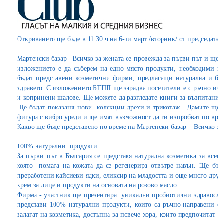
Откриването ще бъде в 11.30 ч на 6-ти март /вторник/ от председа
Мартенски базар –Всичко за жената се провежда за първи път и ще
изложението е да съберем на едно място продукти, необходими
бъдат представени козметични фирми, предлагащи натурална и б
здравето. С изложението БТПП ще зарадва посетителите с ръчно 
и копринени шалове. Ще можете да разгледате книги за възпитани
Ще бъдат показани нови колекции дрехи и трикотаж. Дамите ще
фигура с вибро уреди и ще имат възможност да ги изпробват по вр
Какво ще бъде представено по време на Мартенски базар – Всичко 
100% натурални продукти
За първи път в България се представя натурална козметика за вс
която помага на кожата да се регенерира отвътре навън. Ще б
преработени кайсиеви ядки, еликсир на младостта и още много д
крем за лице и продукти на основата на розово масло.
Фирма - участник ще презентира уникални пробиотични здравос
представи 100% натурални продукти, които са ръчно направени с
залагат на козметика, достъпна за повече хора, които предпочитат