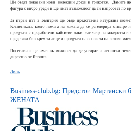
Ще бъдат показани нови колекции дрехи и трикотаж. Дамите ще
фигура с вибро уреди и ще имат възможност да ги изпробват по вр
За първи път в България ще бъде представена натурална козме
Козметиката, която помага на кожата да се регенерира отвътре 
продукти с преработени кайсиеви ядки, еликсир на младостта 
представи био крем за лице и продукти на основата на розово масл
Посетители ще имат възможност да дегустират и истински зелен 
директно от Япония.
Линк
Business-club.bg: Предстои Мартенски
ЖЕНАТА