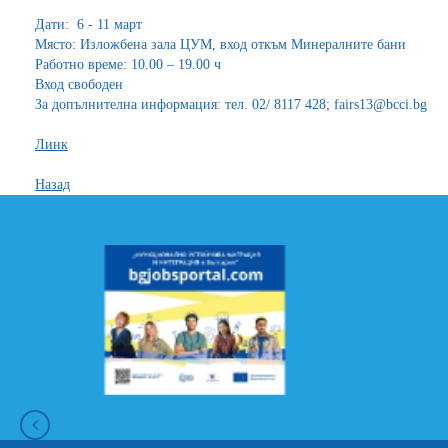
Дати: 6 - 11 март
Място: Изложбена зала ЦУМ, вход откъм Минералните бани
Работно време: 10.00 – 19.00 ч
Вход свободен
За допълнителна информация: тел. 02/ 8117 428; fairs13@bcci.bg
Линк
Назад