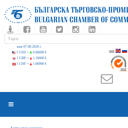
към 07.08.2026 г.
1 USD =
0.86690 €
1 GBP =
1.16600 €
1 CHF =
1.06990 €