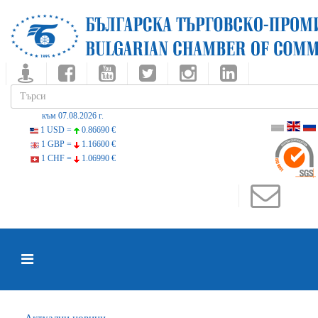
към 07.08.2026 г.
1 USD =
0.86690 €
1 GBP =
1.16600 €
1 CHF =
1.06990 €