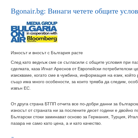
Bgonair.bg: Винаги четете общите усло
Износът и вносът с България расте
След като веднъж сме се съгласили с общите условия при па
сделката, каза Игнат Ареснов от Европейски потребителски ц
изискваме, когато сме в чужбина, информация на език, който
също има много особености, за които трявба да следим, особ
извън ЕС.
От друга страна БТПП отчита все по-добри данни за българс
износът от страната ни за послените десет години е двойно 
Български стоки заминават осново за Германия, Турция, Итал
пазара не само като цена, а и като качество.