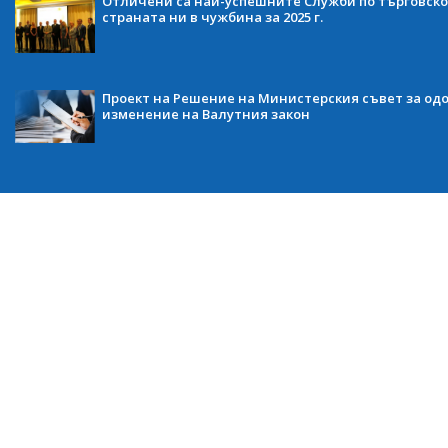
Отличени са най-успешните Служби по търговско
страната ни в чужбина за 2025 г.
Проект на Решение на Министерския съвет за одо
изменение на Валутния закон