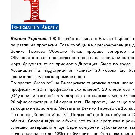
Велико Търново.
190 безработни лица от Велико Търново
по различни професии. Това съобщи на пресконференция ди
Велико Търново Обрешко Нечев, предаде репортер н
Обученията ще се провеждат по проекти на социални партнь
март. Документите се приемат в Дирекция „Бюро по труда“.
Асоциация на индустриалния капитал 20 човека ще бъд
хранително-вкусовата промишленост.
По проект „Cross be” на Българската търговско промишлена
професии – 20 в професията „хотелиери“, 20 оператори 
„Обучение и заетост“ на Българската стопанска камара 34 ч
20 офис секретари и 14 охранители. По проект „Ние също м
за социални асистенти. Местата за Велико Търново са 15, за 
По проект „Хоризонти“ на КТ „Подкрепа“ ще бъдат обучени 
обекти“. Според вида на обучението то ще продължи в рамк
успешно завършилите ще бъде осигурена субсидирана за
Нечев посочи, че до 40% от обучените ще бъдат включени 