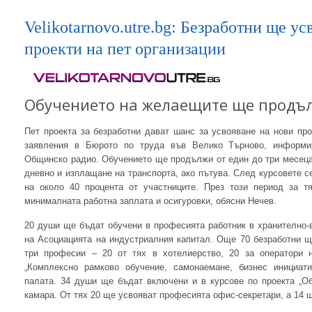
Velikotarnovo.utre.bg: Безработни ще у
проекти на пет организации
Обучението на желаещите ще продъл
Пет проекта за безработни дават шанс за усвояване на нови пр
заявления в Бюрото по труда във Велико Търново, информи
Общинско радио. Обучението ще продължи от един до три месеца
дневно и изплащане на транспорта, ако пътува. След курсовете 
на около 40 процента от участниците. През този период за т
минималната работна заплата и осигуровки, обясни Нечев.
20 души ще бъдат обучени в професията работник в хранително-в
на Асоциацията на индустриалния капитал. Още 70 безработни щ
три професии – 20 от тях в хотелиерство, 20 за оператори 
„Комплексно рамково обучение, самонаемане, бизнес инициати
палата. 34 души ще бъдат включени и в курсове по проекта „Об
камара. От тях 20 ще усвояват професията офис-секретари, а 14 щ