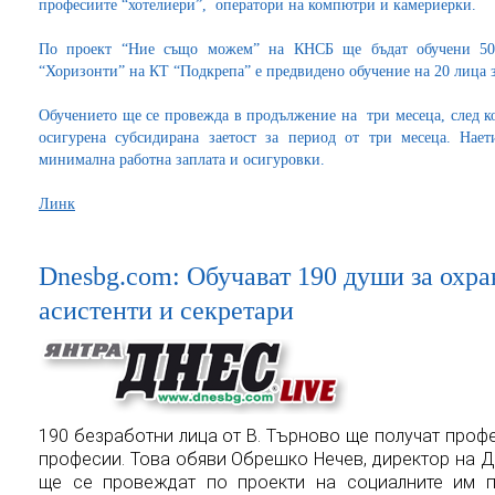
професиите “хотелиери”, оператори на компютри и камериерки.
По проект “Ние също можем” на КНСБ ще бъдат обучени 50 
“Хоризонти” на КТ “Подкрепа” е предвидено обучение на 20 лица з
Обучението ще се провежда в продължение на три месеца, след к
осигурена субсидирана заетост за период от три месеца. Нае
минимална работна заплата и осигуровки.
Линк
Dnesbg.com: Обучават 190 души за охра
асистенти и секретари
190 безработни лица от В. Търново ще получат проф
професии. Това обяви Обрешко Нечев, директор на Д
ще се провеждат по проекти на социалните им п