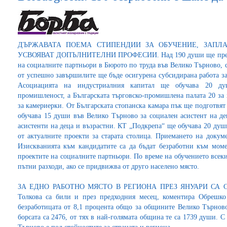
ДЪРЖАВАТА ПОЕМА СТИПЕНДИИ ЗА ОБУЧЕНИЕ, ЗАПЛ
УСВОЯВАТ ДОПЪЛНИТЕЛНИ ПРОФЕСИИ. Над 190 души ще премина
на социалните партньори в Бюрото по труда във Велико Търново, 
от успешно завършилите ще бъде осигурена субсидирана работа за
Асоциацията на индустриалния капитал ще обучава 20 ду
промишленост, а Българската търговско-промишлена палата 20 за 
за камериерки. От Българската стопанска камара пък ще подготвя
обучава 15 души във Велико Търново за социален асистент на де
асистенти на деца и възрастни. КТ „Подкрепа“ ще обучава 20 души
от актуалните проекти за старата столица. Приемането на докум
Изискванията към кандидатите са да бъдат безработни към момен
проектите на социалните партньори. По време на обучението всеки 
пътни разходи, ако се придвижва от друго населено място.
ЗА ЕДНО РАБОТНО МЯСТО В РЕГИОНА ПРЕЗ ЯНУАРИ СА 
Толкова са били и през предходния месец, коментира Обрешко
безработицата от 8,1 процента общо за общините Велико Търново
борсата са 2476, от тях в най-голямата община те са 1739 души. 