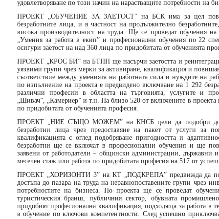
удовлетворяване по този начин на нарастващите потребности на би
ПРОЕКТ „ОБУЧЕНИЕ ЗА ЗАЕТОСТ" на БСК има за цел повиш
безработните лица, и в частност на продължително безработните,
висока производителност на труда. Ще се проведат обучения на
„Умения за работа в екип” и професионални обучения по 22 спе
осигури заетост на над 360 лица по придобитата от обученията про
ПРОЕКТ „КРОС БИ” на БТПП ще насърчи заетостта и реинтеграцият
уязвими групи чрез мерки за активиране, квалификация и повишав
съответствие между уменията на работната сила и нуждите на раб
по изпълнение на проекта е предвидено включване на 1 292 безр
различни професии в областта на търговията, услугите и про
„Шивач”, „Камериер” и т.н. На близо 520 от включените в проекта
по придобитата от обученията професия.
ПРОЕКТ „НИЕ СЪЩО МОЖЕМ” на КНСБ цели да подобри достъ
безработни лица чрез предоставяне на пакет от услуги за по
квалификацията с оглед подобряване пригодността и адаптивно
безработни ще се включат в професионални обучения и ще пов
заявени от работодатели – общински администрации, държавни и
месечен стаж или работа по придобитата професия на 517 от успе
ПРОЕКТ „ХОРИЗОНТИ 3” на КТ „ПОДКРЕПА” предвижда да пови
достъпа до пазара на труда на неравнопоставените групи чрез ин
потребностите на бизнеса. По проекта ще се проведат обучен
туристическия бранш, публичния сектор, обувната промишле
придобият професионална квалификация, подходяща за работа в тез
в обучение по ключови компетентности. След успешно приключва