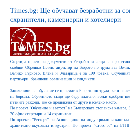
Times.bg: Ще обучават безработни за с
охранители, камериерки и хотелиери
Стартира прием на документи от безработни лица за професио
съобщи Обрешко Нечев, директор на Бюрото по труда във Велик
Велико Търново, Елена и Златарица е за 190 човека. Обучения
партньори. браншови организации и синдикати.
Заявленията за обучение се приемат в Бюрото по труда, като изис
на борсата. Обучението също ще бъде платено, всеки одобрен ще
пътните разходи, ако се предвижва от друго населено място.
По проект “Обучение и заетост” на Българската стопанска камара, 
20 офис секретари и 14 охранители.
По проекта “Рестарт” на Асоциацията на индустриалния капитал
хранително-вкусовата индустрия. По проект “Cross be” на БТ