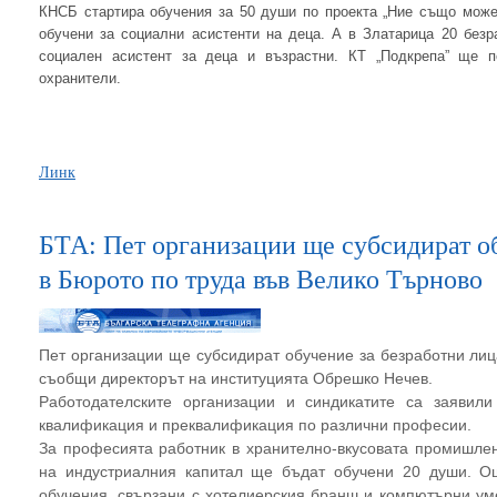
КНСБ стартира обучения за 50 души по проекта „Ние също може
обучени за социални асистенти на деца. А в Златарица 20 без
социален асистент за деца и възрастни. КТ „Подкрепа” ще п
охранители.
Линк
БТА: Пет организации ще субсидират об
в Бюрото по труда във Велико Търново
Пет организации ще субсидират обучение за безработни лиц
съобщи директорът на институцията Обрешко Нечев.
Работодателските организации и синдикатите са заявил
квалификация и преквалификация по различни професии.
За професията работник в хранително-вкусовата промишлен
на индустриалния капитал ще бъдат обучени 20 души. О
обучения, свързани с хотелиерския бранш и компютърни уме