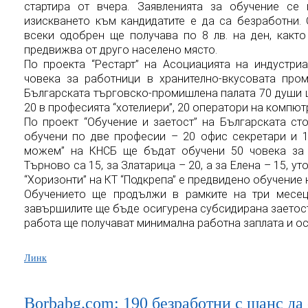
стартира от вчера. Заявленията за обучение се
изискването към кандидатите е да са безработни.
всеки одобрен ще получава по 8 лв. на ден, както
предвижва от друго населено място.
По проекта “Рестарт” на Асоциацията на индустри
човека за работници в хранително-вкусовата пром
Българската търговско-промишлена палата 70 души 
20 в професията “хотелиери”, 20 оператори на компют
По проект “Обучение и заетост” на Българската ст
обучени по две професии – 20 офис секретари и 1
можем” на КНСБ ще бъдат обучени 50 човека за с
Търново са 15, за Златарица – 20, а за Елена – 15, у
“Хоризонти” на КТ “Подкрепа” е предвидено обучение н
Обучението ще продължи в рамките на три месец
завършилите ще бъде осигурена субсидирана заетост 
работа ще получават минимална работна заплата и ос
Линк
Borbabg.com: 190 безработни с шанс да