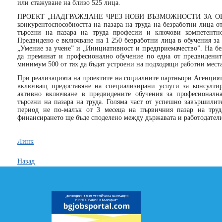
или стажуване на близо 525 лица.
ПРОЕКТ „НАДГРАЖДАНЕ ЧРЕЗ НОВИ ВЪЗМОЖНОСТИ ЗА ОБУ
конкурентоспособността на пазара на труда на безработни лица о
търсени на пазара на труда професии и ключови компетентно
Предвидено е включване на 1 250 безработни лица в обучения за
„Умение за учене” и „Инициативност и предприемачество”. На бе
да преминат и професионално обучение по една от предвидени
минимум 500 от тях да бъдат устроени на подходящи работни места
При реализацията на проектите на социалните партньори Агенцият
включващ предоставяне на специализирани услуги за консулти
активно включване в предвидените обучения за професионалн
търсени на пазара на труда. Голяма част от успешно завършилит
период не по-малък от 3 месеца на първичния пазар на труд
финансирането ще бъде споделено между държавата и работодатели
Линк
Назад