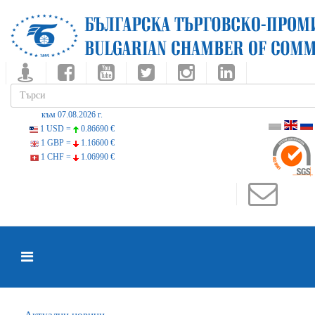
към 07.08.2026 г.
1 USD =
0.86690 €
1 GBP =
1.16600 €
1 CHF =
1.06990 €