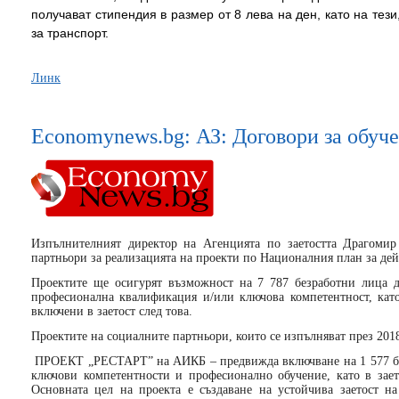
получават стипендия в размер от 8 лева на ден, като на тези
за транспорт.
Линк
Economynews.bg: АЗ: Договори за обуче
Изпълнителният директор на Агенцията по заетостта Драгомир
партньори за реализацията на проекти по Националния план за дейс
Проектите ще осигурят възможност на 7 787 безработни лица д
професионална квалификация и/или ключова компетентност, ка
включени в заетост след това.
Проектите на социалните партньори, които се изпълняват през 2018 
ПРОЕКТ „РЕСТАРТ” на АИКБ – предвижда включване на 1 577 без
ключови компетентности и професионално обучение, като в зае
Основната цел на проекта е създаване на устойчива заетост н