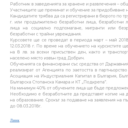
Работник в заведенията за хранене и развлечения – общ
Участниците ще преминат и обучение за придобиване н
Кандидатите трябва да са регистрирани в бюрото по тр
г. или продължително безработни лица, безработни 
лица на социално подпомагане, мигранти или без
безработни с трайни увреждания.
Курсовете ще се проведат в периода март – май 2018г
12.03.2018 г. По време на обучението на курсистите 
на 8 лв. за всеки присъствен ден, както и транспор
населено място извън град Добрич.
Обученията са финансирани със средства от Държавния
реализират от Агенцията по заетостта в партньорство
Асоциация на Индустриалния Капитал в България, Бъл
Българска Стопанска Камара и КТ „Подкрепа”.
На минимум 40% от обучените лица ще бъде предложен
Необходимо е безработните да представят копие на д
на образование. Срокът за подаване на заявления на п
до 08.03.2018г.
Линк