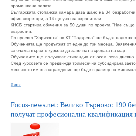
промишлена палата.
Българската стопанска камара дава шанс на 34 безработни
офис-секретари, а 14 ще учат за охранители.
КНСБ стартира обучения за 50 души по проекта "Ние също 
възрастни.
По проекта "Хоризонти" на КТ "Подкрепа" ще бъдат подготвен
Обученията ще продължат от един до три месеца. Заявления
се очаква първите курсове да започнат в средата на март.
Обучаемите ще получават стипендия от осем лева дневно и
След курсовете се предвижда тримесечна субсидирана заетос
месечното им възнаграждение ще бъде в размер на минималн
Линк
Focus-news.net: Велико Търново: 190 бе
получат професионална квалификация 