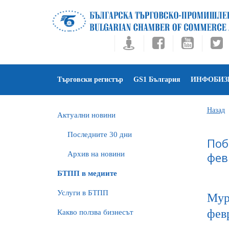
Търговски регистър
GS1 България
ИНФОБИЗ
Назад
Актуални новини
Последните 30 дни
Поб
Архив на новини
фев
БTПП в медиите
Услуги в БТПП
Mypr
фев
Какво ползва бизнесът