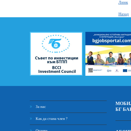
Линк
Назад
МОБИ
За нас
БГ БА
Как да стана член ?
Отзиви