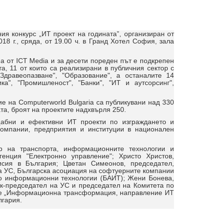
ия конкурс „ИТ проект на годината”, организиран от
8 г., сряда, от 19.00 ч. в Гранд Хотел София, зала
а от ICT Media и за десети пореден път е подкрепен
, 11 от които са реализирани в публичния сектор с
Здравеопазване", "Образование", а останалите 14
ка", "Промишленост", "Банки", "ИТ и аутсорсинг",
ие на Computerworld Bulgaria са публикувани над 330
ата, броят на проектите надхвърля 250.
щабни и ефективни ИТ проекти по изграждането и
омпании, предприятия и институции в национален
р на транспорта, информационните технологии и
енция "Електронно управление"; Христо Христов,
исия в България; Цветан Симеонов, председател,
а УС, Българска асоциация на софтуерните компании
по информационни технологии (БАИТ); Жени Бонева,
ик-председател на УС и председател на Комитета по
ние „Информационна трансформация, направление ИТ
лгария.