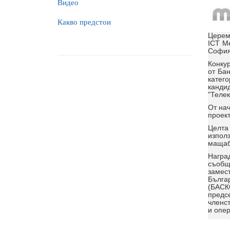
Видео
Какво предстои
Церемо
ICT Me
София
Конкур
от Ба
катег
канди
"Телек
Oт нач
проект
Целта
изпол
мащаб 
Награ
съобщ
замес
Бълга
(БАСК
предс
членс
и опер