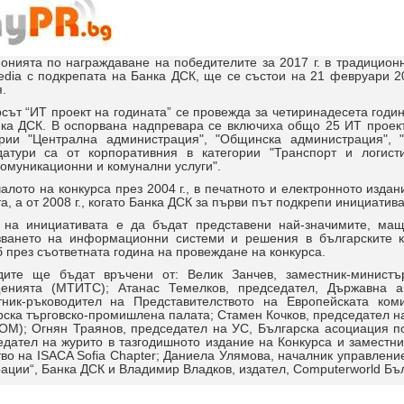
нията по награждаване на победителите за 2017 г. в традиционн
dia с подкрепата на Банка ДСК, ще се състои на 21 февруари 201
.
сът “ИТ проект на годината” се провежда за четиринадесета годин
нка ДСК. В оспорвана надпревара се включиха общо 25 ИТ проекта
ории "Централна администрация", "Общинска администрация", "
датури са от корпоративния в категории "Транспорт и логисти
омуникационни и комунални услуги".
алото на конкурса през 2004 г., в печатното и електронното издан
а, а от 2008 г., когато Банка ДСК за първи път подкрепи инициатив
 на инициативата е да бъдат представени най-значимите, ма
зването на информационни системи и решения в българските к
през съответната година на провеждане на конкурса.
дите ще бъдат връчени от: Велик Занчев, заместник-министъ
енията (МТИТС); Атанас Темелков, председател, Държавна аг
тник-ръководител на Представителството на Европейската ком
рска търговско-промишлена палата; Стамен Кочков, председател н
ОМ); Огнян Траянов, председател на УС, Българска асоциация 
едател на журито в тазгодишното издание на Конкурса и заместн
тво на ISACA Sofia Chapter; Даниела Улямова, началник управле
ации“, Банка ДСК и Владимир Владков, издател, Computerworld Бъ