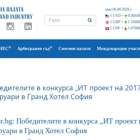
към 06.08.2026 г.
1 USD =
0.86640
1 GBP =
1.16680
1 CHF =
1.07000
®
®
НЕС
Арбитражен съд
Смесени палати
Международни участ
едителите в конкурса „ИТ проект на 2017
руари в Гранд Хотел София
.bg: Победителите в конкурса „ИТ проект н
руари в Гранд Хотел София