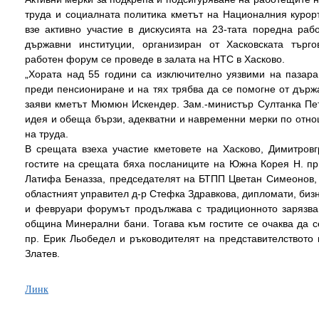
труда и социалната политика кметът на Националния кур
взе активно участие в дискусията на 23-тата поредна ра
държавни институции, организиран от Хасковската търго
работен форум се проведе в залата на НТС в Хасково.
„Хората над 55 години са изключително уязвими на пазара
преди пенсиониране и на тях трябва да се помогне от държ
заяви кметът Мюмюн Искендер. Зам.-министър Султанка Пет
идея и обеща бързи, адекватни и навременни мерки по отно
на труда.
В срещата взеха участие кметовете на Хасково, Димитро
гостите на срещата бяха посланиците на Южна Корея Н. пр
Латифа Беназза, председателят на БТПП Цветан Симеонов, 
областният управител д-р Стефка Здравкова, дипломати, биз
и февруари форумът продължава с традиционното зарязва
община Минерални бани. Тогава към гостите се очаква да 
пр. Ерик Льобедел и ръководителят на представителството
Златев.
Линк