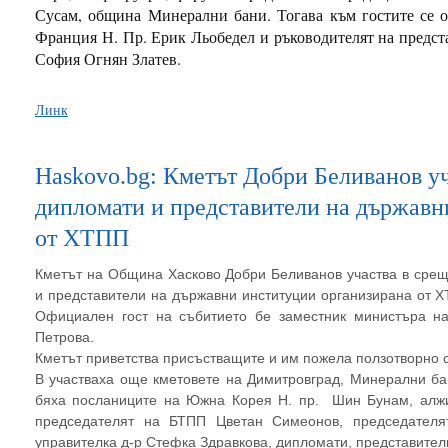
Сусам, община Минерални бани. Тогава към гостите се о
Франция Н. Пр. Ерик Льобедел и ръководителят на предст
София Огнян Златев.
Линк
Haskovo.bg: Кметът Добри Беливанов уч
дипломати и представители на държавн
от ХТПП
Кметът на Община Хасково Добри Беливанов участва в срещ
и представители на държавни институции организирана от Х
Официален гост на събитието бе заместник министъра на
Петрова.
Кметът приветства присъстващите и им пожела ползотворно
В участваха още кметовете на Димитровград, Минерални ба
бяха посланиците на Южна Корея Н. пр. Шин Бунам, алжи
председателят на БТПП Цветан Симеонов, председателя
управителка д-р Стефка Здравкова, дипломати, представител