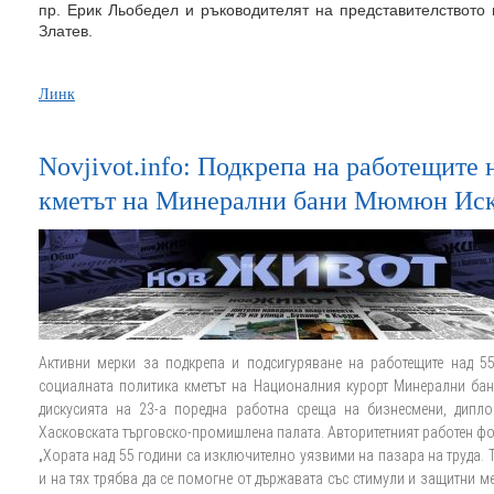
пр. Ерик Льобедел и ръководителят на представителството
Златев.
Линк
Novjivot.info: Подкрепа на работещите 
кметът на Минерални бани Мюмюн Ис
Активни мерки за подкрепа и подсигуряване на работещите над 55
социалната политика кметът на Националния курорт Минерални бан
дискусията на 23-а поредна работна среща на бизнесмени, дипло
Хасковската търговско-промишлена палата. Авторитетният работен фор
„Хората над 55 години са изключително уязвими на пазара на труда. Т
и на тях трябва да се помогне от държавата със стимули и защитни 