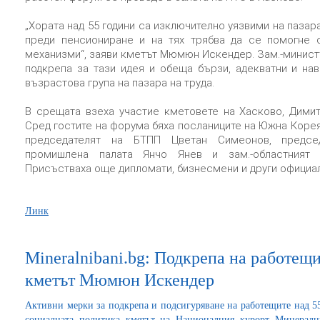
„Хората над 55 години са изключително уязвими на пазара
преди пенсиониране и на тях трябва да се помогне 
механизми“, заяви кметът Мюмюн Искендер. Зам.-минист
подкрепа за тази идея и обеща бързи, адекватни и на
възрастова група на пазара на труда.
В срещата взеха участие кметовете на Хасково, Димит
Сред гостите на форума бяха посланиците на Южна Коре
председателят на БТПП Цветан Симеонов, председ
промишлена палата Янчо Янев и зам.-областният 
Присъстваха още дипломати, бизнесмени и други официал
Линк
Мineralnibani.bg: Подкрепа на работещ
кметът Мюмюн Искендер
Активни мерки за подкрепа и подсигуряване на работещите над 55
социалната политика кметът на Националния курорт Минерал