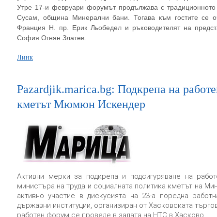
Утре 17-и февруари форумът продължава с традиционното 
Сусам, община Минерални бани. Тогава към гостите се о
Франция Н. пр. Ерик Льобедел и ръководителят на предст
София Огнян Златев.
Линк
Pazardjik.marica.bg: Подкрепа на работ
кметът Мюмюн Искендер
Активни мерки за подкрепа и подсигуряване на работе
министъра на труда и социалната политика кметът на М
активно участие в дискусията на 23-а поредна работ
държавни институции, организиран от Хасковската търго
работен форум се проведе в залата на НТС в Хасково.