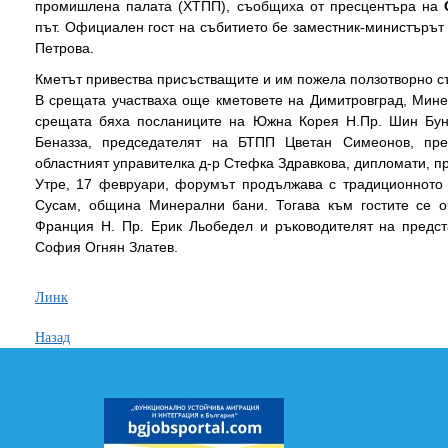
промишлена палата (ХТПП), съобщиха от пресцентъра на
път. Официален гост на събитието бе заместник-министърът
Петрова.
Кметът привества присъстващите и им пожела ползотворно с
В срещата участваха още кметовете на Димитровград, Мине
срещата бяха посланиците на Южна Корея Н.Пр. Шин Бун
Беназза, председателят на БТПП Цветан Симеонов, пре
областният управителка д-р Стефка Здравкова, дипломати, п
Утре, 17 февруари, форумът продължава с традиционното 
Сусам, община Минерални бани. Тогава към гостите се о
Франция Н. Пр. Ерик Льобедел и ръководителят на предст
София Огнян Златев.
Линк
Назад