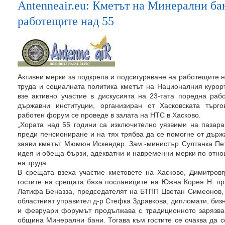
Antenneair.eu: Кметът на Минерални ба
работещите над 55
Активни мерки за подкрепа и подсигуряване на работещите н
труда и социалната политика кметът на Националния кур
взе активно участие в дискусията на 23-тата поредна ра
държавни институции, организиран от Хасковската търго
работен форум се проведе в залата на НТС в Хасково.
„Хората над 55 години са изключително уязвими на пазара
преди пенсиониране и на тях трябва да се помогне от държ
заяви кметът Мюмюн Искендер. Зам.-министър Султанка Пет
идея и обеща бързи, адекватни и навременни мерки по отно
на труда.
В срещата взеха участие кметовете на Хасково, Димитро
гостите на срещата бяха посланиците на Южна Корея Н. пр
Латифа Беназза, председателят на БТПП Цветан Симеонов, 
областният управител д-р Стефка Здравкова, дипломати, биз
и февруари форумът продължава с традиционното зарязва
община Минерални бани. Тогава към гостите се очаква да 