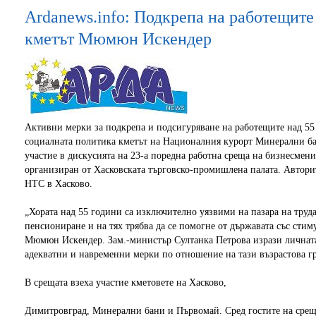
Аrdanews.info: Подкрепа на работещите
кметът Мюмюн Искендер
Активни мерки за подкрепа и подсигуряване на работещите над 55 
социалната политика кметът на Националния курорт Минерални б
участие в дискусията на 23-а поредна работна среща на бизнесме
организиран от Хасковската търговско-промишлена палата. Авторит
НТС в Хасково.
„Хората над 55 години са изключително уязвими на пазара на труда
пенсиониране и на тях трябва да се помогне от държавата със сти
Мюмюн Искендер. Зам.-министър Султанка Петрова изрази личната 
адекватни и навременни мерки по отношение на тази възрастова гр
В срещата взеха участие кметовете на Хасково,
Димитровград, Минерални бани и Първомай. Сред гостите на срещ