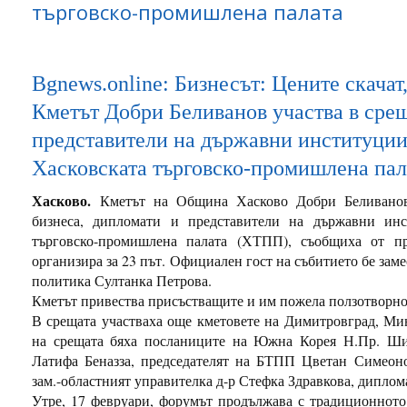
търговско-промишлена палата
Bgnews.online: Бизнесът: Цените скача
Кметът Добри Беливанов участва в срещ
представители на държавни институции
Хасковската търговско-промишлена пал
Хасково.
Кметът на Община Хасково Добри Беливанов
бизнеса, дипломати и представители на държавни инс
търговско-промишлена палата (ХТПП), съобщиха от п
организира за 23 път. Официален гост на събитието бе зам
политика Султанка Петрова.
Кметът привества присъстващите и им пожела ползотворно
В срещата участваха още кметовете на Димитровград, Ми
на срещата бяха посланиците на Южна Корея Н.Пр. Ши
Латифа Беназза, председателят на БТПП Цветан Симеон
зам.-областният управителка д-р Стефка Здравкова, диплом
Утре, 17 февруари, форумът продължава с традиционното 