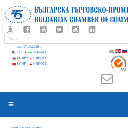
към 07.08.2026 г.
1 USD =
0.86690 €
1 GBP =
1.16600 €
1 CHF =
1.06990 €