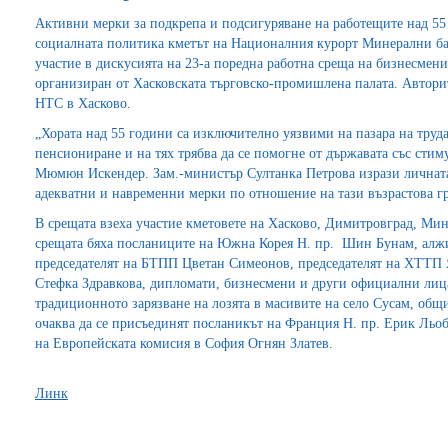
Активни мерки за подкрепа и подсигуряване на работещите над 55 
социалната политика кметът на Националния курорт Минерални б
участие в дискусията на 23-а поредна работна среща на бизнесме
организиран от Хасковската търговско-промишлена палата. Авторит
НТС в Хасково.
„Хората над 55 години са изключително уязвими на пазара на труда
пенсиониране и на тях трябва да се помогне от държавата със сти
Мюмюн Искендер. Зам.-министър Султанка Петрова изрази личната 
адекватни и навременни мерки по отношение на тази възрастова гр
В срещата взеха участие кметовете на Хасково, Димитровград, Ми
срещата бяха посланиците на Южна Корея Н. пр. Шин Бунам, алжи
председателят на БТПП Цветан Симеонов, председателят на ХТТП Я
Стефка Здравкова, дипломати, бизнесмени и други официални лиц
традиционното зарязване на лозята в масивите на село Сусам, общ
очаква да се присъединят посланикът на Франция Н. пр. Ерик Льоб
на Европейската комисия в София Огнян Златев.
Линк