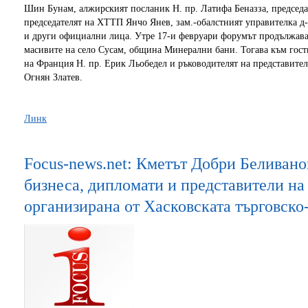
Шин Бунам, алжирският посланик Н. пр. Латифа Беназза, председ
председателят на ХТТП Янчо Янев, зам.-обалстният управителка д
и други официални лица. Утре 17-и февруари форумът продължава 
масивите на село Сусам, община Минерални бани. Тогава към гости
на Франция Н. пр. Ерик Льобедел и ръководителят на представите
Огнян Златев.
Линк
Focus-news.net: Кметът Добри Беливано
бизнеса, дипломати и представители н
организирана от Хасковската търговск