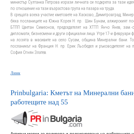
министър Султанка Петрова изрази личната си подкрепа за тази иде
по отношение на тази възрастова група на пазара на труда.
В срещата взеха участие кметовете на Хасково, Димитровград, Минер
бяха посланиците на Южна Корея Н. пр. Шин Бунам, алжирският посл
БТПП Цветан Симеонов, председателят на ХТТП Янчо Янев, зам.-о
дипломати, бизнесмени и други официални лица. Утре 17-и февруари
на лозята в масивите на село Сусам, община Минерални бани. Тог
посланикът на Франция Н. пр. Ерик Льобедел и ръководителят на 
София Огнян Златев.
Линк
Prinbulgaria: Кметът на Минерални бан
работещите над 55
Активни мерки за подкрепа и подсигуряване на работещите н