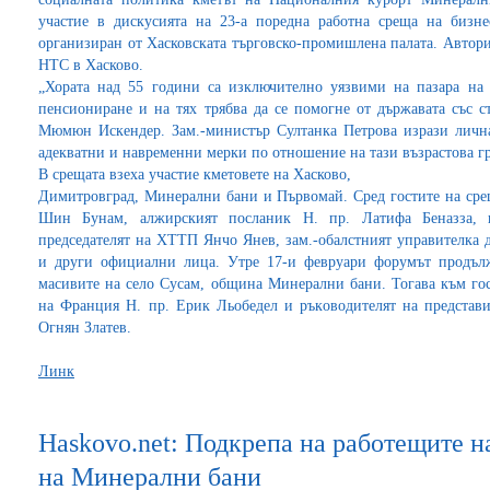
участие в дискусията на 23-а поредна работна среща на бизн
организиран от Хасковската търговско-промишлена палата. Автори
НТС в Хасково.
„Хората над 55 години са изключително уязвими на пазара на 
пенсиониране и на тях трябва да се помогне от държавата със 
Мюмюн Искендер. Зам.-министър Султанка Петрова изрази лична
адекватни и навременни мерки по отношение на тази възрастова гр
В срещата взеха участие кметовете на Хасково,
Димитровград, Минерални бани и Първомай. Сред гостите на сре
Шин Бунам, алжирският посланик Н. пр. Латифа Беназза, 
председателят на ХТТП Янчо Янев, зам.-обалстният управителка 
и други официални лица. Утре 17-и февруари форумът продълж
масивите на село Сусам, община Минерални бани. Тогава към гос
на Франция Н. пр. Ерик Льобедел и ръководителят на представ
Огнян Златев.
Линк
Haskovo.net: Подкрепа на работещите н
на Минерални бани