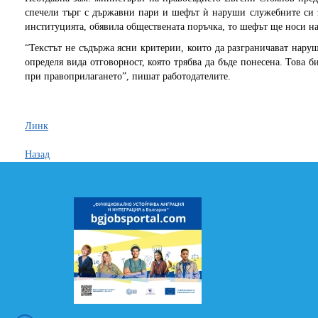
спечели търг с държавни пари и шефът ѝ наруши служебните си 
институцията, обявила обществената поръчка, то шефът ще носи на
“Текстът не съдържа ясни критерии, които да разграничават нару
определя вида отговорност, която трябва да бъде понесена. Това б
при правоприлагането”, пишат работодателите.
Линк
Назад