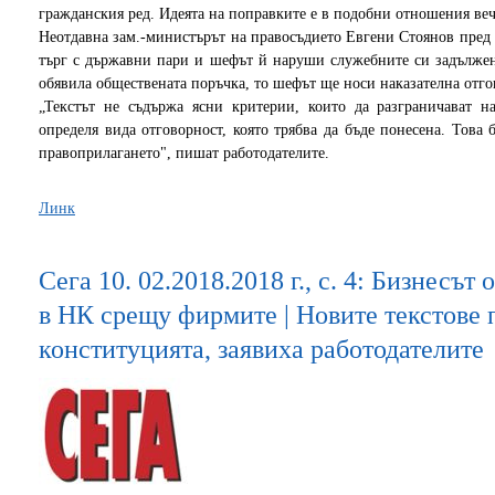
гражданския ред. Идеята на поправките е в подобни отношения веч
Неотдавна зам.-министърът на правосъдието Евгени Стоянов пред ,
търг с държавни пари и шефът й наруши служебните си задължени
обявила обществената поръчка, то шефът ще носи наказателна отго
„Текстът не съдържа ясни критерии, които да разграничават н
определя вида отговорност, която трябва да бъде понесена. Това
правоприлагането", пишат работодателите.
Линк
Сега 10. 02.2018.2018 г., с. 4: Бизнесът
в НК срещу фирмите | Новите текстове 
конституцията, заявиха работодателите