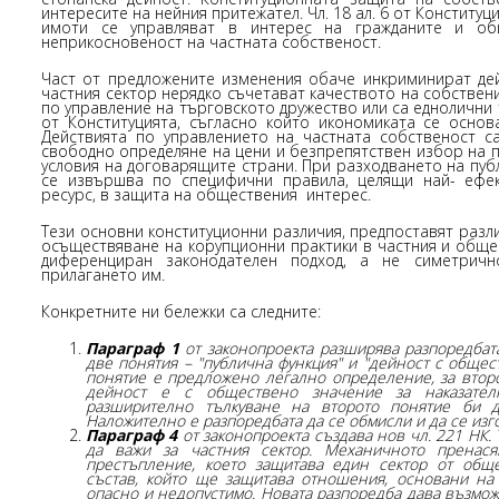
интересите на нейния притежател. Чл. 18 ал. 6 от Конститу
имоти се управляват в интерес на гражданите и общ
неприкосновеност на частната собственост.
Част от предложените изменения обаче инкриминират дей
частния сектор нерядко съчетават качеството на собствени
по управление на търговското дружество или са еднолични 
от Конституцията, съгласно който икономиката се основ
Действията по управлението на частната собственост с
свободно определяне на цени и безпрепятствен избор на 
условия на договарящите страни. При разходването на пуб
се извършва по специфични правила, целящи най- ефе
ресурс, в защита на обществения интерес.
Тези основни конституционни различия, предпоставят разл
осъществяване на корупционни практики в частния и обще
диференциран законодателен подход, а не симетричн
прилагането им.
Конкретните ни бележки са следните:
Параграф 1
от законопроекта разширява разпоредбата н
две понятия – "публична функция" и "дейност с общест
понятие е предложено легално определение, за второ
дейност е с обществено значение за наказателн
разширително тълкуване на второто понятие би д
Наложително е разпоредбата да се обмисли и да се изг
Параграф 4
от законопроекта създава нов чл. 221 НК. Т
да важи за частния сектор. Механичното пренас
престъпление, което защитава един сектор от общ
състав, който ще защитава отношения, основани на д
опасно и недопустимо. Новата разпоредба дава възмож