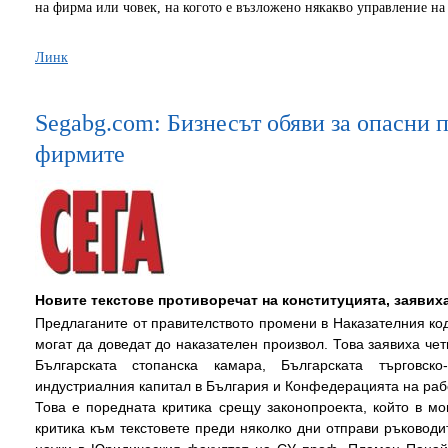
на фирма или човек, на когото е възложено някакво управление на
Линк
Segabg.com: Бизнесът обяви за опасни 
фирмите
Новите текстове противоречат на конституцията, заявих
Предлаганите от правителството промени в Наказателния код
могат да доведат до наказателен произвол. Това заявиха чет
Българската стопанска камара, Българската търговск
индустриалния капитал в България и Конфедерацията на раб
Това е поредната критика срещу законопроекта, който в м
критика към текстовете преди няколко дни отправи ръковод