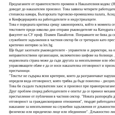
Предлаганите от правителството промени в Наказателния кодекс (Н
доведат до наказателен произвол. Това заявиха четирите работодат
стопанска камара, Българската търговско-промишлена палата, Асо
и Конфедерацията на работодателите и индустриалците.
Това е поредната критика срещу законопроекта, който в момента се
текстовете преди няколко дни отправи ръководителят на Катедрат
факултет на СУ проф. Пламен Панайотов. Поправките не бива да с
служебните задължения в частния сектор би се третирало като пре
критично интервю за lex.bg.
Ще бъдат засегнати ръководителите - управители и директори, на о
неправителствени организации, включително шефове на болници. 
недоволната страна може да съди другата за неизпълнение или обе
управляващите обаче е да се носи наказателна отговорност и призн
престъпници.
"Текстът не съдържа ясни критерии, които да разграничават наруш
определя вида отговорност, която трябва да бъде понесена - дисци
Това би създало тълкувателен хаос и произвол при правоприлагане
Друг проблем според работодателите е опитът да се пренесе механ
престъпление от публичния в частния сектор. "Новата разпоредба д
отговорност за гражданскоправни отношения", твърдят работодател
наказание за неизпълнение на служебни задължения от длъжностно 
физическо или юридическо лице или обединение". Длъжностно лице