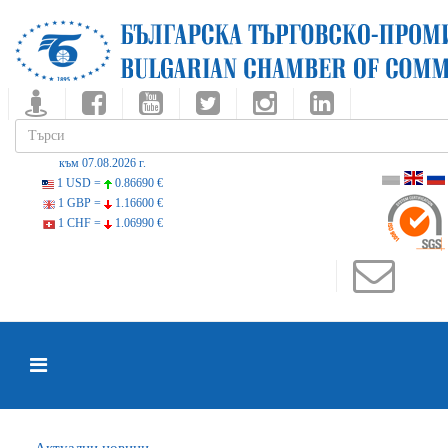
към 07.08.2026 г.
1 USD =
0.86690 €
1 GBP =
1.16600 €
1 CHF =
1.06990 €