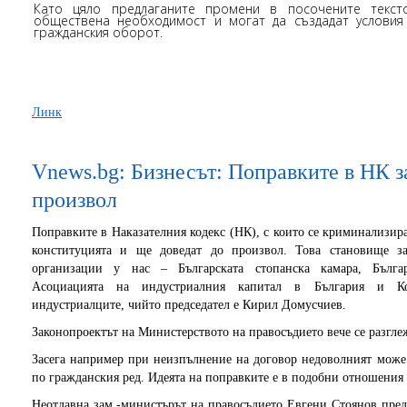
Като цяло предлаганите промени в посочените текст
обществена необходимост и могат да създадат условия
гражданския оборот.
Линк
Vnews.bg: Бизнесът: Поправките в НК з
произвол
Поправките в Наказателния кодекс (НК), с които се криминализир
конституцията и ще доведат до произвол. Това становище за
организации у нас – Българската стопанска камара, Българ
Асоциацията на индустриалния капитал в България и Ко
индустриалците, чийто председател е Кирил Домусчиев.
Законопроектът на Министерството на правосъдието вече се разгле
Засега например при неизпълнение на договор недоволният може 
по гражданския ред. Идеята на поправките е в подобни отношения 
Неотдавна зам.-министърът на правосъдието Евгени Стоянов пред 