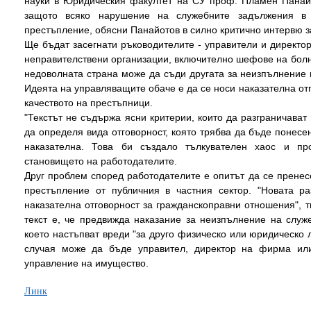
науки в Юридическия факултет на СУ проф. Пламен Панайо
защото всяко нарушение на служебните задължения в 
престъпление, обясни Панайотов в силно критично интервю за
Ще бъдат засегнати ръководителите - управители и директор
неправителствени организации, включително шефове на болн
недоволната страна може да съди другата за неизпълнение 
Идеята на управляващите обаче е да се носи наказателна отг
качеството на престъпници.
"Текстът не съдържа ясни критерии, които да разграничават
да определя вида отговорност, която трябва да бъде понес
наказателна. Това би създало тълкувателен хаос и пр
становището на работодателите.
Друг проблем според работодателите е опитът да се прене
престъпление от публичния в частния сектор. "Новата р
наказателна отговорност за гражданскоправни отношения", 
текст е, че предвижда наказание за неизпълнение на служ
което настъпват вреди "за друго физическо или юридическо
случая може да бъде управител, директор на фирма или
управление на имущество.
Линк