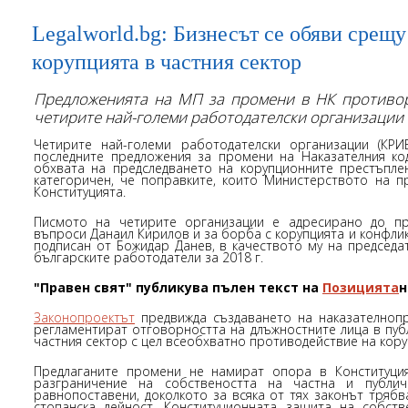
Legalworld.bg: Бизнесът се обяви срещ
корупцията в частния сектор
Предложенията на МП за промени в НК противоре
четирите най-големи работодателски организации
Четирите най-големи работодателски организации (КРИ
последните предложения за промени на Наказателния ко
обхвата на предследването на корупционните престъплен
категоричен, че поправките, които Министерството на п
Конституцията.
Писмото на четирите организации е адресирано до пр
въпроси Данаил Кирилов и за борба с корупцията и конфлик
подписан от Божидар Данев, в качеството му на председа
българските работодатели за 2018 г.
"Правен свят" публикува пълен текст на
Позицията
н
Законопроектът
предвижда създаването на наказателнопр
регламентират отговорността на длъжностните лица в пуб
частния сектор с цел всеобхватно противодействие на кору
Предлаганите промени не намират опора в Конституци
разграничение на собствеността на частна и публи
равнопоставени, доколкото за всяка от тях законът трябв
стопанска дейност. Конституционната защита на собств