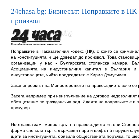
24chasa.bg: Бизнесът: Поправките в НК 
произвол
Поправките в Наказателния кодекс (НК), с които се кримина
на конституцията и ще доведат до произвол. Това становищ
организации у нас - Българската стопанска камара, Бъл
Асоциацията на индустриалния капитал в България и
индустриалците, чийто председател е Кирил Домусчиев.
Законопроектът на Министерството на правосъдието вече се 
Засега например при неизпълнение на договор недоволният м
обезщетение по гражданския ред. Идеята на поправките е в 
прокурор.
Неотдавна зам.-министърът на правосъдието Евгени Стоянов п
фирма спечели търг с държавни пари и шефът ѝ наруши служ
щети за институцията, обявила обществената поръчка, то ше