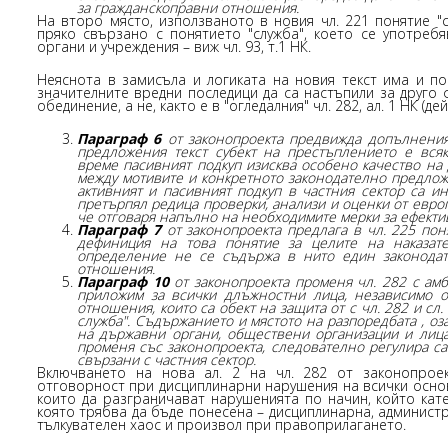
за гражданскоправни отношения.
На второ място, използваното в новия чл. 221 понятие "с
пряко свързано с понятието "служба", което се употреб
органи и учреждения – виж чл. 93, т.1 НК.
Неяснота в замисъла и логиката на новия текст има и п
значителните вредни последици да са настъпили за друго 
обединение, а не, както е в "огледалния" чл. 282, ал. 1 НК (де
Параграф 6
от законопроекта предвижда допълнения
предложения текст субект на престъплението е вся
време пасивният подкуп изисква особено качество на
между мотивите и конкретното законодателно предлож
активният и пасивният подкуп в частния сектор са ин
претърпял редица проверки, анализи и оценки от европ
че отговаря напълно на необходимите мерки за ефекти
Параграф 7
от законопроекта предлага в чл. 225 пон
дефиниция на това понятие за целите на наказат
определение не се съдържа в нито един законодате
отношения.
Параграф 10
от законопроекта променя чл. 282 с амб
приложим за всички длъжностни лица, независимо о
отношения, които са обект на защита от с чл. 282 и сл. 
служба". Съдържанието и мястото на разпоредбата , о
на държавни органи, обществени организации и лица
променя със законопроекта, следователно регулира с
свързани с частния сектор.
Включването на нова ал. 2 на чл. 282 от законопрое
отговорност при дисциплинарни нарушения на всички основ
които да разграничават нарушенията по начин, който кат
която трябва да бъде понесена – дисциплинарна, администр
тълкувателен хаос и произвол при правоприлагането.