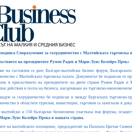
одписа Споразумение за сътрудничество с Малтийската търговска 
ъствието на президентите Румен Радев и
Мари-Луиз Колейро Прек
а
ме на състоялия се днес Българо-малтийски бизнес форум, Българскат
ничество с Малтийската търговска палата. Документът бе подписан от п
ия, в присъствието на президентите на двете страни Румен Радев 
тни действия в полза на бизнеса, насърчаване на търговско-икономическ
ндум за сътрудничество бе подписан и между Бургаската търговско-пр
ничество в областите туризъм, инвестиции, търговия са залегнали в доку
 малтийски и 150 български бизнесмени участваха във форума, осъще
Мари-Луиз Колейро Прека в нашата страна.
ите на малтийското посещение, председателят на Палатата Цветан Симеон