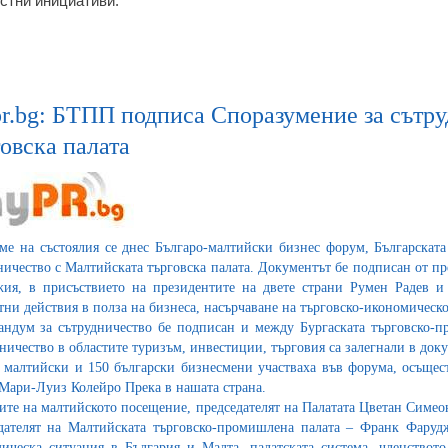
стни инициативи.
r.bg: БТПП подписа Споразумение за сътру
овска палата
ме на състоялия се днес Българо-малтийски бизнес форум, Българскат
ничество с Малтийската търговска палата. Документът бе подписан от п
ия, в присъствието на президентите на двете страни Румен Радев 
тни действия в полза на бизнеса, насърчаване на търговско-икономичес
ндум за сътрудничество бе подписан и между Бургаската търговско-пр
ничество в областите туризъм, инвестиции, търговия са залегнали в доку
 малтийски и 150 български бизнесмени участваха във форума, осъще
Мари-Луиз Колейро Прека в нашата страна.
ите на малтийското посещение, председателят на Палатата Цветан Симеон
дателят на Малтийската търговско-промишлена палата – Франк Фарудж
ическа ситуация в България и Малта, палатската система, членствот