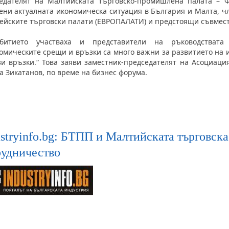
едателят на Малтийската търговско-промишлена палата – 
ени актуалната икономическа ситуация в България и Малта, ч
ейските търговски палати (ЕВРОПАЛАТИ) и предстоящи съвмес
битието участваха и представители на ръководствата 
омическите срещи и връзки са много важни за развитието на и
зи връзки.“ Това заяви заместник-председателят на Асоциаци
а Зикатанов, по време на бизнес форума.
ustryinfo.bg: БТПП и Малтийската търговск
рудничество