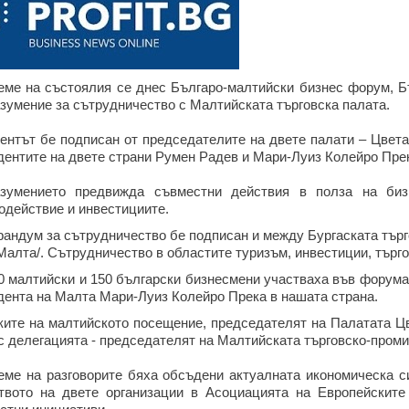
еме на състоялия се днес Българо-малтийски бизнес форум, Б
зумение за сътрудничество с Малтийската търговска палата.
ентът бе подписан от председателите на двете палати – Цвет
дентите на двете страни Румен Радев и Мари-Луиз Колейро Пре
зумението предвижда съвместни действия в полза на бизн
одействие и инвестициите.
андум за сътрудничество бе подписан и между Бургаската търг
/Малта/. Сътрудничество в областите туризъм, инвестиции, търго
0 малтийски и 150 български бизнесмени участваха във форум
дента на Малта Мари-Луиз Колейро Прека в нашата страна.
ките на малтийското посещение, председателят на Палатата Ц
с делегацията - председателят на Малтийската търговско-пром
еме на разговорите бяха обсъдени актуалната икономическа с
твото на двете организации в Асоциацията на Европейскит