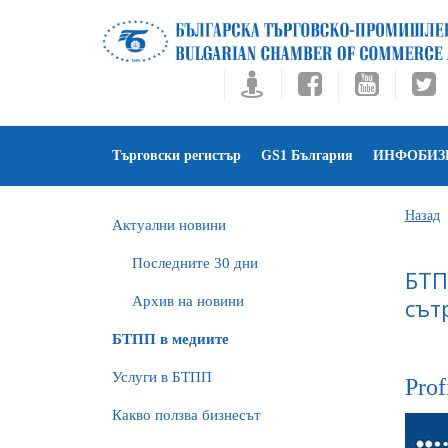
Търговски регистър
GS1 България
ИНФОБИЗ
Назад
Актуални новини
Последните 30 дни
БТП
Архив на новини
сът
БTПП в медиите
Услуги в БТПП
Pro
Какво ползва бизнесът