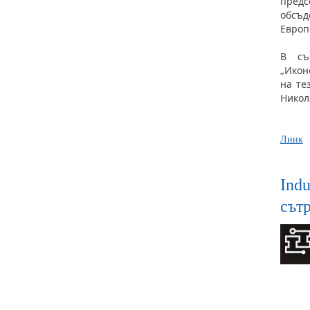
предс
обсъд
Европ
В съ
„Икон
на те
Никол
Линк
Ind
сът