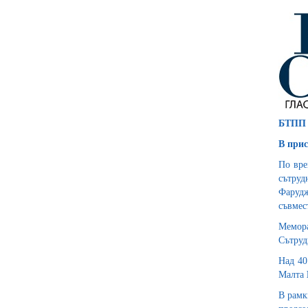
БТПП п
В прис
По вре
сътруд
Фарудж
съвмес
Мемора
Сътруд
Над 40
Малта
В рамк