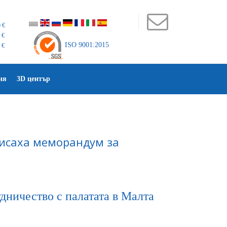
 €
 €
ISO 9001:2015
 €
ия
3D център
писаха меморандум за
дничество с палатата в Малта