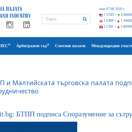
към 07.08.2026 г.
1 USD =
0.86690
1 GBP =
1.16600
1 CHF =
1.06990
®
®
НЕС
Арбитражен съд
Смесени палати
Международни участ
П и Малтийската търговска палата под
рудничество
fit.bg: БТПП подписа Споразумение за сътру