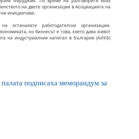
Франк Фаруджия. По време на разговорите бяха
ленството на двете организации в Асоциацията на
тни инициативи.
на останалите работодателски организации.
кономиката, но бизнесът е това, което дава живот
ята на индустриалния капитал в България (АИКБ)
а палата подписаха меморандум за