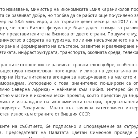
ето изказване, министър на икономиката Емил Караниколов по
та се развиват добре, но трябва да се работи още по-усилено за
мер на 58.6 млн. евро, а за първите девет месеца на 2017 г.
рта, че чрез бизнес форума ще бъде даден стимул за разви
чи представителите на бизнеса от двете страни. По думите му
дничество в сферата на туризма, по линия насърчаването на
риране и формирането на клъстери, развитие и реализиране н
етиката, инфраструктурата, транспорта, околната среда, телеко
транните отношения се развиват сравнително добре, особено с
ъществува неизползван потенциал и липса на достатъчна акт
тор на Изпълнителната агенция за насърчаване на малките и
морандума. Успоредно с това, значително по-широки са о
имно Северна Африка) – най-вече към Либия. Интерес би п
стно участие в икономически проекти, които предстои да бъд
мика и изграждане на икономически сектори, предназначени
 подчерта Захариева. Малта пък заявява категоричен инте
стен износ към страните от бившия СССР.
ките на събитието, бе подписано и Споразумение за сътру
а. Председателят на Палатата Цветан Симеонов проведе с