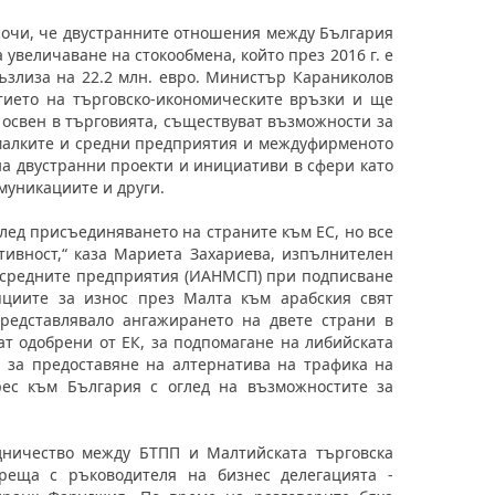
сочи, че двустранните отношения между България
 увеличаване на стокообмена, който през 2016 г. е
 възлиза на 22.2 млн. евро. Министър Караниколов
тието на търговско-икономическите връзки и ще
, освен в търговията, съществуват възможности за
 малките и средни предприятия и междуфирменото
а двустранни проекти и инициативи в сфери като
муникациите и други.
лед присъединяването на страните към ЕС, но все
ивност,“ каза Мариета Захариева, изпълнителен
 средните предприятия (ИАНМСП) при подписване
пциите за износ през Малта към арабския свят
редставлявало ангажирането на двете страни в
ат одобрени от ЕК, за подпомагане на либийската
 за предоставяне на алтернатива на трафика на
рес към България с оглед на възможностите за
дничество между БТПП и Малтийската търговска
реща с ръководителя на бизнес делегацията -