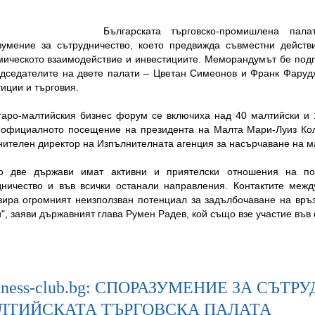
Българската търговско-промишлена пал
зумение за сътрудничество, което предвижда съвместни действ
мическото взаимодействие и инвестициите. Меморандумът бе под
едседателите на двете палати – Цветан Симеонов и Франк Фарудж
иции и търговия.
гаро-малтийския бизнес форум се включиха над 40 малтийски и 
 официалното посещение на президента на Малта Мари-Луиз Кол
нителен директор на Изпълнителната агенция за насърчаване на 
то две държави имат активни и приятелски отношения на по
дничество и във всички останали направления. Контактите меж
зира огромният неизползван потенциал за задълбочаване на връз
", заяви държавният глава Румен Радев, кой също взе участие във
iness-club.bg: СПОРАЗУМЕНИЕ ЗА СЪ
ЛТИЙСКАТА ТЪРГОВСКА ПАЛАТА