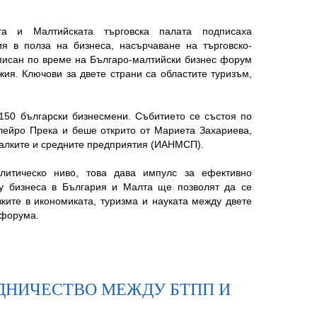
ата и Малтийската търговска палата подписаха
ия в полза на бизнеса, насърчаване на търговско-
писан по време на Българо-малтийски бизнес форум
ия. Ключови за двете страни са областите туризъм,
150 български бизнесмени. Събитието се състоя по
ейро Прека и беше открито от Мариета Захариева,
малките и средните предприятия (ИАНМСП).
литическо ниво, това дава импулс за ефективно
ду бизнеса в България и Малта ще позволят да се
ките в икономиката, туризма и науката между двете
 форума.
ТРУДНИЧЕСТВО МЕЖДУ БТПП И