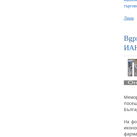
търгов
Линк
Bgp
ИАН
Мемор
посещ
Бълга
На фо
иконо
фарма