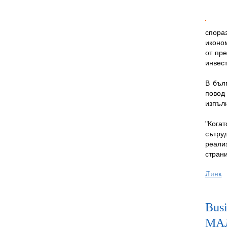
спора
иконо
от пр
инвест
В бъл
повод
изпъл
"Кога
сътру
реали
страни
Линк
Bus
МА