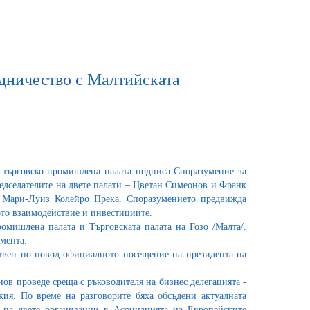
дничество с Малтийската
а търговско-промишлена палата подписа Споразумение за
редседателите на двете палати – Цветан Симеонов и Франк
и Мари-Луиз Колейро Прека. Споразумението предвижда
кото взаимодействие и инвестициите.
омишлена палата и Търговската палата на Гозо /Малта/.
мента.
ствен по повод официалното посещение на президента на
ов проведе среща с ръководителя на бизнес делегацията -
ия. По време на разговорите бяха обсъдени актуалната
о на двете организации в Асоциацията на Европейските