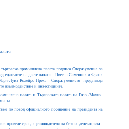
палата
а търговско-промишлена палата подписа Споразумение за
редседателите на двете палати – Цветан Симеонов и Франк
и Мари-Луиз Колейро Прека. Споразумението предвижда
ото взаимодействие и инвестициите.
омишлена палата и Търговската палата на Гозо /Малта/.
мента.
ствен по повод официалното посещение на президента на
ов проведе среща с ръководителя на бизнес делегацията -