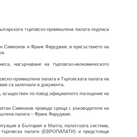
ългарската търговско-промишлена палата подписа
ан Симеонов и Франк Фаруджия, в присъствието на
ка.
еса, насърчаване на търговско-икономическото
овско-промишлена палата и Търговската палата на
вия са залегнали в документа.
а, осъществен по повод официалното посещение на
ветан Симеонов проведе среща с ръководителя на
ишлена палата – Франк Фаруджия.
итуация в България и Малта, палатската система,
е търговски палати (ЕВРОПАЛАТИ) и предстоящи