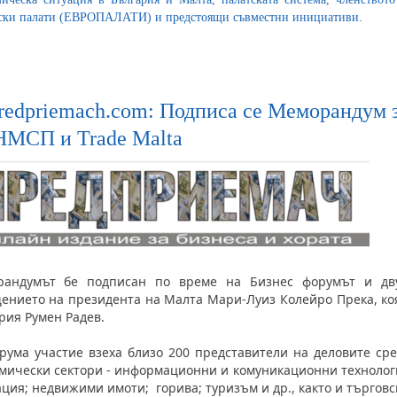
ски палати (ЕВРОПАЛАТИ) и предстоящи съвместни инициативи.
redpriemach.com: Подписа се Меморандум з
МСП и Trade Malta
андумът бе подписан по време на Бизнес форумът и дв
ението на президента на Малта Мари-Луиз Колейро Прека, коя
рия Румен Радев.
рума участие взеха близо 200 представители на деловите ср
мически сектори - информационни и комуникационни технологии
ция; недвижими имоти; горива; туризъм и др., както и търговс