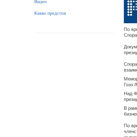
Видео
Какво предстои
По вр
Спора
Докум
прези
Спора
взаим
Мемор
Гозо 
Над 4
прези
В рам
бизне
По вр
членс