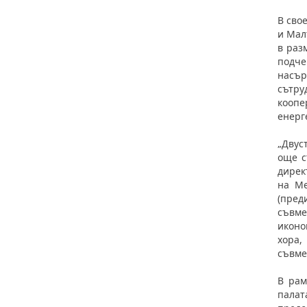
В сво
и Мал
в раз
подче
насър
сътру
коопе
енерг
„Двус
още с
дирек
на Ме
(пред
съвме
иконо
хора,
съвме
В рам
палат