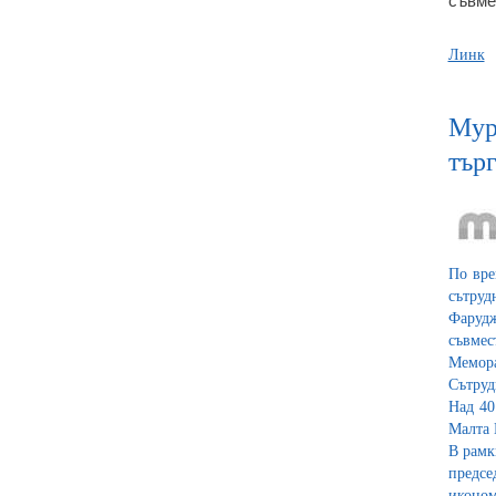
съвме
Линк
Myp
търг
По вре
сътруд
Фарудж
съвмес
Мемора
Сътруд
Над 40
Малта 
В рамк
предсе
иконом